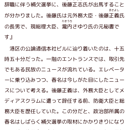
辞職に伴う補欠選挙に、
後藤正志
氏が出馬すること
まさよし
が分かりました。後藤氏は元外務大臣・後藤
正義
氏
たきうち
の長男で、現総理大臣、
瀧内
さゆり氏の元秘書で
す』
港区の公論通信本社ビルに辿り着いたのは、十五
時五十分だった。一階のエントランスでは、取引先
でもある民放のニュースが流れている。エレベータ
ーに乗り込みつつ、春名は今しがた目にしたニュー
スについて考える。後藤正義は、外務大臣としてメ
ディアスクラムに遭って辞任する前、防衛大臣と総
務大臣を歴任していた。この分だと、政治部所属の
春名はしばらく補欠選挙の取材にかかりきりになり