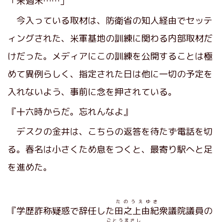
「来週末……」
今入っている取材は、防衛省の知人経由でセッテ
ィングされた、米軍基地の訓練に関わる内部取材だ
けだった。メディアにこの訓練を公開することは極
めて異例らしく、指定された日は他に一切の予定を
入れないよう、事前に念を押されている。
『十六時からだ。忘れんなよ』
デスクの金井は、こちらの返答を待たず電話を切
る。春名は小さくため息をつくと、最寄り駅へと足
を進めた。
たのうえゆき
『学歴詐称疑惑で辞任した
田之上由紀
衆議院議員の
ごとうまさし