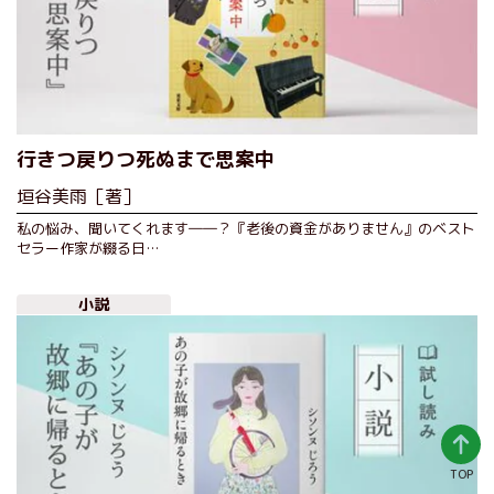
行きつ戻りつ死ぬまで思案中
垣谷美雨［著］
私の悩み、聞いてくれます――？『老後の資金がありません』のベスト
セラー作家が綴る日…
小説
TOP