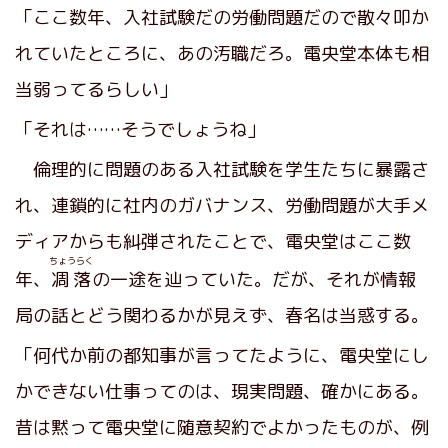
「ここ数年、入社試験だの労働問題だので散々叩か
れていたところに、あの汚職だろ。電央堂本体も相
当弱ってるらしい」
「それは……そうでしょうね」
倫理的に問題のある入社試験を学生たちに暴露さ
れ、連鎖的に社内のガバナンス、労働問題が大手メ
ディアからも糾弾されたことで、電央堂はここ数
ちょうらく
年、
凋落
の一途を辿っていた。だが、それが情報
局の話とどう関わるかが見えず、春名は当惑する。
「何代か前の都知事が言ってたように、電央堂にし
かできない仕事ってのは、現実問題、確かにある。
昔は黙って電央堂に随意契約でよかったものが、例