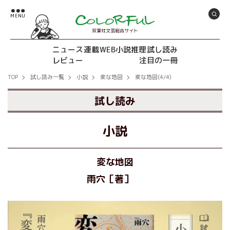
双葉社文芸総合サイト
ニュース
連載
WEB小説推理
試し読み
レビュー
注目の一冊
TOP
試し読み一覧
小説
変な地図
変な地図(4/4)
試し読み
小説
変な地図
雨穴［著］