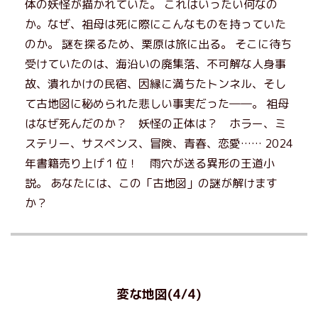
体の妖怪が描かれていた。 これはいったい何なの
か。なぜ、祖母は死に際にこんなものを持っていた
のか。 謎を探るため、栗原は旅に出る。 そこに待ち
受けていたのは、海沿いの廃集落、不可解な人身事
故、潰れかけの民宿、因縁に満ちたトンネル、そし
て古地図に秘められた悲しい事実だった――。 祖母
はなぜ死んだのか？ 妖怪の正体は？ ホラー、ミ
ステリー、サスペンス、冒険、青春、恋愛…… 2024
年書籍売り上げ１位！ 雨穴が送る異形の王道小
説。 あなたには、この「古地図」の謎が解けます
か？
変な地図(4/4)