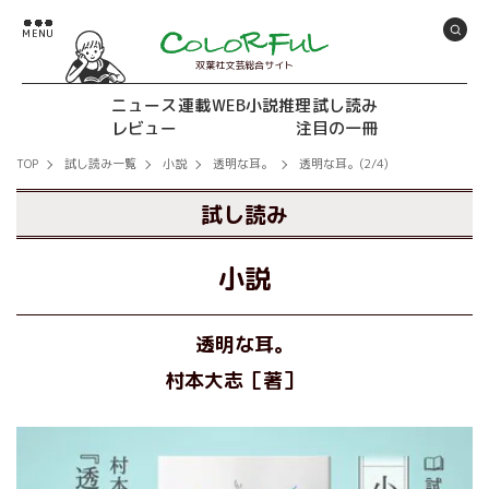
双葉社文芸総合サイト
ニュース
連載
WEB小説推理
試し読み
レビュー
注目の一冊
TOP
試し読み一覧
小説
透明な耳。
透明な耳。(2/4)
試し読み
小説
透明な耳。
村本大志［著］