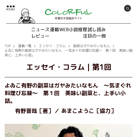
双葉社文芸総合サイト
ニュース
連載
WEB小説推理
試し読み
レビュー
注目の一冊
TOP
連載一覧
エッセイ・コラム
副菜はガヤみたいなもん
よゐこ有野の副菜はガヤみたいなもん ～気まぐれ料理び忘録～ 第１回 美味い副
菜と、上手い小話。
エッセイ・コラム
｜
第1回
よゐこ有野の副菜はガヤみたいなもん ～気まぐれ
料理び忘録～ 第１回 美味い副菜と、上手い小
話。
有野晋哉［著］
あまこようこ［協力］