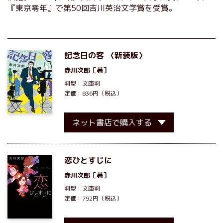
『東京零年』で第50回吉川英治文学賞を受賞。
記念日の客 〈新装版〉
赤川次郎
［著］
判型：文庫判
定価：836円（税込）
ネット書店で購入する
恋ひとすじに
赤川次郎
［著］
判型：文庫判
定価：792円（税込）