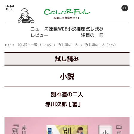
双葉社文芸総合サイト
ニュース
連載
WEB小説推理
試し読み
レビュー
注目の一冊
TOP
試し読み一覧
小説
別れ道の二人
別れ道の二人（3/3）
試し読み
小説
別れ道の二人
赤川次郎［著］