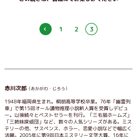
1
2
3
赤川次郎
（あかがわ・じろう）
1948年福岡県生まれ。桐朋高等学校卒業。76年「幽霊列
車」で第15回オール讀物推理小説新人賞を受賞しデビュ
ー。以後続々とベストセラーを刊行。「三毛猫ホームズ」
「三姉妹探偵団」など、数々の人気シリーズがある。ミス
テリーの他、サスペンス、ホラー、恋愛小説などで幅広く
活躍。2005年に第9回日本ミステリー文学大賞、16年に