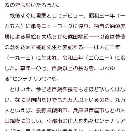
るのではないだろうか。
戦後すぐに書家としてデビュー、昭和三一年（一
九五六）に単身ニューヨークに渡り、独自の抽象表
現による墨絵を大成させた篠田桃紅――以後は尊敬
の念を込めて桃紅先生と表記する――は大正二年
（一九一三）に生まれ、令和三年（二〇二一）に没
した。享年一〇七。百歳以上の長寿者、いわゆ
る“センテナリアン”だ。
とはいえ、今どき百歳御長寿もさほど珍しくはな
い。なにせ国内だけでも九万人以上いるのだ。九万
人といえば、長野県飯田市、兵庫県芦屋市などの人
口規模に等しい。小都市の住人を丸々センテナリア