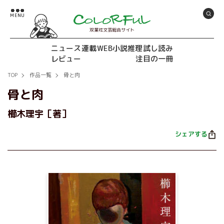
双葉社文芸総合サイト
ニュース
連載
WEB小説推理
試し読み
レビュー
注目の一冊
TOP
作品一覧
骨と肉
骨と肉
櫛木理宇［著］
シェアする