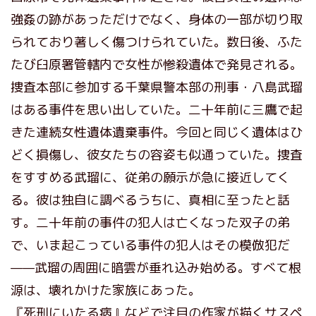
強姦の跡があっただけでなく、身体の一部が切り取
られており著しく傷つけられていた。数日後、ふた
たび臼原署管轄内で女性が惨殺遺体で発見される。
捜査本部に参加する千葉県警本部の刑事・八島武瑠
はある事件を思い出していた。二十年前に三鷹で起
きた連続女性遺体遺棄事件。今回と同じく遺体はひ
どく損傷し、彼女たちの容姿も似通っていた。捜査
をすすめる武瑠に、従弟の願示が急に接近してく
る。彼は独自に調べるうちに、真相に至ったと話
す。二十年前の事件の犯人は亡くなった双子の弟
で、いま起こっている事件の犯人はその模倣犯だ
——武瑠の周囲に暗雲が垂れ込み始める。すべて根
源は、壊れかけた家族にあった。
『死刑にいたる病』などで注目の作家が描くサスペ