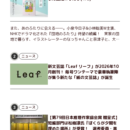
また、あのふたりに会える――。小泉今日子&小林聡美W主演、
NHKでドラマ化された『団地のふたり』待望の続編！ 実家の団
地で暮らす、イラストレーターのなっちゃんこと奈津子と、大学
非常勤講師のノエチこと野枝。フリマアプリの売り上げでちょっ
とした贅沢を楽しんだり、近所のおばちゃんの恋バナを聞いてあ
げたり、部屋でふたりだけの「台湾映画祭」を催したり。50代
ニュース
2
独身、幼なじみの変わらぬ友情とささやかな幸せの日々を描く。
新文芸誌「Leaf リーフ」が2026年10
月創刊！ 毎号ワンテーマで豪華執筆陣
が集う新たな「紙の文芸誌」が誕生
ニュース
3
【第79回日本推理作家協会賞 贈呈式】
短編部門は松樹凛氏『ぼくらが夕闇を
埋めた場所』が受賞！ 選考委員・喜