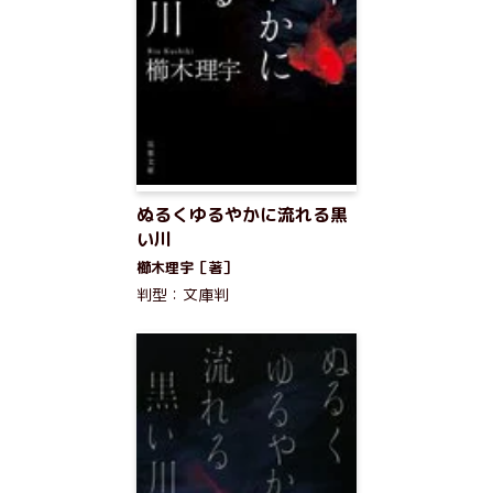
ぬるくゆるやかに流れる黒
い川
櫛木理宇［著］
判型：文庫判