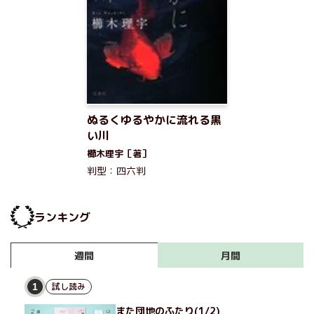
ぬるくゆるやかに流れる黒
い川
櫛木理宇［著］
判型：四六判
ランキング
月間
週間
試し読み
1
また団地のふたり(1/2)