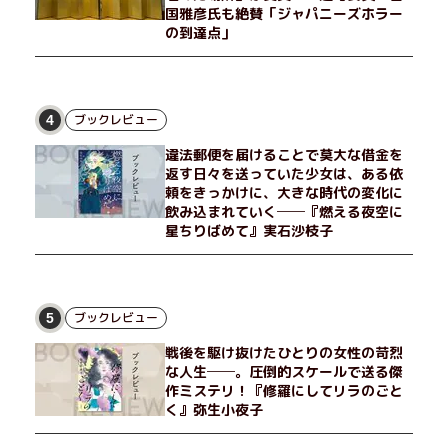
国雅彦氏も絶賛「ジャパニーズホラー
の到達点」
ブックレビュー
4
違法郵便を届けることで莫大な借金を
返す日々を送っていた少女は、ある依
頼をきっかけに、大きな時代の変化に
飲み込まれていく──『燃える夜空に
星ちりばめて』実石沙枝子
ブックレビュー
5
戦後を駆け抜けたひとりの女性の苛烈
な人生──。圧倒的スケールで送る傑
作ミステリ！『修羅にしてリラのごと
く』弥生小夜子