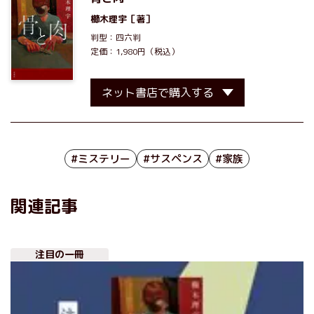
櫛木理宇
［著］
判型：四六判
定価：1,980円（税込）
ネット書店で購入する
#ミステリー
#サスペンス
#家族
関連記事
注目の一冊