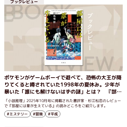
ブックレビュー
ポケモンがゲームボーイで遊べて、恐怖の大王が降
りてくると噂されていた1998年の夏休み。少年が
暴いた「誰にも解けないはずの謎」とは？ 『部屋
には葦が生えている』新馬場新
「小説推理」2025年10月号に掲載された書評家・杉江松恋のレビュー
で『部屋には葦が生えている』の読みどころをご紹介します。
#ミステリー
#冒険
#平成