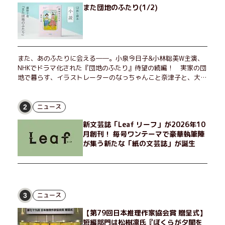
また団地のふたり(1/2)
また、あのふたりに会える――。小泉今日子&小林聡美W主演、
NHKでドラマ化された『団地のふたり』待望の続編！ 実家の団
地で暮らす、イラストレーターのなっちゃんこと奈津子と、大学
非常勤講師のノエチこと野枝。フリマアプリの売り上げでちょっ
とした贅沢を楽しんだり、近所のおばちゃんの恋バナを聞いてあ
げたり、部屋でふたりだけの「台湾映画祭」を催したり。50代
ニュース
2
独身、幼なじみの変わらぬ友情とささやかな幸せの日々を描く。
新文芸誌「Leaf リーフ」が2026年10
月創刊！ 毎号ワンテーマで豪華執筆陣
が集う新たな「紙の文芸誌」が誕生
ニュース
3
【第79回日本推理作家協会賞 贈呈式】
短編部門は松樹凛氏『ぼくらが夕闇を