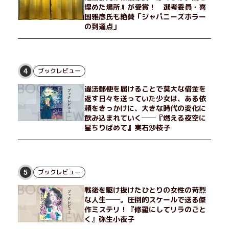
埋めた場所』が受賞！ 選考委員・喜
国雅彦氏も絶賛「ジャパニーズホラー
の到達点」
ブックレビュー
4
違法郵便を届けることで莫大な借金を
返す日々を送っていた少女は、ある依
頼をきっかけに、大きな時代の変化に
飲み込まれていく──『燃える夜空に
星ちりばめて』実石沙枝子
ブックレビュー
5
戦後を駆け抜けたひとりの女性の苛烈
な人生──。圧倒的スケールで送る傑
作ミステリ！『修羅にしてリラのごと
く』弥生小夜子