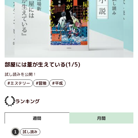
部屋には葦が生えている(1/5)
試し読みを公開！
#ミステリー
#冒険
#平成
ランキング
月間
週間
試し読み
1