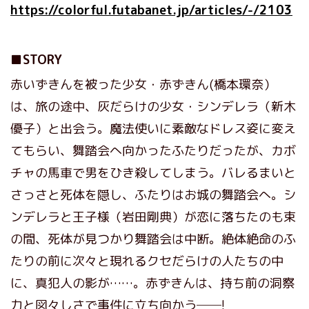
https://colorful.futabanet.jp/articles/-/2103
■STORY
赤いずきんを被った少女・赤ずきん(橋本環奈）
は、旅の途中、灰だらけの少女・シンデレラ（新木
優子）と出会う。魔法使いに素敵なドレス姿に変え
てもらい、舞踏会へ向かったふたりだったが、カボ
チャの馬車で男をひき殺してしまう。バレるまいと
さっさと死体を隠し、ふたりはお城の舞踏会へ。シ
ンデレラと王子様（岩田剛典）が恋に落ちたのも束
の間、死体が見つかり舞踏会は中断。絶体絶命のふ
たりの前に次々と現れるクセだらけの人たちの中
に、真犯人の影が……。赤ずきんは、持ち前の洞察
力と図々しさで事件に立ち向かう──!