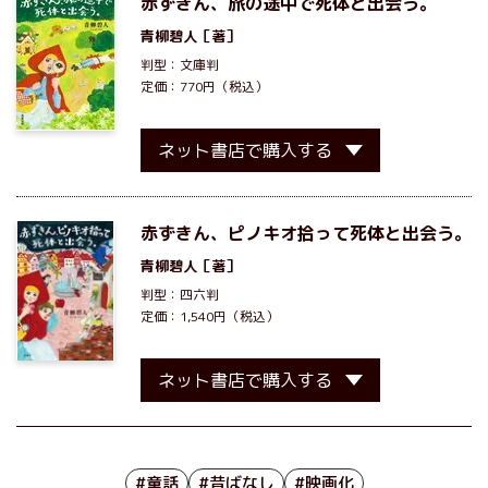
赤ずきん、旅の途中で死体と出会う。
青柳碧人
［著］
判型：文庫判
定価：770円（税込）
ネット書店で購入する
赤ずきん、ピノキオ拾って死体と出会う。
青柳碧人
［著］
判型：四六判
定価：1,540円（税込）
ネット書店で購入する
#童話
#昔ばなし
#映画化