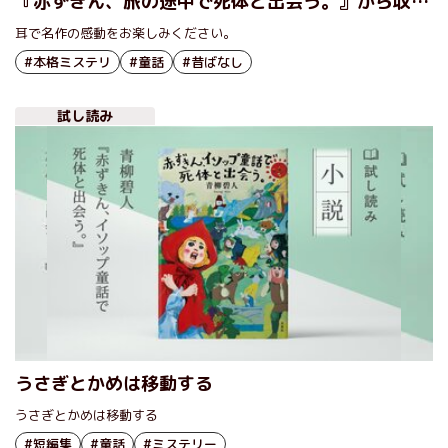
『赤ずきん、旅の途中で死体と出会う。』から収録
作「ガラスの靴の共犯者」のオーディオブック冒頭
耳で名作の感動をお楽しみください。
を無料公開
#本格ミステリ
#童話
#昔ばなし
試し読み
うさぎとかめは移動する
うさぎとかめは移動する
#短編集
#童話
#ミステリー