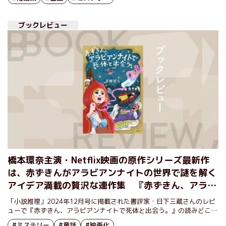
ブックレビュー
橋本環奈主演・Netflix映画の原作シリーズ最新作
は、赤ずきんがアラビアンナイトの世界で謎を解く
アイデア満載の贅沢な連作集 『赤ずきん、アラビ
アンナイトで死体と出会う。』青柳碧人
「小説推理」2024年12月号に掲載された書評家・日下三蔵さんのレビ
ューで『赤ずきん、アラビアンナイトで死体と出会う。』の読みどころ
をご紹介します。
#ミステリー
#童話
#映画化