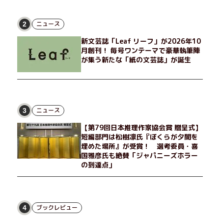
非常勤講師のノエチこと野枝。フリマアプリの売り上げでちょっ
とした贅沢を楽しんだり、近所のおばちゃんの恋バナを聞いてあ
げたり、部屋でふたりだけの「台湾映画祭」を催したり。50代
ニュース
2
独身、幼なじみの変わらぬ友情とささやかな幸せの日々を描く。
新文芸誌「Leaf リーフ」が2026年10
月創刊！ 毎号ワンテーマで豪華執筆陣
が集う新たな「紙の文芸誌」が誕生
ニュース
3
【第79回日本推理作家協会賞 贈呈式】
短編部門は松樹凛氏『ぼくらが夕闇を
埋めた場所』が受賞！ 選考委員・喜
国雅彦氏も絶賛「ジャパニーズホラー
の到達点」
ブックレビュー
4