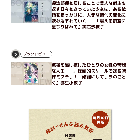
違法郵便を届けることで莫大な借金を
返す日々を送っていた少女は、ある依
頼をきっかけに、大きな時代の変化に
飲み込まれていく──『燃える夜空に
星ちりばめて』実石沙枝子
ブックレビュー
5
戦後を駆け抜けたひとりの女性の苛烈
な人生──。圧倒的スケールで送る傑
作ミステリ！『修羅にしてリラのごと
く』弥生小夜子