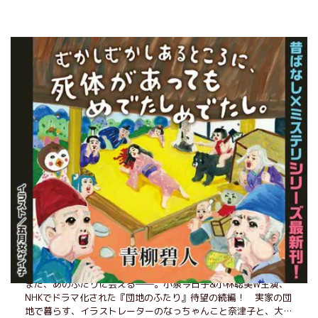
『むかしむかしあるところに、死体があってもめで
たしめでたし。』
ランキング
月間
週間
試し読み
1
また団地のふたり(1/2)
また、あのふたりに会える――。小泉今日子&小林聡美W主演、
NHKでドラマ化された『団地のふたり』待望の続編！ 実家の団
地で暮らす、イラストレーターのなっちゃんこと奈津子と、大学