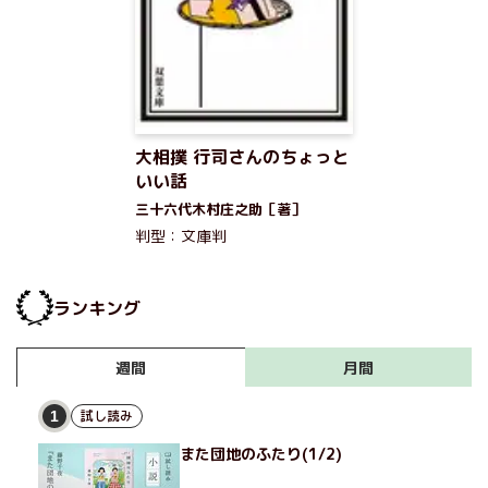
大相撲 行司さんのちょっと
いい話
三十六代木村庄之助［著］
判型：文庫判
ランキング
月間
週間
試し読み
1
また団地のふたり(1/2)