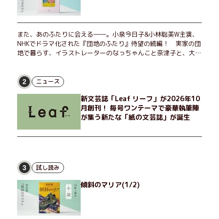
また、あのふたりに会える――。小泉今日子&小林聡美W主演、
NHKでドラマ化された『団地のふたり』待望の続編！ 実家の団
地で暮らす、イラストレーターのなっちゃんこと奈津子と、大学
非常勤講師のノエチこと野枝。フリマアプリの売り上げでちょっ
とした贅沢を楽しんだり、近所のおばちゃんの恋バナを聞いてあ
げたり、部屋でふたりだけの「台湾映画祭」を催したり。50代
ニュース
2
独身、幼なじみの変わらぬ友情とささやかな幸せの日々を描く。
新文芸誌「Leaf リーフ」が2026年10
月創刊！ 毎号ワンテーマで豪華執筆陣
が集う新たな「紙の文芸誌」が誕生
試し読み
3
傾斜のマリア(1/2)