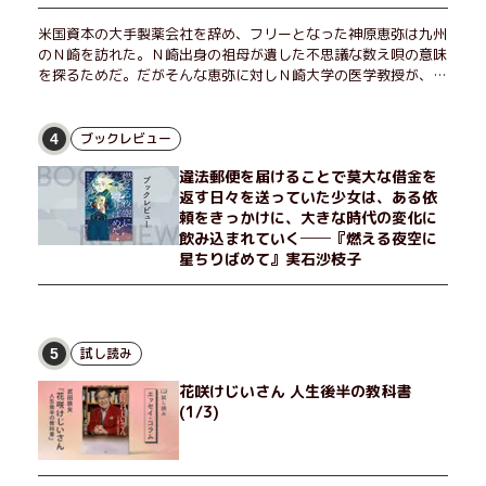
米国資本の大手製薬会社を辞め、フリーとなった神原恵弥は九州
のＮ崎を訪れた。Ｎ崎出身の祖母が遺した不思議な数え唄の意味
を探るためだ。だがそんな恵弥に対しＮ崎大学の医学教授が、米
国の監視下に置かれている女性科学者への接触を求めてきた。出
島で見つかったある物質について博士の意見を聞きたいという。
恵弥は、まるで影のような存在の博士とまみえることはできるの
ブックレビュー
4
か？ そして、唄の歌詞「かたむくマリア」に込められた秘密と
違法郵便を届けることで莫大な借金を
は？ 謎めいたラストが鮮烈な余韻を残すシリーズ第四作！
返す日々を送っていた少女は、ある依
頼をきっかけに、大きな時代の変化に
飲み込まれていく──『燃える夜空に
星ちりばめて』実石沙枝子
試し読み
5
花咲けじいさん 人生後半の教科書
(1/3)