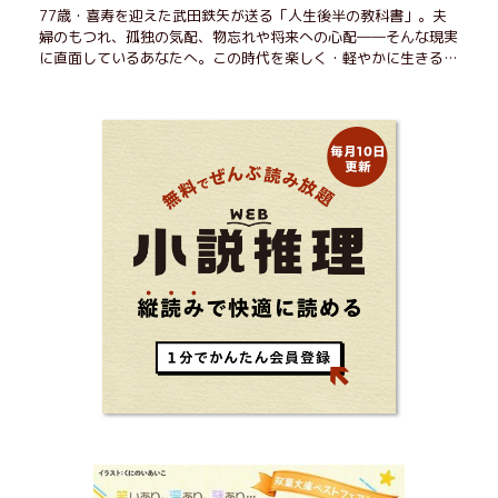
77歳・喜寿を迎えた武田鉄矢が送る「人生後半の教科書」。夫
婦のもつれ、孤独の気配、物忘れや将来への心配――そんな現実
に直面しているあなたへ。この時代を楽しく・軽やかに生きるヒ
ントを独自の切り口で綴る。長年の読書で得た知見や自身の経験
をもとに繰り出される持論は説得力満点。まだまだ人生これか
ら！ 読むだけで前向きになれる一冊。