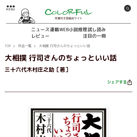
双葉社文芸総合サイト
ニュース
連載
WEB小説推理
試し読み
レビュー
注目の一冊
TOP
作品一覧
大相撲 行司さんのちょっといい話
大相撲 行司さんのちょっといい話
三十六代木村庄之助［著］
シェアする