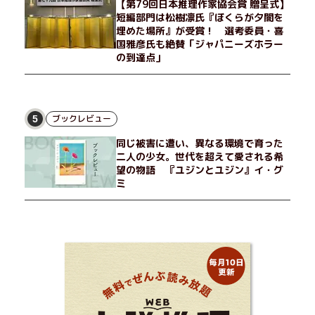
【第79回日本推理作家協会賞 贈呈式】
姿と、その連帯を描く。赤裸々にして切実な、セクシュアリティ
短編部門は松樹凛氏『ぼくらが夕闇を
をめぐる物語。
埋めた場所』が受賞！ 選考委員・喜
国雅彦氏も絶賛「ジャパニーズホラー
の到達点」
ブックレビュー
5
同じ被害に遭い、異なる環境で育った
二人の少女。世代を超えて愛される希
望の物語 『ユジンとユジン』イ・グ
ミ