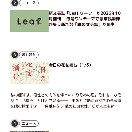
げたり、部屋でふたりだけの「台湾映画祭」を催したり。50代
ニュース
2
独身、幼なじみの変わらぬ友情とささやかな幸せの日々を描く。
新文芸誌「Leaf リーフ」が2026年10
月創刊！ 毎号ワンテーマで豪華執筆陣
が集う新たな「紙の文芸誌」が誕生
試し読み
3
今日の花を摘む（1/3）
私の趣味は、男性との肉体を伴ったかりそめの恋。それを、ひそ
かに「花摘み」と呼んでいる──。出版社に勤めるかたわら茶道
を嗜む愉里子は、一見地味な51歳の独身女性。だが人生を折り
返した今、「今日が一番若い」と日々を謳歌するように花摘みを
愉しんでいた。そんな愉里子の前に初めて、恋の終わりを怖れさ
せる男が現れた。茶の湯の粋人、70歳の万江島だ。だが彼に
ニュース
4
は、ある秘密があった……。自分の心と身体を偽らない女たちの