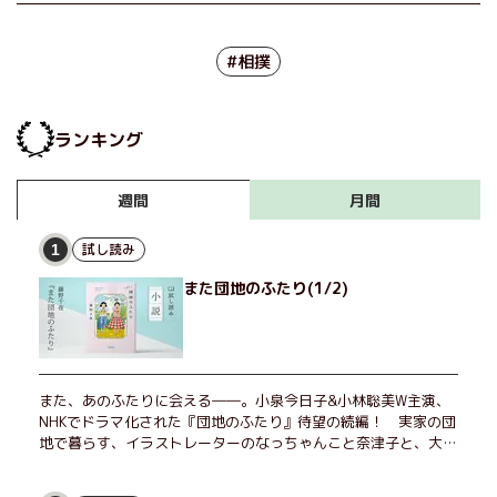
#相撲
ランキング
月間
週間
試し読み
1
また団地のふたり(1/2)
また、あのふたりに会える――。小泉今日子&小林聡美W主演、
NHKでドラマ化された『団地のふたり』待望の続編！ 実家の団
地で暮らす、イラストレーターのなっちゃんこと奈津子と、大学
非常勤講師のノエチこと野枝。フリマアプリの売り上げでちょっ
とした贅沢を楽しんだり、近所のおばちゃんの恋バナを聞いてあ