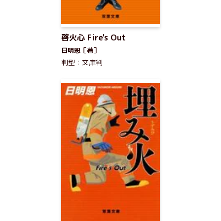
啓火心 Fire's Out
日明恩［著］
判型：文庫判