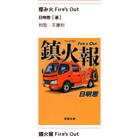
埋み火 Fire's Out
日明恩［著］
判型：文庫判
鎮火報 Fire's Out