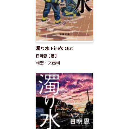
濁り水 Fire's Out
日明恩［著］
判型：文庫判