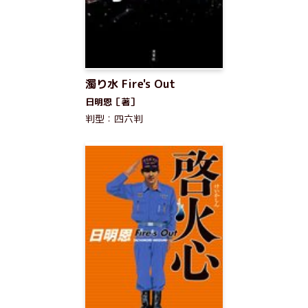
濁り水 Fire's Out
日明恩［著］
判型：四六判