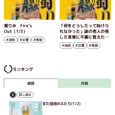
濁り水 Fire’s
「何をどうしたって助けら
Out（1/3）
れなかった」謎の老人の残
した言葉に不審に覚えた消
#消防
#災害
#男前
防士は──。大人気消防ミ
#消防
#災害
#男前
ステリー 『濁り水 Fire's
Out』日明恩
ランキング
月間
週間
試し読み
1
また団地のふたり(1/2)