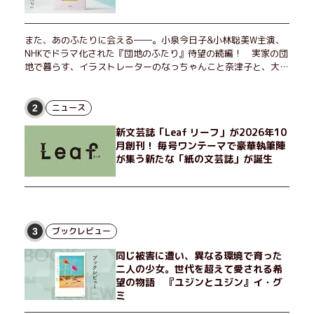
また、あのふたりに会える――。小泉今日子&小林聡美W主演、
NHKでドラマ化された『団地のふたり』待望の続編！ 実家の団
地で暮らす、イラストレーターのなっちゃんこと奈津子と、大学
非常勤講師のノエチこと野枝。フリマアプリの売り上げでちょっ
とした贅沢を楽しんだり、近所のおばちゃんの恋バナを聞いてあ
げたり、部屋でふたりだけの「台湾映画祭」を催したり。50代
ニュース
2
独身、幼なじみの変わらぬ友情とささやかな幸せの日々を描く。
新文芸誌「Leaf リーフ」が2026年10
月創刊！ 毎号ワンテーマで豪華執筆陣
が集う新たな「紙の文芸誌」が誕生
ブックレビュー
3
同じ被害に遭い、異なる環境で育った
二人の少女。世代を超えて愛される希
望の物語 『ユジンとユジン』イ・グ
ミ