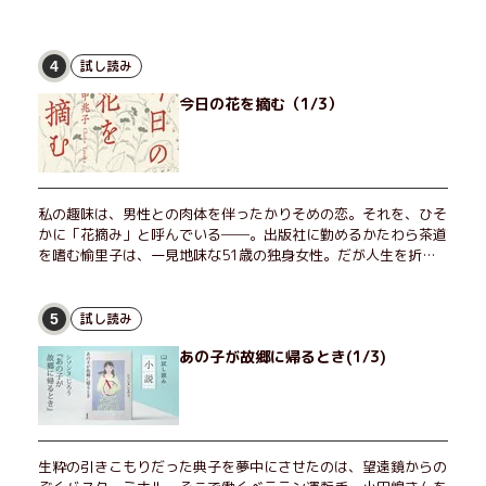
試し読み
4
今日の花を摘む（1/3）
私の趣味は、男性との肉体を伴ったかりそめの恋。それを、ひそ
かに「花摘み」と呼んでいる──。出版社に勤めるかたわら茶道
を嗜む愉里子は、一見地味な51歳の独身女性。だが人生を折り
返した今、「今日が一番若い」と日々を謳歌するように花摘みを
愉しんでいた。そんな愉里子の前に初めて、恋の終わりを怖れさ
せる男が現れた。茶の湯の粋人、70歳の万江島だ。だが彼に
試し読み
5
は、ある秘密があった……。自分の心と身体を偽らない女たちの
あの子が故郷に帰るとき(1/3)
姿と、その連帯を描く。赤裸々にして切実な、セクシュアリティ
をめぐる物語。
生粋の引きこもりだった典子を夢中にさせたのは、望遠鏡からの