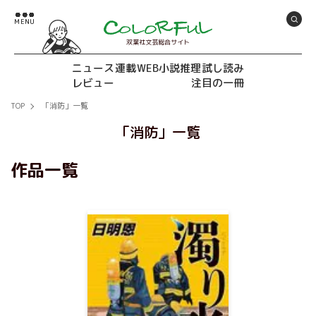
双葉社文芸総合サイト
ニュース
連載
WEB小説推理
試し読み
レビュー
注目の一冊
TOP
「消防」一覧
「消防」一覧
作品一覧