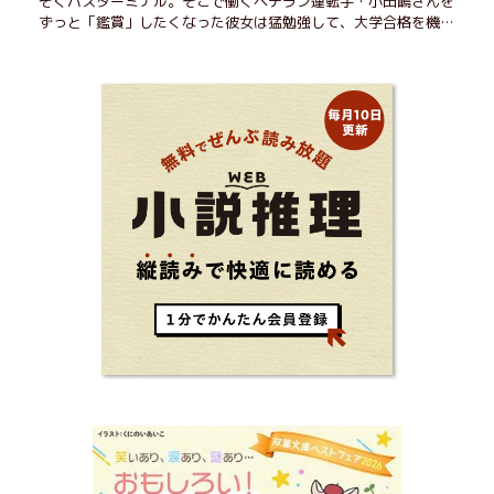
ぞくバスターミナル。そこで働くベテラン運転手・小田嶋さんを
ずっと「鑑賞」したくなった彼女は猛勉強して、大学合格を機に
近くで暮らすことに──。初恋、就職、大切な人との別れ。「こ
んなはずじゃなかった」の先で毎日はちょっとずつ面白くな
る！ 地元が恋しくなったとき、どこか遠くへ逃げたいときは読
んで下さい。孤独を愛する人のお守りになる、くすっと、うるっ
と、心がゆるむ短編集。