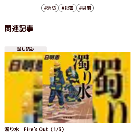
#消防
#災害
#男前
関連記事
試し読み
濁り水 Fire’s Out（1/3）