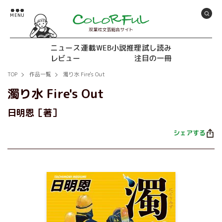
双葉社文芸総合サイト
ニュース
連載
WEB小説推理
試し読み
レビュー
注目の一冊
TOP
作品一覧
濁り水 Fire's Out
濁り水 Fire's Out
日明恩［著］
シェアする