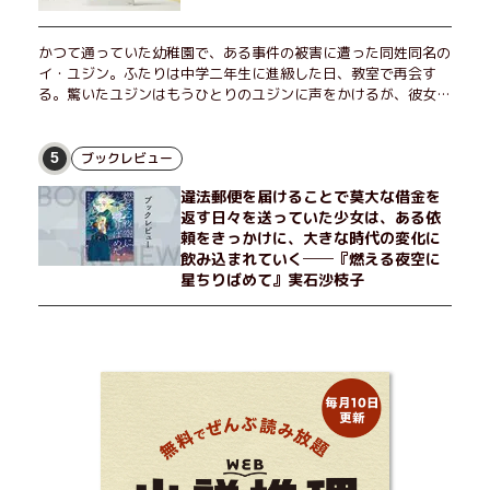
かつて通っていた幼稚園で、ある事件の被害に遭った同姓同名の
イ・ユジン。ふたりは中学二年生に進級した日、教室で再会す
る。驚いたユジンはもうひとりのユジンに声をかけるが、彼女は
「人違いだ」と言い張り、さらにあの頃の記憶をすべて喪ってい
て……。韓国で世代を超えて愛され続け、35万部を突破したベス
トセラー小説の邦訳版。
ブックレビュー
5
違法郵便を届けることで莫大な借金を
返す日々を送っていた少女は、ある依
頼をきっかけに、大きな時代の変化に
飲み込まれていく──『燃える夜空に
星ちりばめて』実石沙枝子