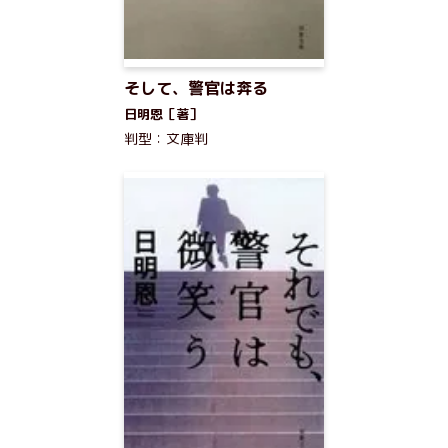
そして、警官は奔る
日明恩［著］
判型：文庫判