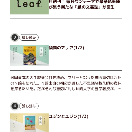
月創刊！ 毎号ワンテーマで豪華執筆陣
が集う新たな「紙の文芸誌」が誕生
試し読み
3
傾斜のマリア(1/2)
米国資本の大手製薬会社を辞め、フリーとなった神原恵弥は九州
のＮ崎を訪れた。Ｎ崎出身の祖母が遺した不思議な数え唄の意味
を探るためだ。だがそんな恵弥に対しＮ崎大学の医学教授が、米
国の監視下に置かれている女性科学者への接触を求めてきた。出
島で見つかったある物質について博士の意見を聞きたいという。
恵弥は、まるで影のような存在の博士とまみえることはできるの
試し読み
4
か？ そして、唄の歌詞「かたむくマリア」に込められた秘密と
ユジンとユジン(1/3)
は？ 謎めいたラストが鮮烈な余韻を残すシリーズ第四作！