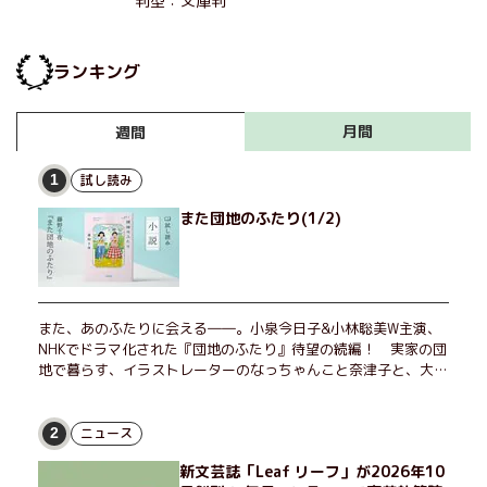
判型：文庫判
ランキング
月間
週間
試し読み
1
また団地のふたり(1/2)
また、あのふたりに会える――。小泉今日子&小林聡美W主演、
NHKでドラマ化された『団地のふたり』待望の続編！ 実家の団
地で暮らす、イラストレーターのなっちゃんこと奈津子と、大学
非常勤講師のノエチこと野枝。フリマアプリの売り上げでちょっ
とした贅沢を楽しんだり、近所のおばちゃんの恋バナを聞いてあ
げたり、部屋でふたりだけの「台湾映画祭」を催したり。50代
ニュース
2
独身、幼なじみの変わらぬ友情とささやかな幸せの日々を描く。
新文芸誌「Leaf リーフ」が2026年10