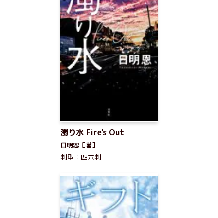
濁り水 Fire's Out
日明恩［著］
判型：四六判