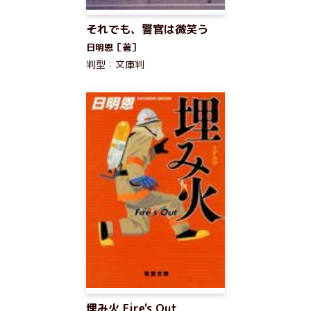
それでも、警官は微笑う
日明恩［著］
判型：文庫判
埋み火 Fire's Out