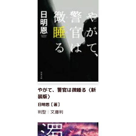
やがて、警官は微睡る〈新
装版〉
日明恩［著］
判型：文庫判