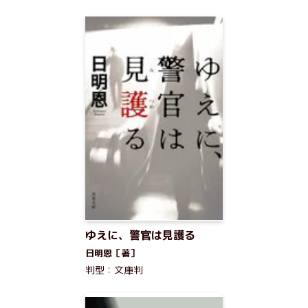
ゆえに、警官は見護る
日明恩［著］
判型：文庫判