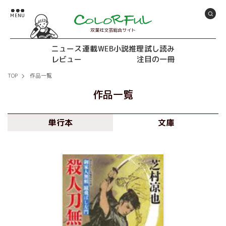
双葉社文芸総合サイト
ニュース
連載
WEB小説推理
試し読み
レビュー
注目の一冊
TOP
作品一覧
作品一覧
単行本
文庫