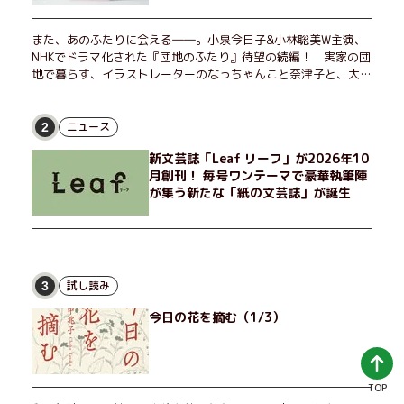
また、あのふたりに会える――。小泉今日子&小林聡美W主演、
NHKでドラマ化された『団地のふたり』待望の続編！ 実家の団
地で暮らす、イラストレーターのなっちゃんこと奈津子と、大学
非常勤講師のノエチこと野枝。フリマアプリの売り上げでちょっ
とした贅沢を楽しんだり、近所のおばちゃんの恋バナを聞いてあ
げたり、部屋でふたりだけの「台湾映画祭」を催したり。50代
ニュース
2
独身、幼なじみの変わらぬ友情とささやかな幸せの日々を描く。
新文芸誌「Leaf リーフ」が2026年10
月創刊！ 毎号ワンテーマで豪華執筆陣
が集う新たな「紙の文芸誌」が誕生
試し読み
3
今日の花を摘む（1/3）
TOP