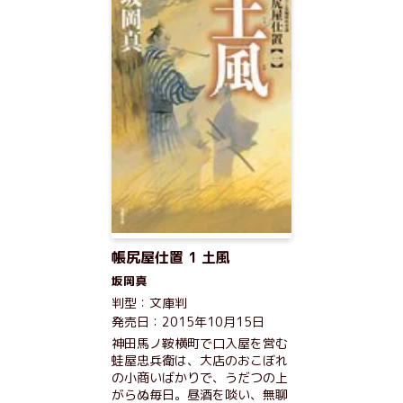
帳尻屋仕置 1 土風
坂岡真
判型：文庫判
発売日：2015年10月15日
神田馬ノ鞍横町で口入屋を営む
蛙屋忠兵衛は、大店のおこぼれ
の小商いばかりで、うだつの上
がらぬ毎日。昼酒を啖い、無聊