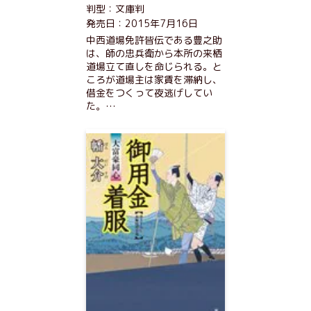
判型：文庫判
発売日：2015年7月16日
中西道場免許皆伝である豊之助
は、師の忠兵衛から本所の来栖
道場立て直しを命じられる。と
ころが道場主は家賃を滞納し、
借金をつくって夜逃げしてい
た。…