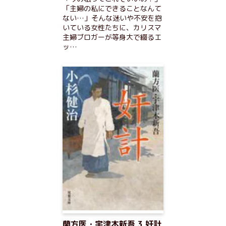
「主婦の私にできることなんて
ない…」そんな迷いや不安を抱
いている女性たちに、カリスマ
主婦ブロガーが等身大で綴るエ
ッ…
蘭方医・宇津木新吾 3 奸計