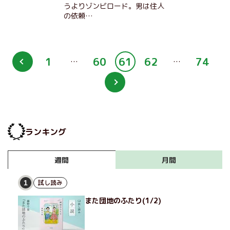
うよりゾンビロード。男は住人
の依頼…
1
60
61
62
74
…
…
ランキング
月間
週間
試し読み
1
また団地のふたり(1/2)