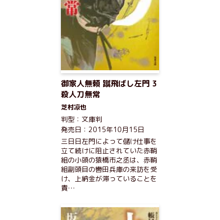
御家人無頼 蹴飛ばし左門 3
殺人刀無常
芝村凉也
判型：文庫判
発売日：2015年10月15日
三日日左門によって儲け仕事を
立て続けに阻止されていた赤鞘
組の小頭の猿橋市之丞は、赤鞘
組副頭目の轡田兵庫の来訪を受
け、上納金が滞っていることを
責…