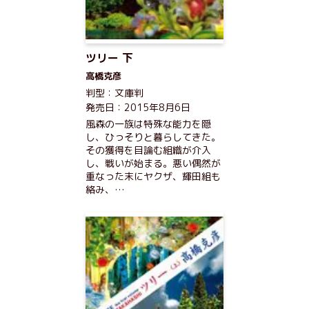
ツリー 下
高橋克彦
判型：文庫判
発売日：2015年8月6日
風森の一族は特殊な能力を隠
し、ひっそりと暮らしてきた。
その獲得を目論む組織が介入
し、戦いが始まる。悪い偶然が
重なった末にヤクザ、輝田組も
絡み、…