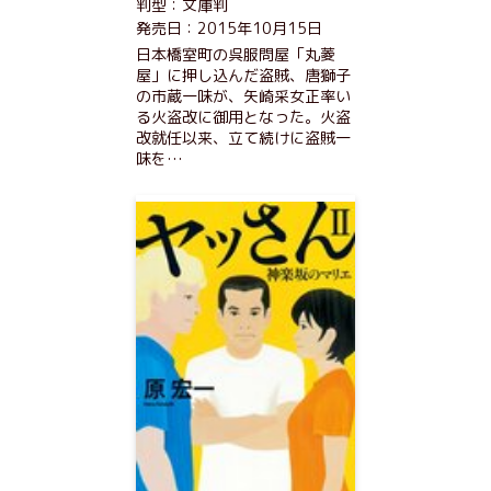
判型：文庫判
発売日：2015年10月15日
日本橋室町の呉服問屋「丸菱
屋」に押し込んだ盗賊、唐獅子
の市蔵一味が、矢崎采女正率い
る火盗改に御用となった。火盗
改就任以来、立て続けに盗賊一
味を…