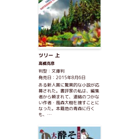
ツリー 上
高橋克彦
判型：文庫判
発売日：2015年8月6日
ある新人賞に驚異的な小説が応
募された。書評家の私は、編集
者から頼まれて、連絡のつかな
い作者・風森大樹を捜すことに
なった。本籍地の青森に行く
も、…