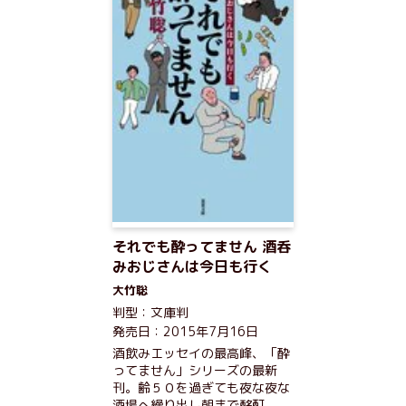
それでも酔ってません 酒呑
みおじさんは今日も行く
大竹聡
判型：文庫判
発売日：2015年7月16日
酒飲みエッセイの最高峰、「酔
ってません」シリーズの最新
刊。齢５０を過ぎても夜な夜な
酒場へ繰り出し朝まで酩酊。