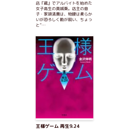
店『蔵』でアルバイトを始めた
女子高生の真城葵。店主の息
子・家頭清貴は、物腰は柔らか
いが恐ろしく勘が鋭い、ちょっ
と”…
王様ゲーム 再生9.24