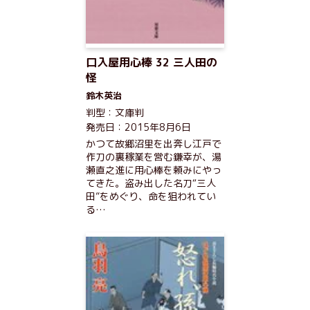
口入屋用心棒 32 三人田の
怪
鈴木英治
判型：文庫判
発売日：2015年8月6日
かつて故郷沼里を出奔し江戸で
作刀の裏稼業を営む鎌幸が、湯
瀬直之進に用心棒を頼みにやっ
てきた。盗み出した名刀“三人
田”をめぐり、命を狙われてい
る…