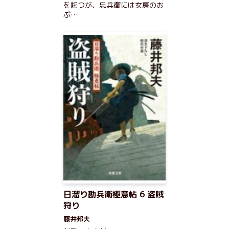
を託つが、忠兵衛には女房のお
ぶ…
日溜り勘兵衛極意帖 6 盗賊
狩り
藤井邦夫