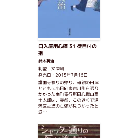
口入屋用心棒 31 徒目付の
指
鈴木英治
判型：文庫判
発売日：2015年7月16日
護国寺参りの帰り、母親の田津
とともに小日向東古川町を通り
かかった南町奉行所同心樺山富
士太郎は、突然、この近くで湯
瀬直之進の亡骸が見つかったと
浪…