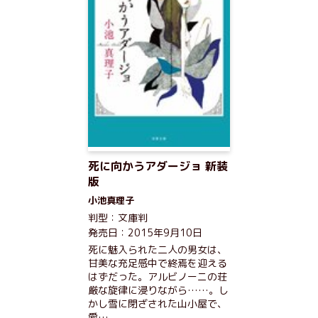
死に向かうアダージョ 新装
版
小池真理子
判型：文庫判
発売日：2015年9月10日
死に魅入られた二人の男女は、
甘美な充足感中で終焉を迎える
はずだった。アルビノーニの荘
厳な旋律に浸りながら……。し
かし雪に閉ざされた山小屋で、
愛…