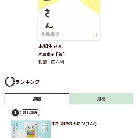
未知生さん
片島麦子［著］
判型：四六判
ランキング
月間
週間
試し読み
1
また団地のふたり(1/2)