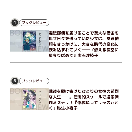
ブックレビュー
4
違法郵便を届けることで莫大な借金を
返す日々を送っていた少女は、ある依
頼をきっかけに、大きな時代の変化に
飲み込まれていく──『燃える夜空に
星ちりばめて』実石沙枝子
ブックレビュー
5
戦後を駆け抜けたひとりの女性の苛烈
な人生──。圧倒的スケールで送る傑
作ミステリ！『修羅にしてリラのごと
く』弥生小夜子