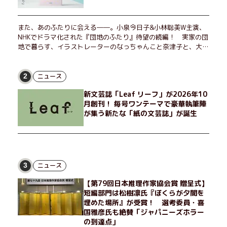
また、あのふたりに会える――。小泉今日子&小林聡美W主演、
NHKでドラマ化された『団地のふたり』待望の続編！ 実家の団
地で暮らす、イラストレーターのなっちゃんこと奈津子と、大学
非常勤講師のノエチこと野枝。フリマアプリの売り上げでちょっ
とした贅沢を楽しんだり、近所のおばちゃんの恋バナを聞いてあ
げたり、部屋でふたりだけの「台湾映画祭」を催したり。50代
ニュース
2
独身、幼なじみの変わらぬ友情とささやかな幸せの日々を描く。
新文芸誌「Leaf リーフ」が2026年10
月創刊！ 毎号ワンテーマで豪華執筆陣
が集う新たな「紙の文芸誌」が誕生
ニュース
3
【第79回日本推理作家協会賞 贈呈式】
短編部門は松樹凛氏『ぼくらが夕闇を
埋めた場所』が受賞！ 選考委員・喜
国雅彦氏も絶賛「ジャパニーズホラー
の到達点」