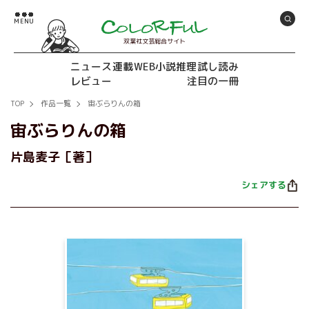
双葉社文芸総合サイト
ニュース
連載
WEB小説推理
試し読み
レビュー
注目の一冊
TOP
作品一覧
宙ぶらりんの箱
宙ぶらりんの箱
片島麦子［著］
シェアする