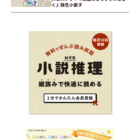
く』弥生小夜子