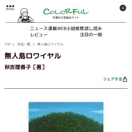
双葉社文芸総合サイト
ニュース
連載
WEB小説推理
試し読み
レビュー
注目の一冊
TOP
作品一覧
無人島ロワイヤル
無人島ロワイヤル
秋吉理香子［著］
シェアする