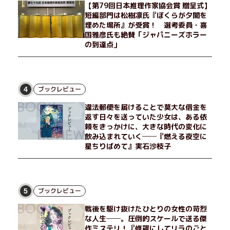
【第79回日本推理作家協会賞 贈呈式】
短編部門は松樹凛氏『ぼくらが夕闇を
埋めた場所』が受賞！ 選考委員・喜
国雅彦氏も絶賛「ジャパニーズホラー
の到達点」
ブックレビュー
4
違法郵便を届けることで莫大な借金を
返す日々を送っていた少女は、ある依
頼をきっかけに、大きな時代の変化に
飲み込まれていく──『燃える夜空に
星ちりばめて』実石沙枝子
ブックレビュー
5
戦後を駆け抜けたひとりの女性の苛烈
な人生──。圧倒的スケールで送る傑
作ミステリ！『修羅にしてリラのごと