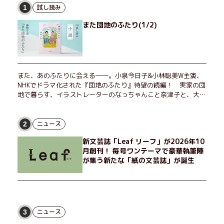
試し読み
1
また団地のふたり(1/2)
また、あのふたりに会える――。小泉今日子&小林聡美W主演、
NHKでドラマ化された『団地のふたり』待望の続編！ 実家の団
地で暮らす、イラストレーターのなっちゃんこと奈津子と、大学
非常勤講師のノエチこと野枝。フリマアプリの売り上げでちょっ
とした贅沢を楽しんだり、近所のおばちゃんの恋バナを聞いてあ
げたり、部屋でふたりだけの「台湾映画祭」を催したり。50代
ニュース
2
独身、幼なじみの変わらぬ友情とささやかな幸せの日々を描く。
新文芸誌「Leaf リーフ」が2026年10
月創刊！ 毎号ワンテーマで豪華執筆陣
が集う新たな「紙の文芸誌」が誕生
ニュース
3