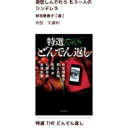
哀愁しんでれら もう一人の
シンデレラ
秋吉理香子［著］
判型：文庫判
特選 THE どんでん返し