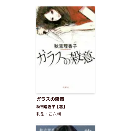
ガラスの殺意
秋吉理香子［著］
判型：四六判