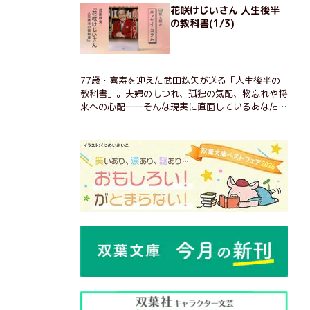
花咲けじいさん 人生後半
の教科書(1/3)
77歳・喜寿を迎えた武田鉄矢が送る「人生後半の
教科書」。夫婦のもつれ、孤独の気配、物忘れや将
来への心配――そんな現実に直面しているあなた
へ。この時代を楽しく・軽やかに生きるヒントを独
自の切り口で綴る。長年の読書で得た知見や自身の
経験をもとに繰り出される持論は説得力満点。まだ
まだ人生これから！ 読むだけで前向きになれる一
冊。