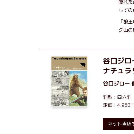
優れた
しての
「狼王
ク山の
谷口ジロ
ナチュラ
谷口ジロー
判型：四六判
定価：4,95
ネット書店