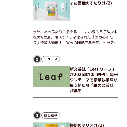
また団地のふたり(1/2)
また、あのふたりに会える――。小泉今日子&小林
聡美W主演、NHKでドラマ化された『団地のふた
り』待望の続編！ 実家の団地で暮らす、イラスト
レーターのなっちゃんこと奈津子と、大学非常勤講
師のノエチこと野枝。フリマアプリの売り上げでち
ょっとした贅沢を楽しんだり、近所のおばちゃんの
ニュース
2
恋バナを聞いてあげたり、部屋でふたりだけの「台
新文芸誌「Leaf リーフ」
湾映画祭」を催したり。50代独身、幼なじみの変
が2026年10月創刊！ 毎号
わらぬ友情とささやかな幸せの日々を描く。
ワンテーマで豪華執筆陣が
集う新たな「紙の文芸誌」
が誕生
試し読み
3
傾斜のマリア(1/2)