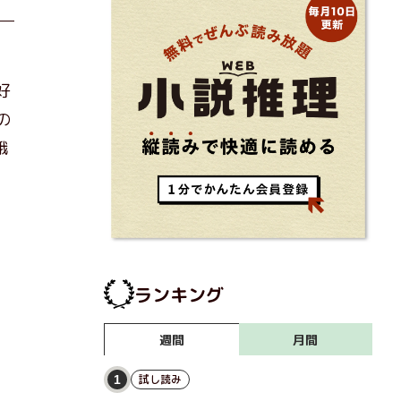
好
の
餓
。
ランキング
月間
週間
試し読み
1