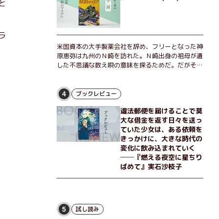
と
ラ
米国資本の大手製薬会社を辞め、フリーとなった神
原恵弥は九州のＮ崎を訪れた。Ｎ崎出身の祖母が遺
した不思議な数え唄の意味を探るためだ。だがそん
な恵弥に対しＮ崎大学の医学教授が、米国の監視下
に置かれている女性科学者への接触を求めてきた。
出島で見つかったある物質について博士の意見を聞
ブックレビュー
4
きたいという。恵弥は、まるで影のような存在の博
違法郵便を届けることで莫
士とまみえることはできるのか？ そして、唄の歌
大な借金を返す日々を送っ
詞「かたむくマリア」に込められた秘密とは？ 謎
ていた少女は、ある依頼を
めいたラストが鮮烈な余韻を残すシリーズ第四作！
きっかけに、大きな時代の
変化に飲み込まれていく
──『燃える夜空に星ちり
ばめて』実石沙枝子
試し読み
5