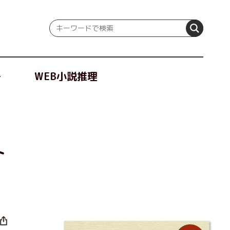
冊
WEB小説推理
ト