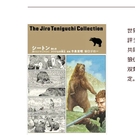
世
評
共
狼
双
定