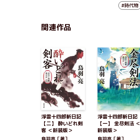
#時代物
関連作品
浮雲十四郎斬日記
浮雲十四郎斬日記
【二】 酔いどれ剣
【一】 金尽剣法 
客 ＜新装版＞
新装版＞
鳥羽亮［著］
鳥羽亮［著］