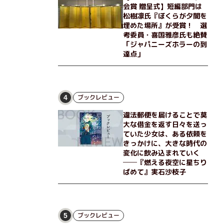
会賞 贈呈式】短編部門は
松樹凛氏『ぼくらが夕闇を
埋めた場所』が受賞！ 選
考委員・喜国雅彦氏も絶賛
「ジャパニーズホラーの到
達点」
ブックレビュー
4
違法郵便を届けることで莫
大な借金を返す日々を送っ
ていた少女は、ある依頼を
きっかけに、大きな時代の
変化に飲み込まれていく
──『燃える夜空に星ちり
ばめて』実石沙枝子
ブックレビュー
5