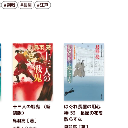
#剣戟
#長屋
#江戸
十三人の戦鬼 〈新
はぐれ長屋の用心
＜
装版〉
棒 53 長屋の花を
散らすな
鳥羽亮［著］
鳥羽亮［著］