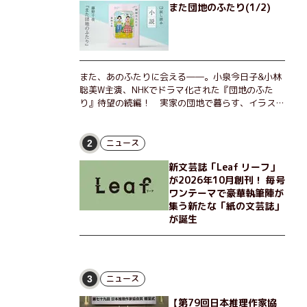
また団地のふたり(1/2)
また、あのふたりに会える――。小泉今日子&小林
聡美W主演、NHKでドラマ化された『団地のふた
り』待望の続編！ 実家の団地で暮らす、イラスト
レーターのなっちゃんこと奈津子と、大学非常勤講
師のノエチこと野枝。フリマアプリの売り上げでち
ょっとした贅沢を楽しんだり、近所のおばちゃんの
ニュース
2
恋バナを聞いてあげたり、部屋でふたりだけの「台
新文芸誌「Leaf リーフ」
湾映画祭」を催したり。50代独身、幼なじみの変
が2026年10月創刊！ 毎号
わらぬ友情とささやかな幸せの日々を描く。
ワンテーマで豪華執筆陣が
集う新たな「紙の文芸誌」
が誕生
ニュース
3
【第79回日本推理作家協