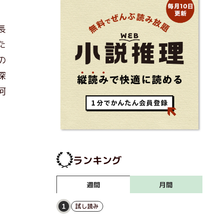
長
た
の
探
何
ランキング
月間
週間
試し読み
1