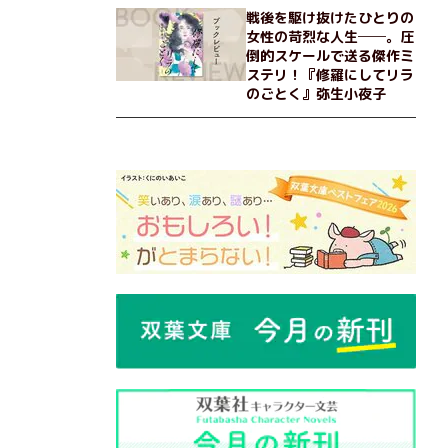
戦後を駆け抜けたひとりの
女性の苛烈な人生──。圧
倒的スケールで送る傑作ミ
ステリ！『修羅にしてリラ
のごとく』弥生小夜子