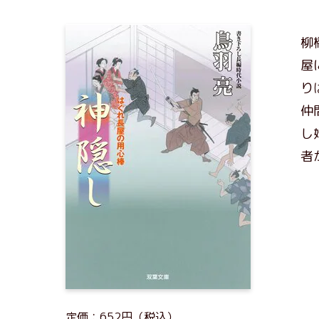
柳
屋
り
仲
し
者
定価：652円（税込）