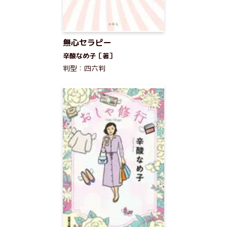
無心セラピー
辛酸なめ子［著］
判型：四六判