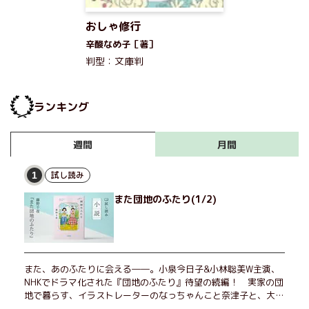
おしゃ修行
辛酸なめ子［著］
判型：文庫判
ランキング
月間
週間
試し読み
1
また団地のふたり(1/2)
また、あのふたりに会える――。小泉今日子&小林聡美W主演、
NHKでドラマ化された『団地のふたり』待望の続編！ 実家の団
地で暮らす、イラストレーターのなっちゃんこと奈津子と、大学
非常勤講師のノエチこと野枝。フリマアプリの売り上げでちょっ