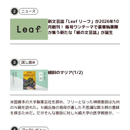
とした贅沢を楽しんだり、近所のおばちゃんの恋バナを聞いてあ
げたり、部屋でふたりだけの「台湾映画祭」を催したり。50代
ニュース
2
独身、幼なじみの変わらぬ友情とささやかな幸せの日々を描く。
新文芸誌「Leaf リーフ」が2026年10
月創刊！ 毎号ワンテーマで豪華執筆陣
が集う新たな「紙の文芸誌」が誕生
試し読み
3
傾斜のマリア(1/2)
米国資本の大手製薬会社を辞め、フリーとなった神原恵弥は九州
のＮ崎を訪れた。Ｎ崎出身の祖母が遺した不思議な数え唄の意味
を探るためだ。だがそんな恵弥に対しＮ崎大学の医学教授が、米
国の監視下に置かれている女性科学者への接触を求めてきた。出
島で見つかったある物質について博士の意見を聞きたいという。
恵弥は、まるで影のような存在の博士とまみえることはできるの
ブックレビュー
4