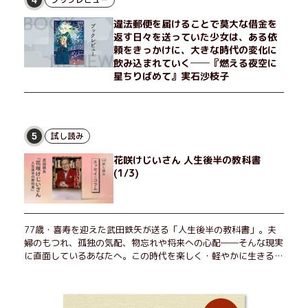
か？ そして、唄の歌詞「かたむくマリア」に込められた秘密と
違法郵便を届けることで莫大な借金を
は？ 謎めいたラストが鮮烈な余韻を残すシリーズ第四作！
返す日々を送っていた少女は、ある依
頼をきっかけに、大きな時代の変化に
飲み込まれていく──『燃える夜空に
星ちりばめて』実石沙枝子
試し読み
5
花咲けじいさん 人生後半の教科書
(1/3)
77歳・喜寿を迎えた武田鉄矢が送る「人生後半の教科書」。夫
婦のもつれ、孤独の気配、物忘れや将来への心配――そんな現実
に直面しているあなたへ。この時代を楽しく・軽やかに生きるヒ
ントを独自の切り口で綴る。長年の読書で得た知見や自身の経験
をもとに繰り出される持論は説得力満点。まだまだ人生これか
ら！ 読むだけで前向きになれる一冊。