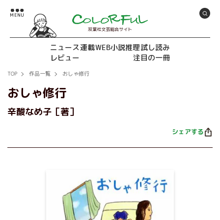
双葉社文芸総合サイト
ニュース
連載
WEB小説推理
試し読み
レビュー
注目の一冊
TOP
作品一覧
おしゃ修行
おしゃ修行
辛酸なめ子［著］
シェアする