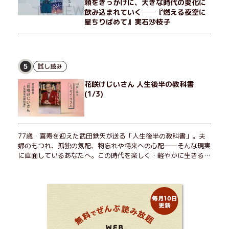
頼をきっかけに、大きな時代の変化に
飲み込まれていく──『燃える夜空に
星ちりばめて』実石沙枝子
試し読み
5
花咲けじいさん 人生後半の教科書
(1/3)
77歳・喜寿を迎えた武田鉄矢が送る「人生後半の教科書」。夫
婦のもつれ、孤独の気配、物忘れや将来への心配――そんな現実
に直面しているあなたへ。この時代を楽しく・軽やかに生きるヒ
ントを独自の切り口で綴る。長年の読書で得た知見や自身の経験
をもとに繰り出される持論は説得力満点。まだまだ人生これか
ら！ 読むだけで前向きになれる一冊。