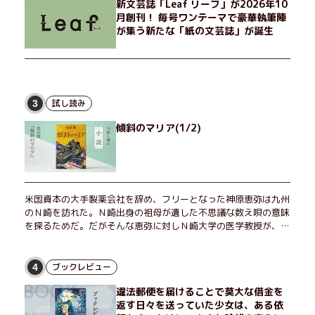
新文芸誌「Leaf リーフ」が2026年10
月創刊！ 毎号ワンテーマで豪華執筆陣
が集う新たな「紙の文芸誌」が誕生
試し読み
3
傾斜のマリア(1/2)
米国資本の大手製薬会社を辞め、フリーとなった神原恵弥は九州
のＮ崎を訪れた。Ｎ崎出身の祖母が遺した不思議な数え唄の意味
を探るためだ。だがそんな恵弥に対しＮ崎大学の医学教授が、米
国の監視下に置かれている女性科学者への接触を求めてきた。出
島で見つかったある物質について博士の意見を聞きたいという。
恵弥は、まるで影のような存在の博士とまみえることはできるの
ブックレビュー
4
か？ そして、唄の歌詞「かたむくマリア」に込められた秘密と
違法郵便を届けることで莫大な借金を
は？ 謎めいたラストが鮮烈な余韻を残すシリーズ第四作！
返す日々を送っていた少女は、ある依