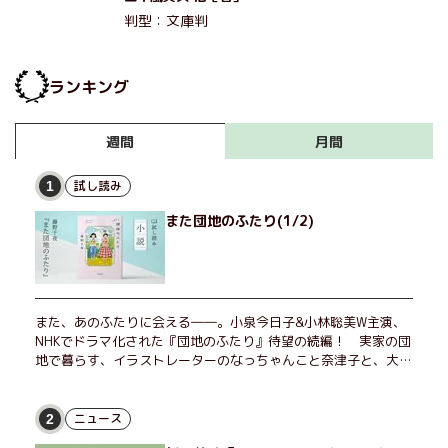
判型：文庫判
ランキング
月間
週間
試し読み
1
また団地のふたり(1/2)
また、あのふたりに会える――。小泉今日子&小林聡美W主演、
NHKでドラマ化された『団地のふたり』待望の続編！ 実家の団
地で暮らす、イラストレーターのなっちゃんこと奈津子と、大学
非常勤講師のノエチこと野枝。フリマアプリの売り上げでちょっ
とした贅沢を楽しんだり、近所のおばちゃんの恋バナを聞いてあ
げたり、部屋でふたりだけの「台湾映画祭」を催したり。50代
ニュース
2
独身、幼なじみの変わらぬ友情とささやかな幸せの日々を描く。