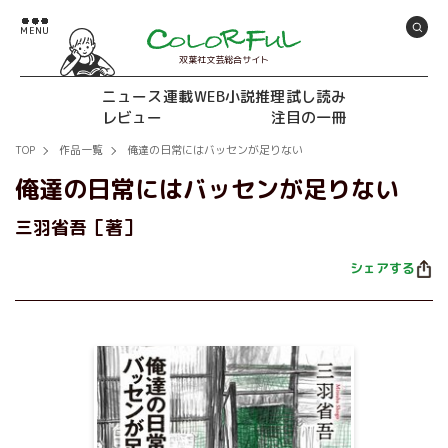
双葉社文芸総合サイト
ニュース
連載
WEB小説推理
試し読み
レビュー
注目の一冊
TOP
作品一覧
俺達の日常にはバッセンが足りない
俺達の日常にはバッセンが足りない
三羽省吾［著］
シェアする