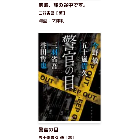
前略、旅の途中です。
三羽省吾［著］
判型：文庫判
警官の目
五十嵐貴久 他［著］