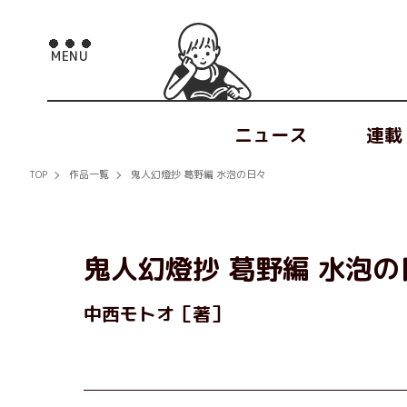
ニュース
連載
TOP
作品一覧
鬼人幻燈抄 葛野編 水泡の日々
鬼人幻燈抄 葛野編 水泡の
中西モトオ［著］