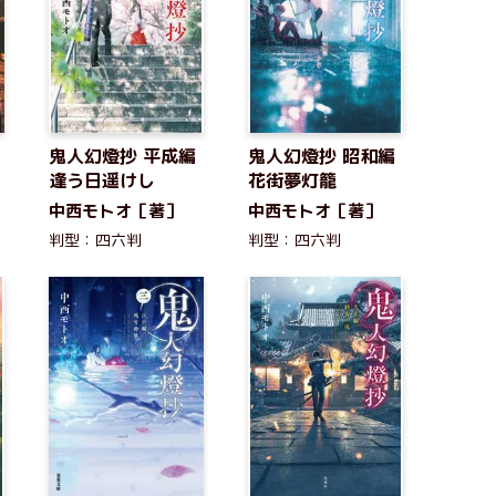
鬼人幻燈抄 平成編
鬼人幻燈抄 昭和編
逢う日遥けし
花街夢灯籠
中西モトオ［著］
中西モトオ［著］
判型：四六判
判型：四六判