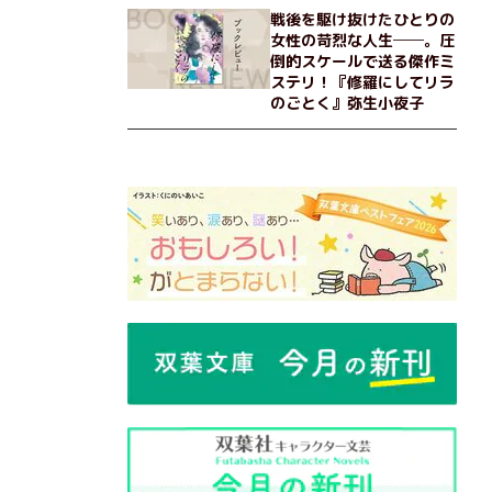
戦後を駆け抜けたひとりの
女性の苛烈な人生──。圧
倒的スケールで送る傑作ミ
ステリ！『修羅にしてリラ
のごとく』弥生小夜子