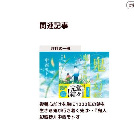
#
関連記事
注目の一冊
復讐心だけを胸に1000年の時を
生きる鬼が行き着く先は…『鬼人
幻燈抄』中西モトオ