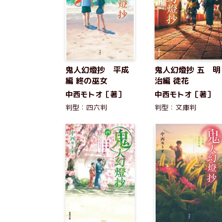
鬼人幻燈抄 平成
鬼人幻燈抄 五 明
編 終の巫女
治編 徒花
中西モトオ［著］
中西モトオ［著］
判型：四六判
判型：文庫判