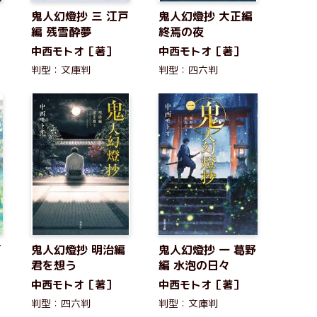
鬼人幻燈抄 三 江戸
鬼人幻燈抄 大正編
編 残雪酔夢
終焉の夜
中西モトオ［著］
中西モトオ［著］
判型：文庫判
判型：四六判
戸
鬼人幻燈抄 明治編
鬼人幻燈抄 一 葛野
君を想う
編 水泡の日々
中西モトオ［著］
中西モトオ［著］
判型：四六判
判型：文庫判