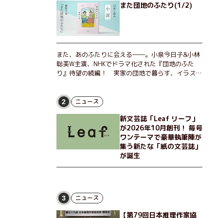
また団地のふたり(1/2)
また、あのふたりに会える――。小泉今日子&小林
聡美W主演、NHKでドラマ化された『団地のふた
り』待望の続編！ 実家の団地で暮らす、イラスト
レーターのなっちゃんこと奈津子と、大学非常勤講
師のノエチこと野枝。フリマアプリの売り上げでち
ょっとした贅沢を楽しんだり、近所のおばちゃんの
ニュース
2
恋バナを聞いてあげたり、部屋でふたりだけの「台
新文芸誌「Leaf リーフ」
湾映画祭」を催したり。50代独身、幼なじみの変
が2026年10月創刊！ 毎号
わらぬ友情とささやかな幸せの日々を描く。
ワンテーマで豪華執筆陣が
集う新たな「紙の文芸誌」
が誕生
ニュース
3
【第79回日本推理作家協