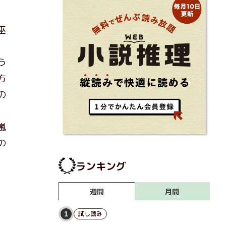
巫
う
方
の
嵐
の
ランキング
月間
週間
試し読み
1