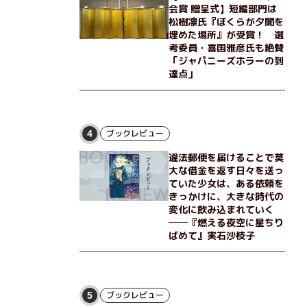
会賞 贈呈式】短編部門は
松樹凛氏『ぼくらが夕闇を
埋めた場所』が受賞！ 選
考委員・喜国雅彦氏も絶賛
「ジャパニーズホラーの到
達点」
ブックレビュー
4
違法郵便を届けることで莫
大な借金を返す日々を送っ
ていた少女は、ある依頼を
きっかけに、大きな時代の
変化に飲み込まれていく
──『燃える夜空に星ちり
ばめて』実石沙枝子
ブックレビュー
5