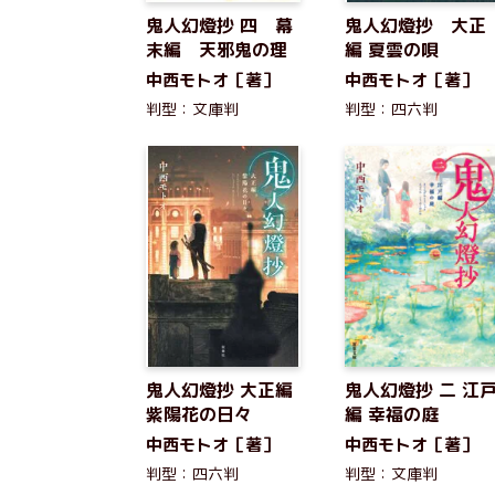
鬼人幻燈抄 四 幕
鬼人幻燈抄 大正
末編 天邪鬼の理
編 夏雲の唄
中西モトオ［著］
中西モトオ［著］
判型：文庫判
判型：四六判
鬼人幻燈抄 大正編
鬼人幻燈抄 二 江
紫陽花の日々
編 幸福の庭
中西モトオ［著］
中西モトオ［著］
判型：四六判
判型：文庫判