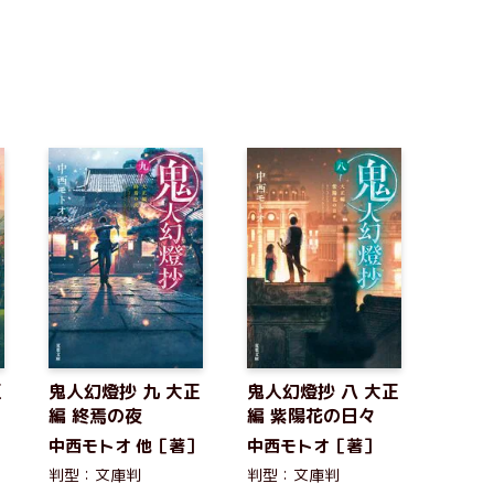
正
鬼人幻燈抄 九 大正
鬼人幻燈抄 八 大正
編 終焉の夜
編 紫陽花の日々
］
中西モトオ 他［著］
中西モトオ［著］
判型：文庫判
判型：文庫判