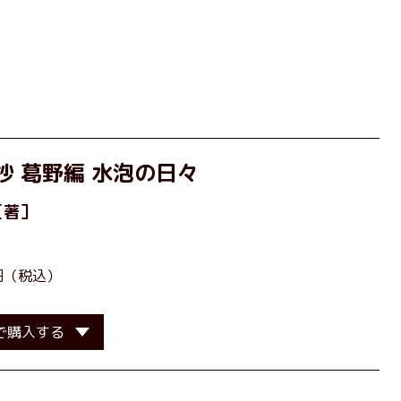
抄 葛野編 水泡の日々
［著］
0円（税込）
で購入する