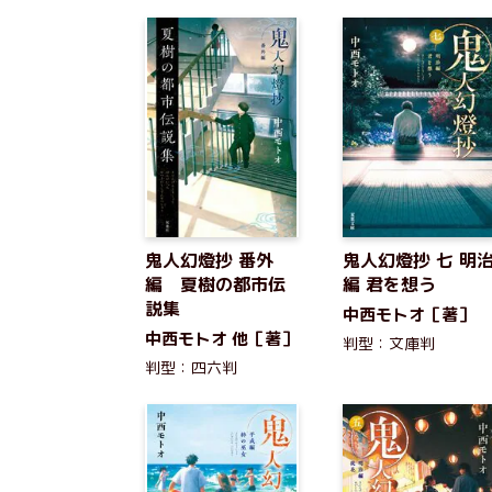
鬼人幻燈抄 番外
鬼人幻燈抄 七 明
編 夏樹の都市伝
編 君を想う
説集
中西モトオ［著］
中西モトオ 他［著］
判型：文庫判
判型：四六判