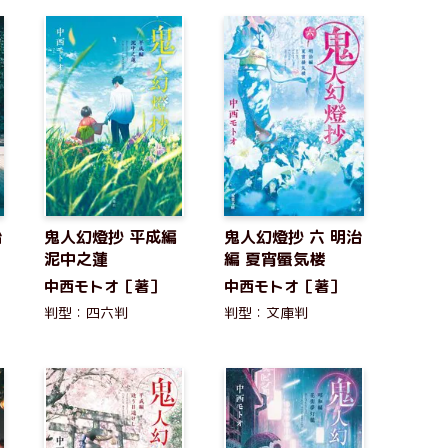
治
鬼人幻燈抄 平成編
鬼人幻燈抄 六 明治
泥中之蓮
編 夏宵蜃気楼
中西モトオ［著］
中西モトオ［著］
判型：四六判
判型：文庫判