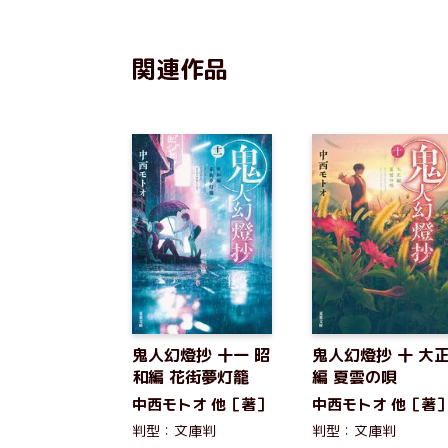
関連作品
鬼人幻燈抄 十一 昭
鬼人幻燈抄 十 大
和編 花街夢灯籠
編 夏雲の唄
中西モトオ 他［著］
中西モトオ 他［著
判型：文庫判
判型：文庫判