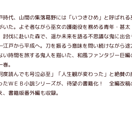
戸時代、山間の集落葛野には「いつきひめ」と呼ばれる
がいた。よそ者ながら巫女の護衛役を務める青年・甚太
、討伐に赴いた森で、遥か未来を語る不思議な鬼に出会
―江戸から平成へ。刀を振るう意味を問い続けながら途
ない時間を旅する鬼人を描いた、和風ファンタジー巨編
一巻。
何度読んでも号泣必至」「人生観が変わった」と絶賛の
ったＷＥＢ小説シリーズが、待望の書籍化！ 全編改稿
え、書籍版番外編も収録。