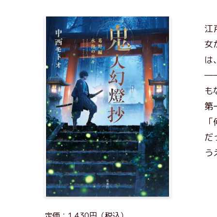
江
女
は
―
も
第
「
だ
う
定価：1,430円（税込）