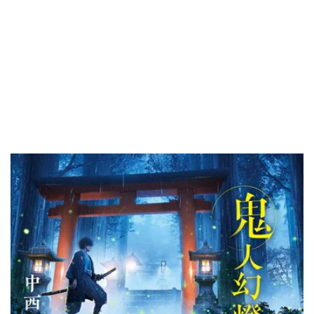
中西モトオ『鬼人幻燈抄』
ランキング
月間
週間
試し読み
1