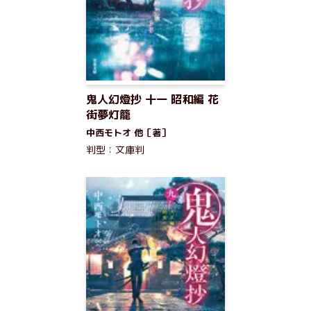
鬼人幻燈抄 十一 昭和編 花
街夢灯籠
中西モトオ 他［著］
判型：文庫判