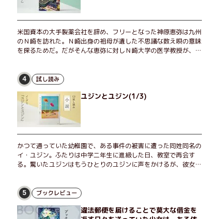
米国資本の大手製薬会社を辞め、フリーとなった神原恵弥は九州
のＮ崎を訪れた。Ｎ崎出身の祖母が遺した不思議な数え唄の意味
を探るためだ。だがそんな恵弥に対しＮ崎大学の医学教授が、米
国の監視下に置かれている女性科学者への接触を求めてきた。出
島で見つかったある物質について博士の意見を聞きたいという。
恵弥は、まるで影のような存在の博士とまみえることはできるの
試し読み
4
か？ そして、唄の歌詞「かたむくマリア」に込められた秘密と
ユジンとユジン(1/3)
は？ 謎めいたラストが鮮烈な余韻を残すシリーズ第四作！
かつて通っていた幼稚園で、ある事件の被害に遭った同姓同名の
イ・ユジン。ふたりは中学二年生に進級した日、教室で再会す
る。驚いたユジンはもうひとりのユジンに声をかけるが、彼女は
「人違いだ」と言い張り、さらにあの頃の記憶をすべて喪ってい
て……。韓国で世代を超えて愛され続け、35万部を突破したベス
トセラー小説の邦訳版。
ブックレビュー
5
違法郵便を届けることで莫大な借金を