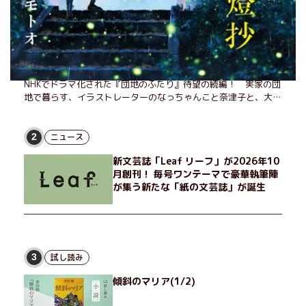
また団地のふたり(1/2)
また、あのふたりに会える――。小泉今日子&小林聡美W主演、
NHKでドラマ化された『団地のふたり』待望の続編！ 実家の団
地で暮らす、イラストレーターのなっちゃんこと奈津子と、大学
非常勤講師のノエチこと野枝。フリマアプリの売り上げでちょっ
とした贅沢を楽しんだり、近所のおばちゃんの恋バナを聞いてあ
げたり、部屋でふたりだけの「台湾映画祭」を催したり。50代
ニュース
2
独身、幼なじみの変わらぬ友情とささやかな幸せの日々を描く。
新文芸誌「Leaf リーフ」が2026年10
月創刊！ 毎号ワンテーマで豪華執筆陣
が集う新たな「紙の文芸誌」が誕生
試し読み
3
傾斜のマリア(1/2)