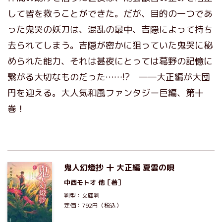
して皆を救うことができた。だが、目的の一つであ
った鬼哭の妖刀は、混乱の最中、吉隠によって持ち
去られてしまう。吉隠が密かに狙っていた鬼哭に秘
められた能力、それは甚夜にとっては葛野の記憶に
繋がる大切なものだった……!? ――大正編が大団
円を迎える。大人気和風ファンタジー巨編、第十
巻！
鬼人幻燈抄 十 大正編 夏雲の唄
中西モトオ
他［著］
判型：文庫判
定価：792円（税込）