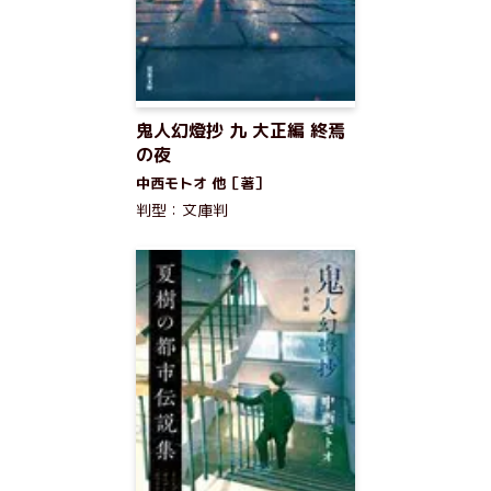
鬼人幻燈抄 九 大正編 終焉
の夜
中西モトオ 他［著］
判型：文庫判