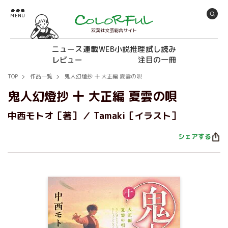
双葉社文芸総合サイト
ニュース
連載
WEB小説推理
試し読み
レビュー
注目の一冊
TOP
作品一覧
鬼人幻燈抄 十 大正編 夏雲の唄
鬼人幻燈抄 十 大正編 夏雲の唄
中西モトオ［著］
Tamaki［イラスト］
シェアする