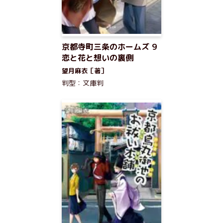
京都寺町三条のホームズ 9
恋と花と想いの裏側
望月麻衣［著］
判型：文庫判