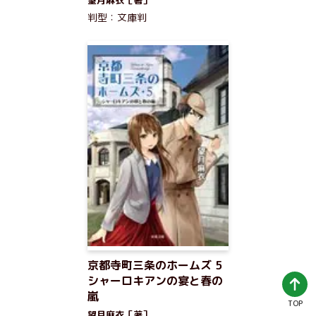
望月麻衣［著］
判型：文庫判
京都寺町三条のホームズ 5
シャーロキアンの宴と春の
嵐
TOP
望月麻衣［著］