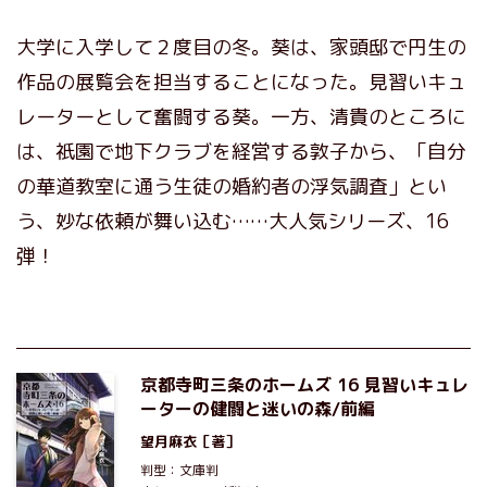
大学に入学して２度目の冬。葵は、家頭邸で円生の
作品の展覧会を担当することになった。見習いキュ
レーターとして奮闘する葵。一方、清貴のところに
は、祇園で地下クラブを経営する敦子から、「自分
の華道教室に通う生徒の婚約者の浮気調査」とい
う、妙な依頼が舞い込む……大人気シリーズ、16
弾！
京都寺町三条のホームズ 16 見習いキュレ
ーターの健闘と迷いの森/前編
望月麻衣
［著］
判型：文庫判