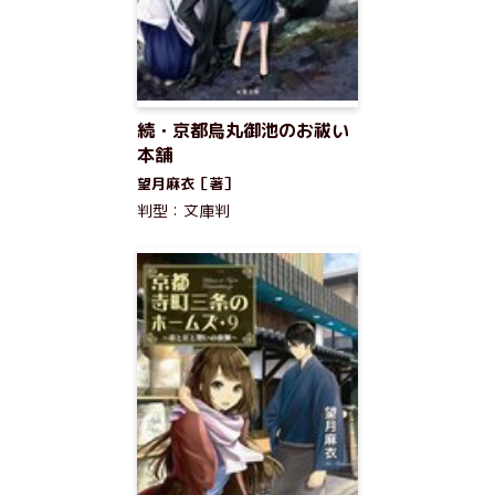
続・京都烏丸御池のお祓い
本舗
望月麻衣［著］
判型：文庫判