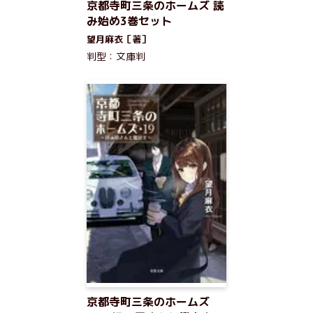
京都寺町三条のホームズ 読
み始め3巻セット
望月麻衣［著］
判型：文庫判
京都寺町三条のホームズ