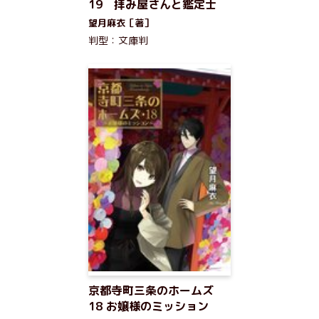
19 拝み屋さんと鑑定士
望月麻衣［著］
判型：文庫判
京都寺町三条のホームズ
18 お嬢様のミッション