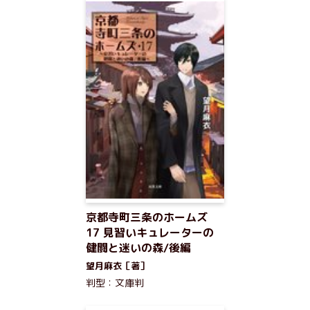
京都寺町三条のホームズ
17 見習いキュレーターの
健闘と迷いの森/後編
望月麻衣［著］
判型：文庫判