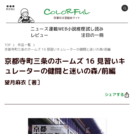
双葉社文芸総合サイト
ニュース
連載
WEB小説推理
試し読み
レビュー
注目の一冊
TOP
作品一覧
京都寺町三条のホームズ 16 見習いキュレーターの健闘と迷いの森/前編
京都寺町三条のホームズ 16 見習いキ
ュレーターの健闘と迷いの森/前編
望月麻衣［著］
シェアする