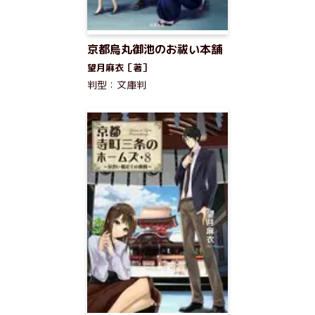
京都烏丸御池のお祓い本舗
望月麻衣［著］
判型：文庫判