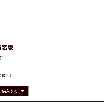
新装版
著］
（税込）
で購入する