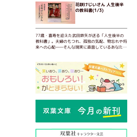
花咲けじいさん 人生後半
の教科書(1/3)
77歳・喜寿を迎えた武田鉄矢が送る「人生後半の
教科書」。夫婦のもつれ、孤独の気配、物忘れや将
来への心配――そんな現実に直面しているあなた
へ。この時代を楽しく・軽やかに生きるヒントを独
自の切り口で綴る。長年の読書で得た知見や自身の
経験をもとに繰り出される持論は説得力満点。まだ
まだ人生これから！ 読むだけで前向きになれる一
冊。