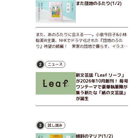
また団地のふたり(1/2)
また、あのふたりに会える――。小泉今日子&小林
聡美W主演、NHKでドラマ化された『団地のふた
り』待望の続編！ 実家の団地で暮らす、イラスト
レーターのなっちゃんこと奈津子と、大学非常勤講
師のノエチこと野枝。フリマアプリの売り上げでち
ょっとした贅沢を楽しんだり、近所のおばちゃんの
ニュース
2
恋バナを聞いてあげたり、部屋でふたりだけの「台
新文芸誌「Leaf リーフ」
湾映画祭」を催したり。50代独身、幼なじみの変
が2026年10月創刊！ 毎号
わらぬ友情とささやかな幸せの日々を描く。
ワンテーマで豪華執筆陣が
集う新たな「紙の文芸誌」
が誕生
試し読み
3
傾斜のマリア(1/2)