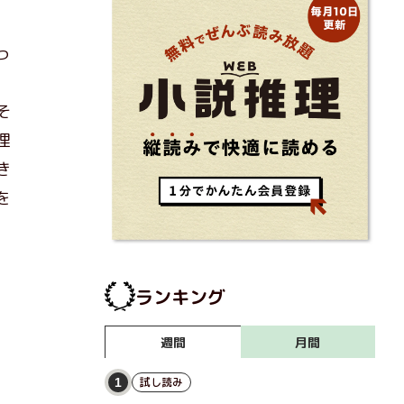
っ
、
そ
理
き
を
ランキング
月間
週間
試し読み
1