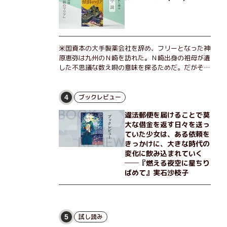
米国資本の大手製薬会社を辞め、フリーとなった神
原恵弥は九州のＮ崎を訪れた。Ｎ崎出身の祖母が遺
した不思議な数え唄の意味を探るためだ。だがそん
な恵弥に対しＮ崎大学の医学教授が、米国の監視下
に置かれている女性科学者への接触を求めてきた。
出島で見つかったある物質について博士の意見を聞
ブックレビュー
4
きたいという。恵弥は、まるで影のような存在の博
違法郵便を届けることで莫
士とまみえることはできるのか？ そして、唄の歌
大な借金を返す日々を送っ
詞「かたむくマリア」に込められた秘密とは？ 謎
ていた少女は、ある依頼を
めいたラストが鮮烈な余韻を残すシリーズ第四作！
きっかけに、大きな時代の
変化に飲み込まれていく
──『燃える夜空に星ちり
ばめて』実石沙枝子
試し読み
5