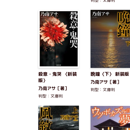
判型：文庫判
殺意・鬼哭 〈新装
晩鐘〈下〉 新装版
版〉
乃南アサ［著］
乃南アサ［著］
判型：文庫判
判型：文庫判