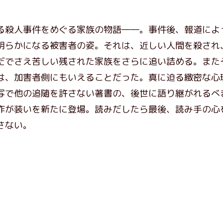
る殺人事件をめぐる家族の物語――。事件後、報道によ
明らかになる被害者の姿。それは、近しい人間を殺され
だでさえ苦しい残された家族をさらに追い詰める。また
は、加害者側にもいえることだった。真に迫る緻密な心
写で他の追随を許さない著書の、後世に語り継がれるべ
作が装いを新たに登場。読みだしたら最後、読み手の心
さない。