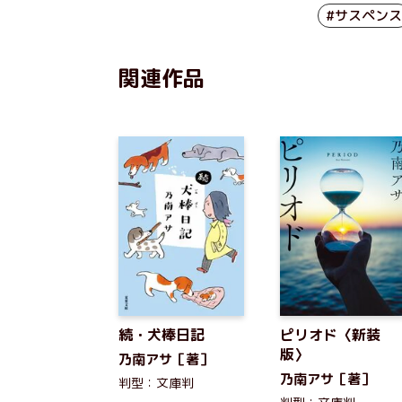
#サスペンス
関連作品
続・犬棒日記
ピリオド〈新装
版〉
乃南アサ［著］
乃南アサ［著］
判型：文庫判