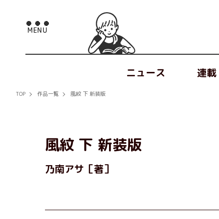
ニュース
連載
TOP
作品一覧
風紋 下 新装版
風紋 下 新装版
乃南アサ［著］