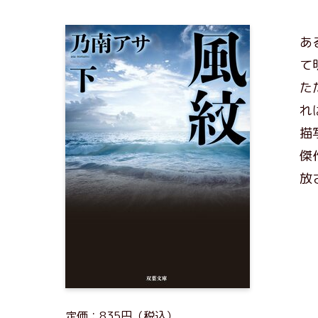
あ
て
た
れ
描
傑
放
定価：835円（税込）