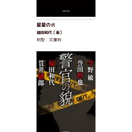
星星の火
福田和代［著］
判型：文庫判