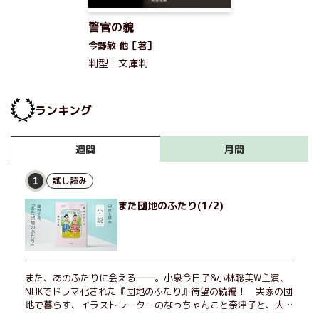
警官の貌
今野敏 他［著］
判型：文庫判
ランキング
月間
週間
試し読み
1
また団地のふたり(1/2)
また、あのふたりに会える――。小泉今日子&小林聡美W主演、
NHKでドラマ化された『団地のふたり』待望の続編！ 実家の団
地で暮らす、イラストレーターのなっちゃんこと奈津子と、大学
非常勤講師のノエチこと野枝。フリマアプリの売り上げでちょっ