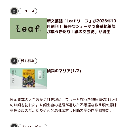
とした贅沢を楽しんだり、近所のおばちゃんの恋バナを聞いてあ
げたり、部屋でふたりだけの「台湾映画祭」を催したり。50代
ニュース
2
独身、幼なじみの変わらぬ友情とささやかな幸せの日々を描く。
新文芸誌「Leaf リーフ」が2026年10
月創刊！ 毎号ワンテーマで豪華執筆陣
が集う新たな「紙の文芸誌」が誕生
試し読み
3
傾斜のマリア(1/2)
米国資本の大手製薬会社を辞め、フリーとなった神原恵弥は九州
のＮ崎を訪れた。Ｎ崎出身の祖母が遺した不思議な数え唄の意味
を探るためだ。だがそんな恵弥に対しＮ崎大学の医学教授が、米
国の監視下に置かれている女性科学者への接触を求めてきた。出
島で見つかったある物質について博士の意見を聞きたいという。
恵弥は、まるで影のような存在の博士とまみえることはできるの
ブックレビュー
4