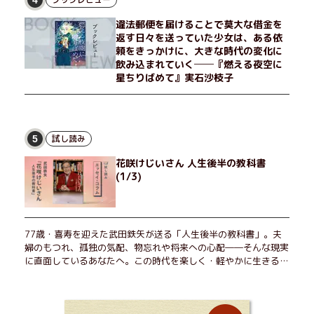
か？ そして、唄の歌詞「かたむくマリア」に込められた秘密と
違法郵便を届けることで莫大な借金を
は？ 謎めいたラストが鮮烈な余韻を残すシリーズ第四作！
返す日々を送っていた少女は、ある依
頼をきっかけに、大きな時代の変化に
飲み込まれていく──『燃える夜空に
星ちりばめて』実石沙枝子
試し読み
5
花咲けじいさん 人生後半の教科書
(1/3)
77歳・喜寿を迎えた武田鉄矢が送る「人生後半の教科書」。夫
婦のもつれ、孤独の気配、物忘れや将来への心配――そんな現実
に直面しているあなたへ。この時代を楽しく・軽やかに生きるヒ
ントを独自の切り口で綴る。長年の読書で得た知見や自身の経験
をもとに繰り出される持論は説得力満点。まだまだ人生これか
ら！ 読むだけで前向きになれる一冊。