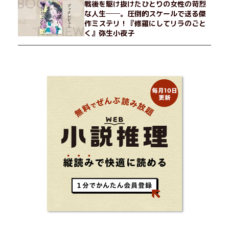
戦後を駆け抜けたひとりの女性の苛烈
な人生──。圧倒的スケールで送る傑
作ミステリ！『修羅にしてリラのごと
く』弥生小夜子