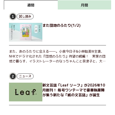
月間
週間
試し読み
1
また団地のふたり(1/2)
また、あのふたりに会える――。小泉今日子&小林聡美W主演、
NHKでドラマ化された『団地のふたり』待望の続編！ 実家の団
地で暮らす、イラストレーターのなっちゃんこと奈津子と、大学
非常勤講師のノエチこと野枝。フリマアプリの売り上げでちょっ
とした贅沢を楽しんだり、近所のおばちゃんの恋バナを聞いてあ
げたり、部屋でふたりだけの「台湾映画祭」を催したり。50代
ニュース
2
独身、幼なじみの変わらぬ友情とささやかな幸せの日々を描く。
新文芸誌「Leaf リーフ」が2026年10
月創刊！ 毎号ワンテーマで豪華執筆陣
が集う新たな「紙の文芸誌」が誕生