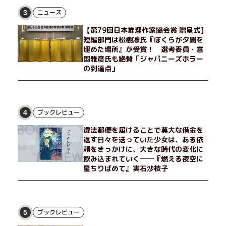
ニュース
3
【第79回日本推理作家協会賞 贈呈式】
短編部門は松樹凛氏『ぼくらが夕闇を
埋めた場所』が受賞！ 選考委員・喜
国雅彦氏も絶賛「ジャパニーズホラー
の到達点」
ブックレビュー
4
違法郵便を届けることで莫大な借金を
返す日々を送っていた少女は、ある依
頼をきっかけに、大きな時代の変化に
飲み込まれていく──『燃える夜空に
星ちりばめて』実石沙枝子
ブックレビュー
5