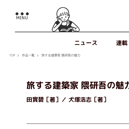
ニュース
連載
TOP
作品一覧
旅する建築家 隈研吾の魅力
旅する建築家 隈研吾の魅
田實碧［著］
犬塚浩志［著］