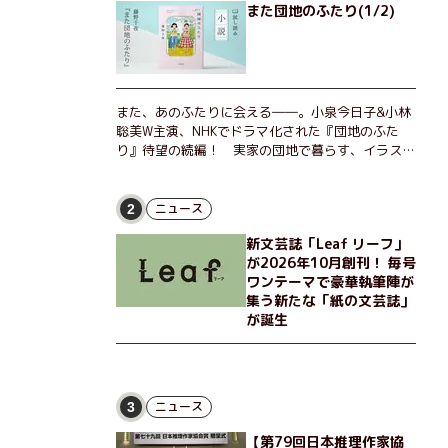
また団地のふたり(1/2)
また、あのふたりに会える――。小泉今日子&小林
聡美W主演、NHKでドラマ化された『団地のふた
り』待望の続編！ 実家の団地で暮らす、イラスト
レーターのなっちゃんこと奈津子と、大学非常勤講
師のノエチこと野枝。フリマアプリの売り上げでち
ょっとした贅沢を楽しんだり、近所のおばちゃんの
ニュース
2
恋バナを聞いてあげたり、部屋でふたりだけの「台
新文芸誌「Leaf リーフ」
湾映画祭」を催したり。50代独身、幼なじみの変
が2026年10月創刊！ 毎号
わらぬ友情とささやかな幸せの日々を描く。
ワンテーマで豪華執筆陣が
集う新たな「紙の文芸誌」
が誕生
ニュース
3
【第79回日本推理作家協