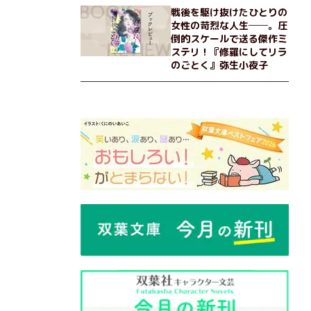
戦後を駆け抜けたひとりの
女性の苛烈な人生──。圧
倒的スケールで送る傑作ミ
ステリ！『修羅にしてリラ
のごとく』弥生小夜子