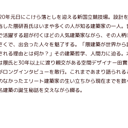
020年元日にこけら落としを迎える新国立競技場。設計
当した隈研吾氏はいまや多くの人が知る建築家の一人。
で活躍する超が付くほどの人気建築家ながら、その人柄
さくで、出会った人々を魅了する。「隈建築が世界から
される理由とは何か？」その建築哲学、人間力に迫る。
は隈氏と30年以上に渡り親交がある空間デザイナー田實
がロングインタビューを敢行。これまであまり語られる
のなかったエリート建築家の生い立ちから現在までを数
名建築の誕生秘話を交えながら綴る。