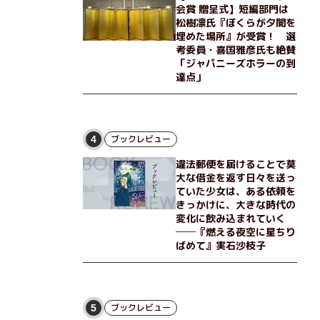
会賞 贈呈式】短編部門は
松樹凛氏『ぼくらが夕闇を
埋めた場所』が受賞！ 選
考委員・喜国雅彦氏も絶賛
「ジャパニーズホラーの到
達点」
ブックレビュー
4
違法郵便を届けることで莫
大な借金を返す日々を送っ
ていた少女は、ある依頼を
きっかけに、大きな時代の
変化に飲み込まれていく
──『燃える夜空に星ちり
ばめて』実石沙枝子
ブックレビュー
5