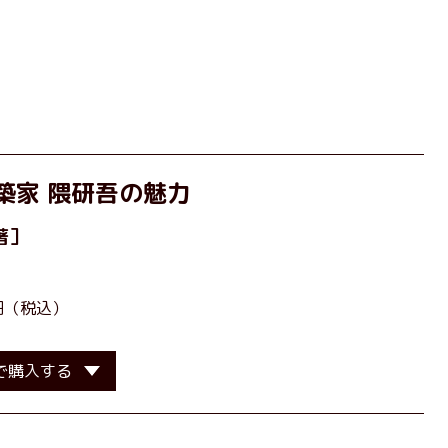
築家 隈研吾の魅力
著］
0円（税込）
で購入する