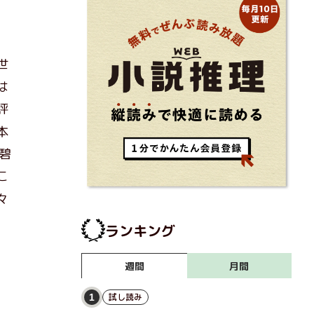
を
世
は
評
本
碧
こ
々
ランキング
月間
週間
試し読み
1