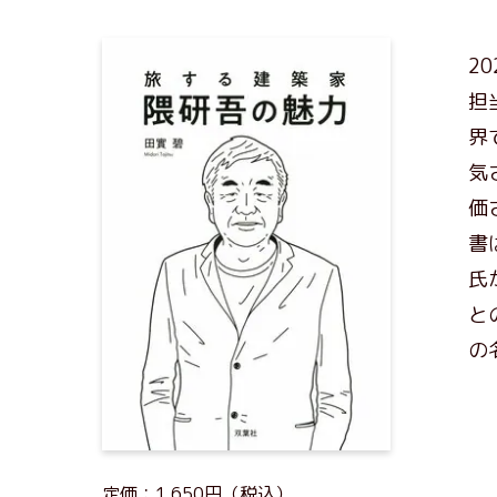
2
担
界
気
価
書
氏
と
の
定価：1,650円（税込）