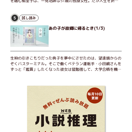
を嗜む愉里子は、一見地味な51歳の独身女性。だが人生を折り
返した今、「今日が一番若い」と日々を謳歌するように花摘みを
愉しんでいた。そんな愉里子の前に初めて、恋の終わりを怖れさ
せる男が現れた。茶の湯の粋人、70歳の万江島だ。だが彼に
試し読み
5
は、ある秘密があった……。自分の心と身体を偽らない女たちの
あの子が故郷に帰るとき(1/3)
姿と、その連帯を描く。赤裸々にして切実な、セクシュアリティ
をめぐる物語。
生粋の引きこもりだった典子を夢中にさせたのは、望遠鏡からの
ぞくバスターミナル。そこで働くベテラン運転手・小田嶋さんを
ずっと「鑑賞」したくなった彼女は猛勉強して、大学合格を機に
近くで暮らすことに──。初恋、就職、大切な人との別れ。「こ
んなはずじゃなかった」の先で毎日はちょっとずつ面白くな
る！ 地元が恋しくなったとき、どこか遠くへ逃げたいときは読
んで下さい。孤独を愛する人のお守りになる、くすっと、うるっ
と、心がゆるむ短編集。