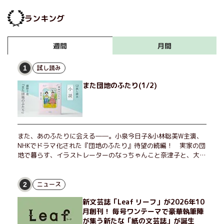
縄オバァ烈伝』
ランキング
月間
週間
試し読み
1
また団地のふたり(1/2)
また、あのふたりに会える――。小泉今日子&小林聡美W主演、
NHKでドラマ化された『団地のふたり』待望の続編！ 実家の団
地で暮らす、イラストレーターのなっちゃんこと奈津子と、大学
非常勤講師のノエチこと野枝。フリマアプリの売り上げでちょっ
とした贅沢を楽しんだり、近所のおばちゃんの恋バナを聞いてあ
げたり、部屋でふたりだけの「台湾映画祭」を催したり。50代
ニュース
2
独身、幼なじみの変わらぬ友情とささやかな幸せの日々を描く。
新文芸誌「Leaf リーフ」が2026年10
月創刊！ 毎号ワンテーマで豪華執筆陣
が集う新たな「紙の文芸誌」が誕生