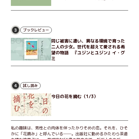
ブックレビュー
3
同じ被害に遭い、異なる環境で育った
二人の少女。世代を超えて愛される希
望の物語 『ユジンとユジン』イ・グ
ミ
試し読み
4
今日の花を摘む（1/3）
私の趣味は、男性との肉体を伴ったかりそめの恋。それを、ひそ
かに「花摘み」と呼んでいる──。出版社に勤めるかたわら茶道