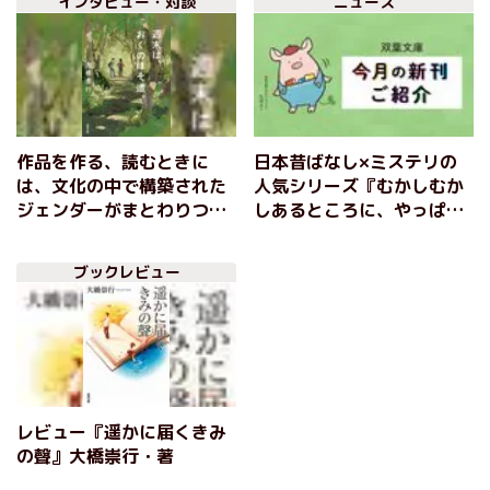
インタビュー・対談
ニュース
メ 『週末は、おくのほそ
『週末は、おくのほそ
道。』大橋崇行
道。』大橋崇行氏インタビ
ュー（後編）
作品を作る、読むときに
日本昔ばなし×ミステリの
は、文化の中で構築された
人気シリーズ『むかしむか
ジェンダーがまとわりつい
しあるところに、やっぱり
てくる。その男女のジェン
死体がありました。』がつ
ダーの断層に向き合い続け
いに文庫化！ 他、本屋大
ブックレビュー
た一冊──古典の聖地巡礼
賞ノミネート作家や小説推
をする女ふたり旅を描く
理新人賞作家、Netflix『全
『週末は、おくのほそ
裸監督』の脚本家など、多
道。』大橋崇行氏インタビ
彩な双葉文庫11月の新刊を
ュー（前編）
ご紹介！
レビュー『遥かに届くきみ
の聲』大橋崇行・著