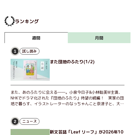
ランキング
月間
週間
試し読み
1
また団地のふたり(1/2)
また、あのふたりに会える――。小泉今日子&小林聡美W主演、
NHKでドラマ化された『団地のふたり』待望の続編！ 実家の団
地で暮らす、イラストレーターのなっちゃんこと奈津子と、大学
非常勤講師のノエチこと野枝。フリマアプリの売り上げでちょっ
とした贅沢を楽しんだり、近所のおばちゃんの恋バナを聞いてあ
げたり、部屋でふたりだけの「台湾映画祭」を催したり。50代
ニュース
2
独身、幼なじみの変わらぬ友情とささやかな幸せの日々を描く。
新文芸誌「Leaf リーフ」が2026年10