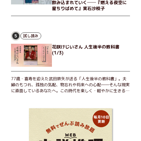
飲み込まれていく──『燃える夜空に
星ちりばめて』実石沙枝子
試し読み
5
花咲けじいさん 人生後半の教科書
(1/3)
77歳・喜寿を迎えた武田鉄矢が送る「人生後半の教科書」。夫
婦のもつれ、孤独の気配、物忘れや将来への心配――そんな現実
に直面しているあなたへ。この時代を楽しく・軽やかに生きるヒ
ントを独自の切り口で綴る。長年の読書で得た知見や自身の経験
をもとに繰り出される持論は説得力満点。まだまだ人生これか
ら！ 読むだけで前向きになれる一冊。