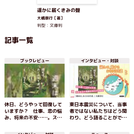
遥かに届くきみの聲
大橋崇行［著］
判型：文庫判
記事一覧
ブックレビュー
インタビュー・対談
休日、どうやって回復して
東日本震災について、当事
いますか？ 仕事、恋の悩
者ではない私たちはどう関
み、将来の不安……。スト
わり、どう語ることができ
レスフルな平日を乗り切
るのか──古典の聖地巡礼
る、週末チャージ旅のスス
をする女ふたり旅を描く