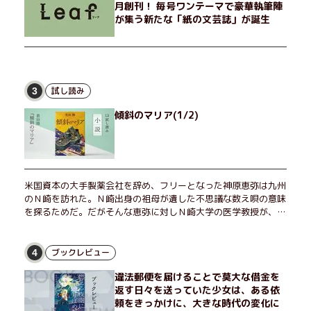
月創刊！ 毎号ワンテーマで豪華執筆陣
が集う新たな「紙の文芸誌」が誕生
試し読み
3
傾斜のマリア(1/2)
米国資本の大手製薬会社を辞め、フリーとなった神原恵弥は九州
のＮ崎を訪れた。Ｎ崎出身の祖母が遺した不思議な数え唄の意味
を探るためだ。だがそんな恵弥に対しＮ崎大学の医学教授が、米
国の監視下に置かれている女性科学者への接触を求めてきた。出
島で見つかったある物質について博士の意見を聞きたいという。
恵弥は、まるで影のような存在の博士とまみえることはできるの
ブックレビュー
4
か？ そして、唄の歌詞「かたむくマリア」に込められた秘密と
違法郵便を届けることで莫大な借金を
は？ 謎めいたラストが鮮烈な余韻を残すシリーズ第四作！
返す日々を送っていた少女は、ある依
頼をきっかけに、大きな時代の変化に