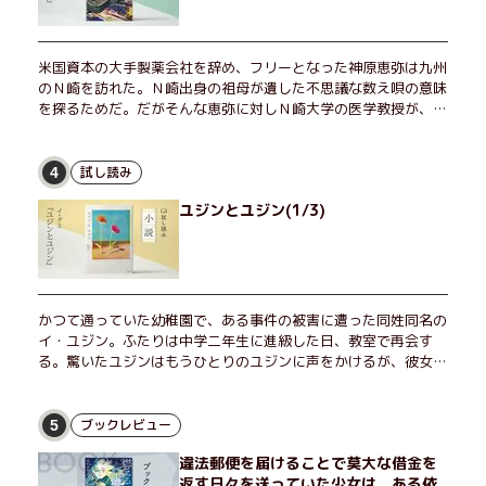
米国資本の大手製薬会社を辞め、フリーとなった神原恵弥は九州
のＮ崎を訪れた。Ｎ崎出身の祖母が遺した不思議な数え唄の意味
を探るためだ。だがそんな恵弥に対しＮ崎大学の医学教授が、米
国の監視下に置かれている女性科学者への接触を求めてきた。出
島で見つかったある物質について博士の意見を聞きたいという。
恵弥は、まるで影のような存在の博士とまみえることはできるの
試し読み
4
か？ そして、唄の歌詞「かたむくマリア」に込められた秘密と
ユジンとユジン(1/3)
は？ 謎めいたラストが鮮烈な余韻を残すシリーズ第四作！
かつて通っていた幼稚園で、ある事件の被害に遭った同姓同名の
イ・ユジン。ふたりは中学二年生に進級した日、教室で再会す
る。驚いたユジンはもうひとりのユジンに声をかけるが、彼女は
「人違いだ」と言い張り、さらにあの頃の記憶をすべて喪ってい
て……。韓国で世代を超えて愛され続け、35万部を突破したベス
トセラー小説の邦訳版。
ブックレビュー
5
違法郵便を届けることで莫大な借金を
返す日々を送っていた少女は、ある依