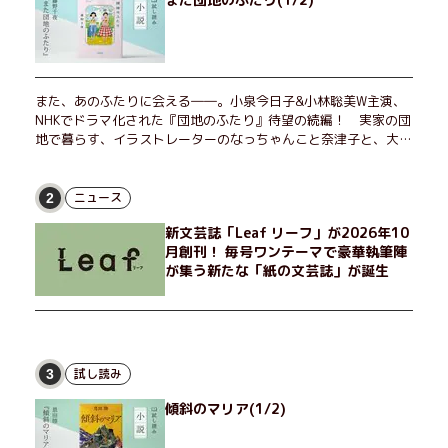
また、あのふたりに会える――。小泉今日子&小林聡美W主演、
NHKでドラマ化された『団地のふたり』待望の続編！ 実家の団
地で暮らす、イラストレーターのなっちゃんこと奈津子と、大学
非常勤講師のノエチこと野枝。フリマアプリの売り上げでちょっ
とした贅沢を楽しんだり、近所のおばちゃんの恋バナを聞いてあ
げたり、部屋でふたりだけの「台湾映画祭」を催したり。50代
ニュース
2
独身、幼なじみの変わらぬ友情とささやかな幸せの日々を描く。
新文芸誌「Leaf リーフ」が2026年10
月創刊！ 毎号ワンテーマで豪華執筆陣
が集う新たな「紙の文芸誌」が誕生
試し読み
3
傾斜のマリア(1/2)