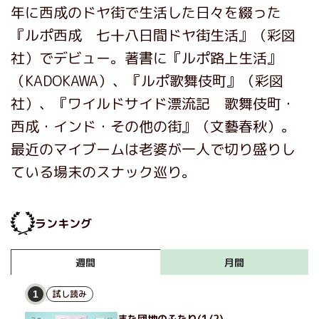
年に西成のドヤ街で生活した日々を綴った
『ルポ西成 七十八日間ドヤ街生活』（彩図
社）でデビュー。著書に『ルポ路上生活』
（KADOKAWA）、『ルポ歌舞伎町』（彩図
社）、『ワイルドサイド漂流記 歌舞伎町・
西成・インド・その他の街』（文藝春秋）。
最近のマイブームは老婆が一人で切り盛りし
ている場末のスナック巡り。
ランキング
月間
週間
試し読み
1
また団地のふたり(1/2)