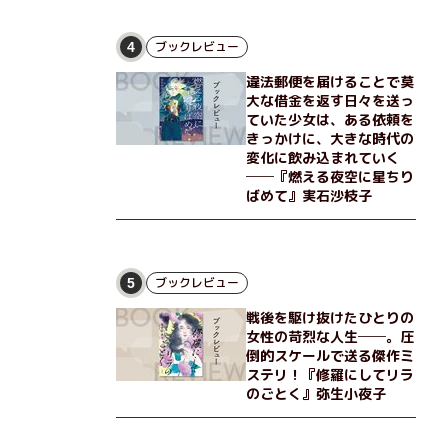
ブックレビュー
4
違法郵便を届けることで莫
大な借金を返す日々を送っ
ていた少女は、ある依頼を
きっかけに、大きな時代の
変化に飲み込まれていく
──『燃える夜空に星ちり
ばめて』実石沙枝子
ブックレビュー
5
戦後を駆け抜けたひとりの
女性の苛烈な人生──。圧
倒的スケールで送る傑作ミ
ステリ！『修羅にしてリラ
のごとく』弥生小夜子