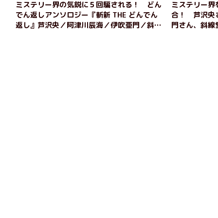
ミステリー界の気鋭に５回騙される！ どん
ミステリー界
でん返しアンソロジー『斬新 THE どんでん
合！ 芦沢央
返し』芦沢央／阿津川辰海／伊吹亜門／斜線
門さん、斜線
堂有紀／白井智之
る、全て新作の