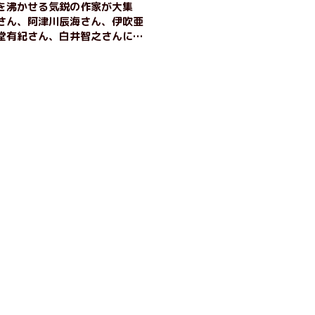
を沸かせる気鋭の作家が大集
さん、阿津川辰海さん、伊吹亜
堂有紀さん、白井智之さんによ
『斬新 THE どんでん返し』