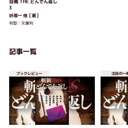
自薦 THE どんでん返し
3
折原一 他［著］
判型：文庫判
記事一覧
ブックレビュー
注目の一