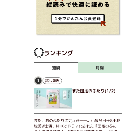
ランキング
月間
週間
試し読み
1
また団地のふたり(1/2)
また、あのふたりに会える――。小泉今日子&小林
聡美W主演、NHKでドラマ化された『団地のふた