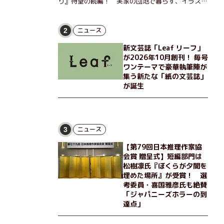
り』待望の続編！ 実家の団地で暮らす、イラスト
レーターのなっちゃんこと奈津子と、大学非常勤講
師のノエチこと野枝。フリマアプリの売り上げでち
ょっとした贅沢を楽しんだり、近所のおばちゃんの
ニュース
2
恋バナを聞いてあげたり、部屋でふたりだけの「台
新文芸誌「Leaf リーフ」
湾映画祭」を催したり。50代独身、幼なじみの変
が2026年10月創刊！ 毎号
わらぬ友情とささやかな幸せの日々を描く。
ワンテーマで豪華執筆陣が
集う新たな「紙の文芸誌」
が誕生
ニュース
3
【第79回日本推理作家協
会賞 贈呈式】短編部門は
松樹凛氏『ぼくらが夕闇を
埋めた場所』が受賞！ 選
考委員・喜国雅彦氏も絶賛
「ジャパニーズホラーの到
達点」