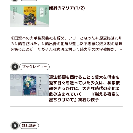
傾斜のマリア(1/2)
米国資本の大手製薬会社を辞め、フリーとなった神原恵弥は九州
のＮ崎を訪れた。Ｎ崎出身の祖母が遺した不思議な数え唄の意味
を探るためだ。だがそんな恵弥に対しＮ崎大学の医学教授が、米
国の監視下に置かれている女性科学者への接触を求めてきた。出
島で見つかったある物質について博士の意見を聞きたいという。
恵弥は、まるで影のような存在の博士とまみえることはできるの
ブックレビュー
4
か？ そして、唄の歌詞「かたむくマリア」に込められた秘密と
違法郵便を届けることで莫大な借金を
は？ 謎めいたラストが鮮烈な余韻を残すシリーズ第四作！
返す日々を送っていた少女は、ある依
頼をきっかけに、大きな時代の変化に
飲み込まれていく──『燃える夜空に
星ちりばめて』実石沙枝子
試し読み
5