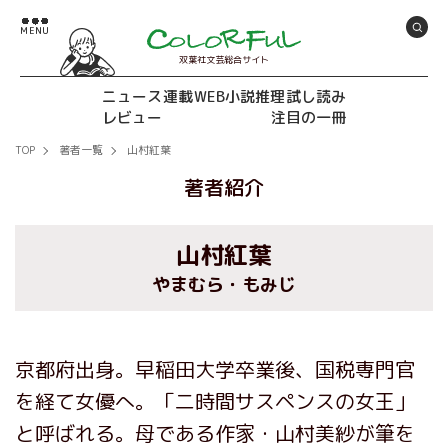
双葉社文芸総合サイト
ニュース
連載
WEB小説推理
試し読み
レビュー
注目の一冊
TOP
著者一覧
山村紅葉
著者紹介
山村紅葉
やまむら・もみじ
京都府出身。早稲田大学卒業後、国税専門官
を経て女優へ。「二時間サスペンスの女王」
と呼ばれる。母である作家・山村美紗が筆を