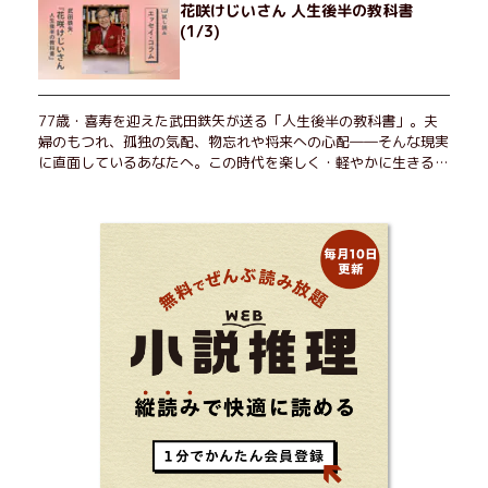
花咲けじいさん 人生後半の教科書
(1/3)
77歳・喜寿を迎えた武田鉄矢が送る「人生後半の教科書」。夫
婦のもつれ、孤独の気配、物忘れや将来への心配――そんな現実
に直面しているあなたへ。この時代を楽しく・軽やかに生きるヒ
ントを独自の切り口で綴る。長年の読書で得た知見や自身の経験
をもとに繰り出される持論は説得力満点。まだまだ人生これか
ら！ 読むだけで前向きになれる一冊。