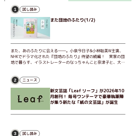
試し読み
1
また団地のふたり(1/2)
また、あのふたりに会える――。小泉今日子&小林聡美W主演、
NHKでドラマ化された『団地のふたり』待望の続編！ 実家の団
地で暮らす、イラストレーターのなっちゃんこと奈津子と、大学
非常勤講師のノエチこと野枝。フリマアプリの売り上げでちょっ
とした贅沢を楽しんだり、近所のおばちゃんの恋バナを聞いてあ
げたり、部屋でふたりだけの「台湾映画祭」を催したり。50代
ニュース
2
独身、幼なじみの変わらぬ友情とささやかな幸せの日々を描く。
新文芸誌「Leaf リーフ」が2026年10
月創刊！ 毎号ワンテーマで豪華執筆陣
が集う新たな「紙の文芸誌」が誕生
試し読み
3