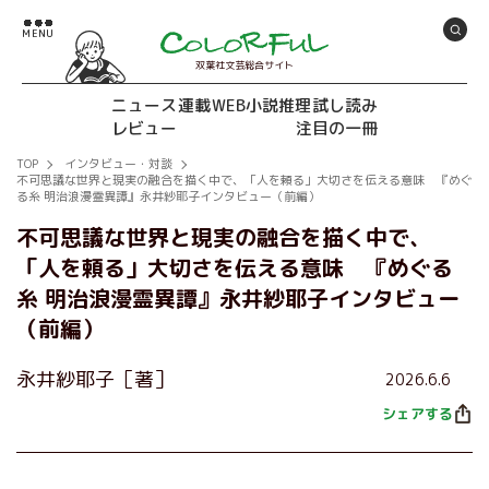
双葉社文芸総合サイト
ニュース
連載
WEB小説推理
試し読み
レビュー
注目の一冊
TOP
インタビュー・対談
不可思議な世界と現実の融合を描く中で、「人を頼る」大切さを伝える意味 『めぐ
る糸 明治浪漫霊異譚』永井紗耶子インタビュー（前編）
不可思議な世界と現実の融合を描く中で、
「人を頼る」大切さを伝える意味 『めぐる
糸 明治浪漫霊異譚』永井紗耶子インタビュー
（前編）
永井紗耶子［著］
2026.6.6
シェアする