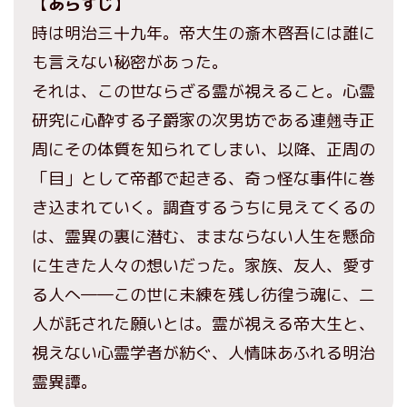
【
あらすじ
】
時は明治三十九年。帝大生の斎木啓吾には誰に
も言えない秘密があった。
それは、この世ならざる霊が視えること。心霊
研究に心酔する子爵家の次男坊である連翹寺正
周にその体質を知られてしまい、以降、正周の
「目」として帝都で起きる、奇っ怪な事件に巻
き込まれていく。調査するうちに見えてくるの
は、霊異の裏に潜む、ままならない人生を懸命
に生きた人々の想いだった。家族、友人、愛す
る人へ――この世に未練を残し彷徨う魂に、二
人が託された願いとは。霊が視える帝大生と、
視えない心霊学者が紡ぐ、人情味あふれる明治
霊異譚。