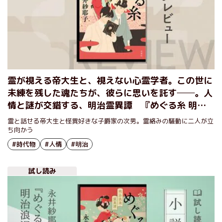
霊が視える帝大生と、視えない心霊学者。この世に
未練を残した魂たちが、彼らに思いを託す──。人
情と謎が交錯する、明治霊異譚 『めぐる糸 明治
浪漫霊異譚』永井紗耶子
霊と話せる帝大生と怪異好きな子爵家の次男。霊絡みの騒動に二人が立
ち向かう
#時代物
#人情
#明治
試し読み