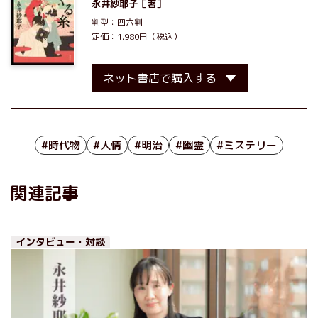
永井紗耶子
［著］
判型：四六判
定価：1,980円（税込）
ネット書店で購入する
#時代物
#人情
#明治
#幽霊
#ミステリー
関連記事
インタビュー・対談