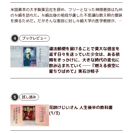
米国資本の大手製薬会社を辞め、フリーとなった神原恵弥は九州
のＮ崎を訪れた。Ｎ崎出身の祖母が遺した不思議な数え唄の意味
を探るためだ。だがそんな恵弥に対しＮ崎大学の医学教授が、米
国の監視下に置かれている女性科学者への接触を求めてきた。出
島で見つかったある物質について博士の意見を聞きたいという。
恵弥は、まるで影のような存在の博士とまみえることはできるの
ブックレビュー
4
か？ そして、唄の歌詞「かたむくマリア」に込められた秘密と
違法郵便を届けることで莫大な借金を
は？ 謎めいたラストが鮮烈な余韻を残すシリーズ第四作！
返す日々を送っていた少女は、ある依
頼をきっかけに、大きな時代の変化に
飲み込まれていく──『燃える夜空に
星ちりばめて』実石沙枝子
試し読み
5
花咲けじいさん 人生後半の教科書
(1/3)