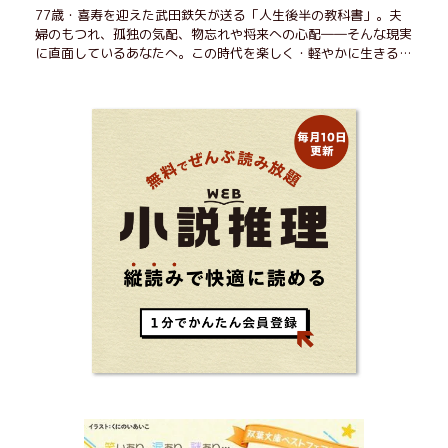
77歳・喜寿を迎えた武田鉄矢が送る「人生後半の教科書」。夫
婦のもつれ、孤独の気配、物忘れや将来への心配――そんな現実
に直面しているあなたへ。この時代を楽しく・軽やかに生きるヒ
ントを独自の切り口で綴る。長年の読書で得た知見や自身の経験
をもとに繰り出される持論は説得力満点。まだまだ人生これか
ら！ 読むだけで前向きになれる一冊。