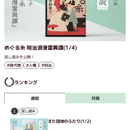
めぐる糸 明治浪漫霊異譚(1/4)
試し読みを公開！
#時代物
#人情
#明治
ランキング
月間
週間
試し読み
1
また団地のふたり(1/2)