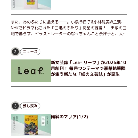
また、あのふたりに会える――。小泉今日子&小林聡美W主演、
NHKでドラマ化された『団地のふたり』待望の続編！ 実家の団
地で暮らす、イラストレーターのなっちゃんこと奈津子と、大学
非常勤講師のノエチこと野枝。フリマアプリの売り上げでちょっ
とした贅沢を楽しんだり、近所のおばちゃんの恋バナを聞いてあ
げたり、部屋でふたりだけの「台湾映画祭」を催したり。50代
ニュース
2
独身、幼なじみの変わらぬ友情とささやかな幸せの日々を描く。
新文芸誌「Leaf リーフ」が2026年10
月創刊！ 毎号ワンテーマで豪華執筆陣
が集う新たな「紙の文芸誌」が誕生
試し読み
3
傾斜のマリア(1/2)