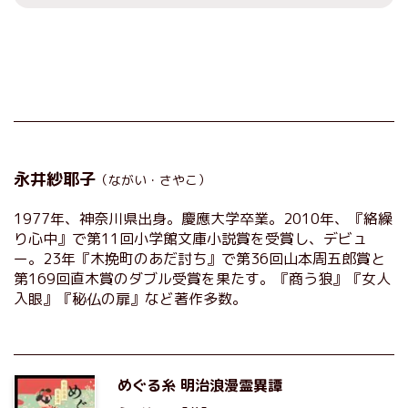
永井紗耶子
（ながい・さやこ）
1977年、神奈川県出身。慶應大学卒業。2010年、『絡繰
り心中』で第11回小学館文庫小説賞を受賞し、デビュ
ー。23年『木挽町のあだ討ち』で第36回山本周五郎賞と
第169回直木賞のダブル受賞を果たす。『商う狼』『女人
入眼』『秘仏の扉』など著作多数。
めぐる糸 明治浪漫霊異譚