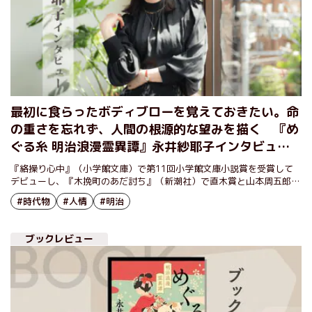
最初に食らったボディブローを覚えておきたい。命
の重さを忘れず、人間の根源的な望みを描く 『め
ぐる糸 明治浪漫霊異譚』永井紗耶子インタビュー
（後編）
『絡操り心中』（小学館文庫）で第11回小学館文庫小説賞を受賞して
デビューし、『木挽町のあだ討ち』（新潮社）で直木賞と山本周五郎賞
をダブル受賞した永井紗耶子さん。今最も注目を集める著者がこのたび
#時代物
#人情
#明治
新たに挑むのは、明治時代を舞台に繰り広げられる霊異譚『めぐる糸
明治浪漫霊異譚』だ。
ブックレビュー