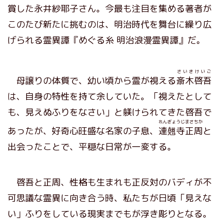
賞した永井紗耶子さん。今最も注目を集める著者が
このたび新たに挑むのは、明治時代を舞台に繰り広
げられる霊異譚『めぐる糸 明治浪漫霊異譚』だ。
さいきけいご
母譲りの体質で、幼い頃から霊が視える
斎木啓吾
は、自身の特性を持て余していた。「視えたとして
も、見えぬふりをなさい」と躾けられてきた啓吾で
れんぎょうじまさちか
あったが、好奇心旺盛な名家の子息、
連翹寺正周
と
出会ったことで、平穏な日常が一変する。
啓吾と正周、性格も生まれも正反対のバディが不
可思議な霊異に向き合う時、私たちが日頃「見えな
い」ふりをしている現実までもが浮き彫りとなる。