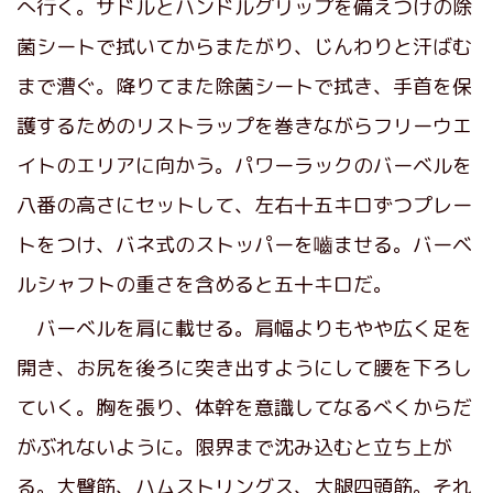
へ行く。サドルとハンドルグリップを備えつけの除
菌シートで拭いてからまたがり、じんわりと汗ばむ
まで漕ぐ。降りてまた除菌シートで拭き、手首を保
護するためのリストラップを巻きながらフリーウエ
イトのエリアに向かう。パワーラックのバーベルを
八番の高さにセットして、左右十五キロずつプレー
トをつけ、バネ式のストッパーを嚙ませる。バーベ
ルシャフトの重さを含めると五十キロだ。
バーベルを肩に載せる。肩幅よりもやや広く足を
開き、お尻を後ろに突き出すようにして腰を下ろし
ていく。胸を張り、体幹を意識してなるべくからだ
がぶれないように。限界まで沈み込むと立ち上が
る。大臀筋、ハムストリングス、大腿四頭筋。それ