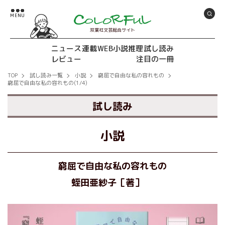
双葉社文芸総合サイト
ニュース
連載
WEB小説推理
試し読み
レビュー
注目の一冊
TOP
試し読み一覧
小説
窮屈で自由な私の容れもの
窮屈で自由な私の容れもの(1/4)
試し読み
小説
窮屈で自由な私の容れもの
蛭田亜紗子［著］