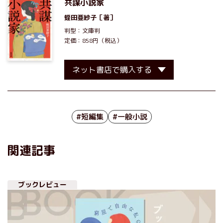
共謀小説家
蛭田亜紗子
［著］
判型：文庫判
定価：858円（税込）
ネット書店で購入する
#短編集
#一般小説
関連記事
ブックレビュー