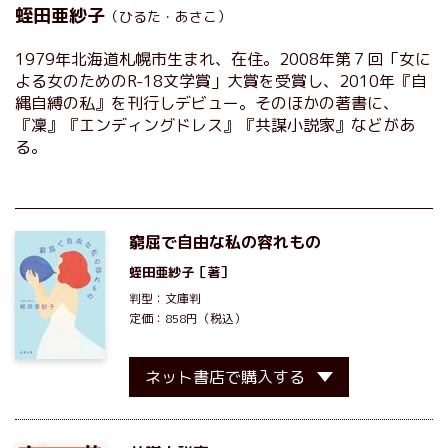
蛭田亜紗子
（ひるた・あさこ）
1979年北海道札幌市生まれ、在住。2008年第７回「女に
よる女のためのR-18文学賞」大賞を受賞し、2010年『自
縄自縛の私』を刊行しデビュー。そのほかの著書に、
『凜』『エンディングドレス』『共謀小説家』などがあ
る。
窮屈で自由な私の容れもの
蛭田亜紗子
［著］
判型：文庫判
定価：858円（税込）
ネット書店で購入する