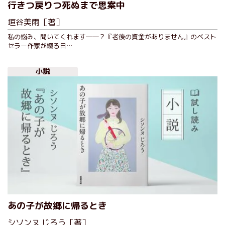
行きつ戻りつ死ぬまで思案中
垣谷美雨［著］
私の悩み、聞いてくれます――？『老後の資金がありません』のベスト
セラー作家が綴る日…
小説
あの子が故郷に帰るとき
シソンヌ じろう［著］