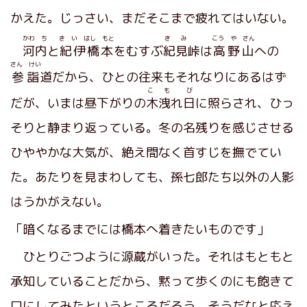
かえた。じっさい、まだそこまで疲れてはいない。
かわ ち
き い はし もと
き み
こう や さん
河内
と
紀伊橋本
をむすぶ
紀見
峠は
高野山
への
さん けい
参詣
道だから、ひとの往来もそれなりにあるはず
こ も
び
だが、いまは昼下がりの
木洩
れ
日
に照らされ、ひっ
そりと静まり返っている。冬の名残りを感じさせる
ひややかな大気が、絶え間なく首すじを撫でてい
た。あたりを見まわしても、孫七郎たち以外の人影
はうかがえない。
「暗くなるまでには橋本へ着きたいものです」
ひとりごつように源蔵がいった。それはもともと
承知していることだから、黙って歩くのにも飽きて
口にしてみたというところだろう。そうだなと応え