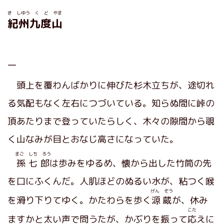
き しゆう く ど やま
紀州九度山
一
頭上を覆わんばかりに伸びた杉木立ちが、途切れ
る気配もなく左右につづいている。知らぬ間に峠の
頂あたりまで登っていたらしく、木々の隙間から覗
く山なみが目とおなじ高さになっていた。
まご しち ろう
孫七郎
は歩みをゆるめ、懐から出した竹筒の先
を口にふくんだ。人肌ほどのぬるい水が、粘つく喉
げん ぞう
を滑り下りてゆく。かたわらを歩く
源蔵
が、休み
こた
ますかと太い声で問うたが、かぶりを振って
応
えに