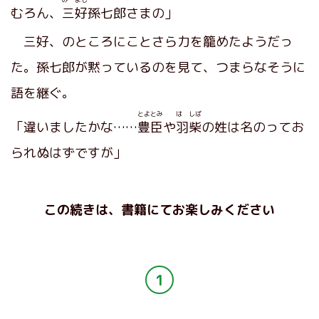
むろん、
三好
孫七郎さまの」
三好、のところにことさら力を籠めたようだっ
た。孫七郎が黙っているのを見て、つまらなそうに
語を継ぐ。
とよとみ
は しば
「違いましたかな……
豊臣
や
羽柴
の姓は名のってお
られぬはずですが」
この続きは、書籍にてお楽しみください
1