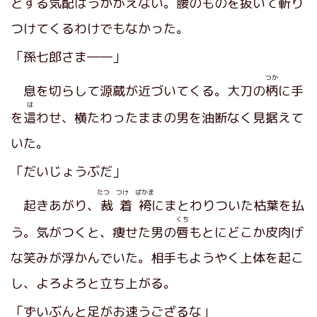
とする気配はうかがえない。腰のものを抜いて斬り
つけてくるわけでもなかった。
「孫七郎さま――」
つか
息を切らして源蔵が近づいてくる。大刀の
柄
に手
は
を
這
わせ、横たわったままの男を油断なく見据えて
いた。
「だいじょうぶだ」
たつ つけ ばかま
起きあがり、
裁着袴
にまとわりついた枯葉を払
くち
う。気がつくと、痩せた男の
唇
もとにどこか皮肉げ
な笑みが浮かんでいた。相手もようやく上体を起こ
し、よろよろと立ち上がる。
「ずいぶんと足がお速うござるな」