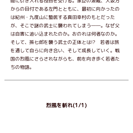
間に引き入れる役目を受ける。家臣の源蔵、大坂方
からの目付である左門とともに、最初に向かったの
は紀州・九度山に蟄居する真田幸村のもとだった
が、そこで謎の武士に襲われてしまう――。なぜ父
は自害に追い込まれたのか。おのれは何者なのか。
そして、孫七郎を襲う武士の正体とは!? 若者は旅
を通して自らに向き合い、そして成長していく。戦
国の烈風にさらされながらも、前を向き歩く若者た
ちの物語。
烈風を斬れ(1/1)