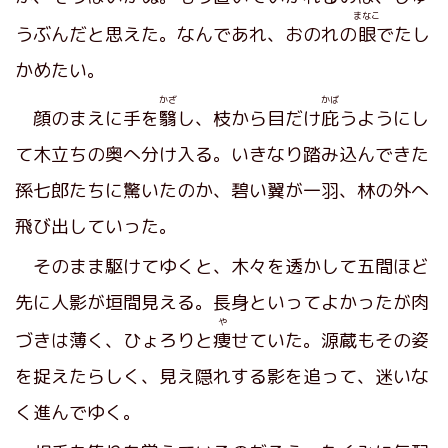
まなこ
うぶんだと思えた。なんであれ、おのれの
眼
でたし
かめたい。
かざ
かば
顔のまえに手を
翳
し、枝から目だけ
庇
うようにし
て木立ちの奥へ分け入る。いきなり踏み込んできた
孫七郎たちに驚いたのか、碧い翼が一羽、林の外へ
飛び出していった。
そのまま駆けてゆくと、木々を透かして五間ほど
先に人影が垣間見える。長身といってよかったが肉
や
づきは薄く、ひょろりと
痩
せていた。源蔵もその姿
を捉えたらしく、見え隠れする影を追って、迷いな
く進んでゆく。