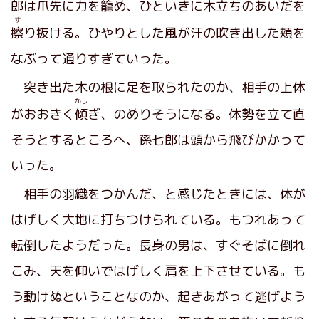
郎は爪先に力を籠め、ひといきに木立ちのあいだを
す
擦
り抜ける。ひやりとした風が汗の吹き出した頬を
なぶって通りすぎていった。
突き出た木の根に足を取られたのか、相手の上体
かし
がおおきく
傾
ぎ、のめりそうになる。体勢を立て直
そうとするところへ、孫七郎は頭から飛びかかって
いった。
相手の羽織をつかんだ、と感じたときには、体が
はげしく大地に打ちつけられている。もつれあって
転倒したようだった。長身の男は、すぐそばに倒れ
こみ、天を仰いではげしく肩を上下させている。も
う動けぬということなのか、起きあがって逃げよう