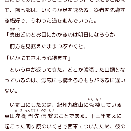
て、孫七郎は、いくらか足を速める。従者を先導す
る格好で、うねった道を進んでいった。
さな だ
「
真田
どのとお目にかかるのは明日になろうか」
前方を見据えたままつぶやくと、
「いかにもさよう心得ます」
という声が返ってきた。どこか強張った口調とな
っているのは、源蔵にも構える心もちがあるに違い
ない。
いん せい
いま口にしたのは、紀州九度山に
隠棲
している
さ え もんの
すけ のぶ しげ
真田
左衛門
佐信繁
のことである。十三年まえに
起こった関ヶ原のいくさで西軍についたため、彼の