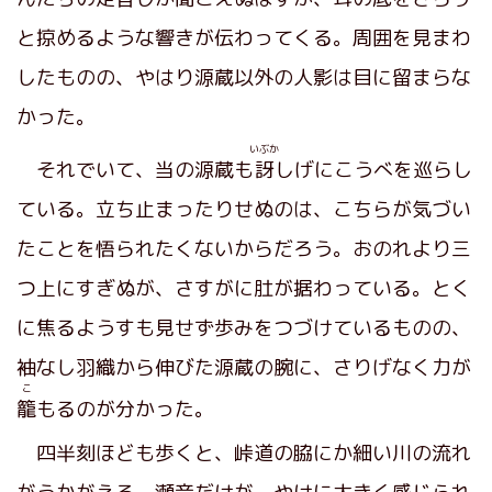
と掠めるような響きが伝わってくる。周囲を見まわ
したものの、やはり源蔵以外の人影は目に留まらな
かった。
いぶか
それでいて、当の源蔵も
訝
しげにこうべを巡らし
ている。立ち止まったりせぬのは、こちらが気づい
たことを悟られたくないからだろう。おのれより三
つ上にすぎぬが、さすがに肚が据わっている。とく
に焦るようすも見せず歩みをつづけているものの、
袖なし羽織から伸びた源蔵の腕に、さりげなく力が
こ
籠
もるのが分かった。
四半刻ほども歩くと、峠道の脇にか細い川の流れ