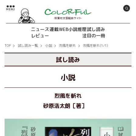
双葉社文芸総合サイト
ニュース
連載
WEB小説推理
試し読み
レビュー
注目の一冊
TOP
試し読み一覧
小説
烈風を斬れ
烈風を斬れ(1/1)
試し読み
小説
烈風を斬れ
砂原浩太朗［著］