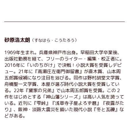
砂原浩太朗
（すなはら・こうたろう）
1969年生まれ。兵庫県神戸市出身。早稲田大学卒業後、
出版社勤務を経て、フリーのライター・編集・校正者に。
2016年に「いのちがけ」で決戦！小説大賞を受賞しデビ
ュー。21年に『高瀬庄左衛門御留書』が直木賞、山本周
五郎賞候補になり注目を浴びる。同作は野村胡堂文学賞、
舟橋聖一文学賞、本屋が選ぶ時代小説大賞を受賞してい
る。22年『黛家の兄弟』で山本周五郎賞を受賞。この２
作をはじめとする「神山藩シリーズ」は高い人気を誇って
いる。近刊に『雫峠』『浅草寺子屋よろず暦』『夜露がた
り』、阪神・淡路大震災を描いた現代小説『冬と瓦礫』な
どがある。