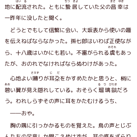
はい る
ちつ きよ
まさ ゆき
地に
配流
された。ともに
蟄居
していた父の
昌幸
は
一昨年に没したと聞く。
どうとでもして信繁に会い、大坂表から使いの趣
を伝えねばならなかった。孫七郎はいわば正使なが
おそれ
ら、十八歳はいかにも若い。不審がられる
虞
もあっ
たが、おのれでなければならぬわけがあった。
さえず
じ だ
心地よい
囀
りが
耳朶
をかすめたかと思うと、梢に
あお
る り びたき
碧
い翼が見え隠れしている。おそらく
瑠璃鶲
だろ
う。われしらずその声に耳をかたむけるうち、
――おや。
胸の隅に引っかかるものを覚えた。鳥の声とじぶ
んたちの足音しか聞こえぬはずが、耳の底をざらり