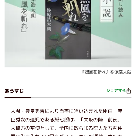
『烈風を斬れ』砂原浩太朗
あらすじ
シェアする
太閤・豊臣秀吉により自害に追い込まれた関白・豊
臣秀次の遺児である孫七郎は、「大坂の陣」前夜、
大坂方の密使として、全国に散らばる牢人たちを仲