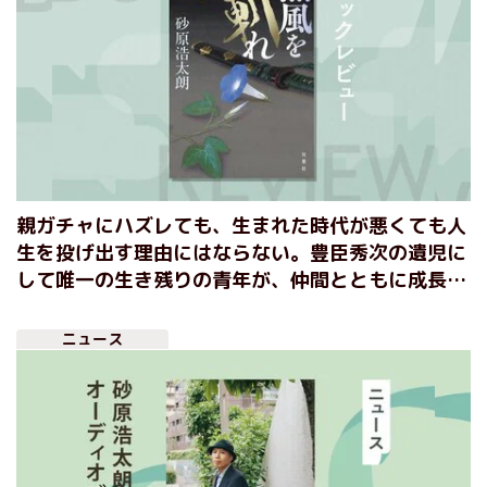
親ガチャにハズレても、生まれた時代が悪くても人
生を投げ出す理由にはならない。豊臣秀次の遺児に
して唯一の生き残りの青年が、仲間とともに成長す
る姿を描いた戦国ロマン 『烈風を斬れ』砂原浩太
朗
ニュース