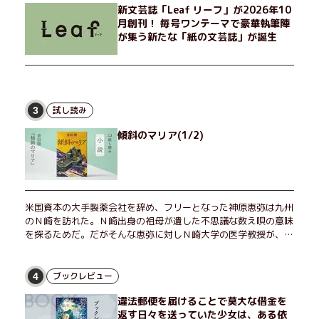
新文芸誌「Leaf リーフ」が2026年10
月創刊！ 毎号ワンテーマで豪華執筆陣
が集う新たな「紙の文芸誌」が誕生
試し読み
3
傾斜のマリア(1/2)
米国資本の大手製薬会社を辞め、フリーとなった神原恵弥は九州
のＮ崎を訪れた。Ｎ崎出身の祖母が遺した不思議な数え唄の意味
を探るためだ。だがそんな恵弥に対しＮ崎大学の医学教授が、米
国の監視下に置かれている女性科学者への接触を求めてきた。出
島で見つかったある物質について博士の意見を聞きたいという。
恵弥は、まるで影のような存在の博士とまみえることはできるの
ブックレビュー
4
か？ そして、唄の歌詞「かたむくマリア」に込められた秘密と
違法郵便を届けることで莫大な借金を
は？ 謎めいたラストが鮮烈な余韻を残すシリーズ第四作！
返す日々を送っていた少女は、ある依