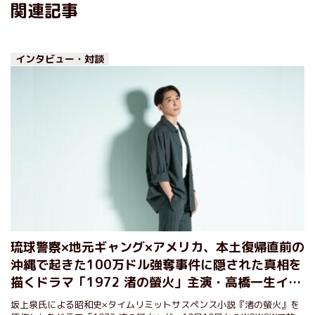
関連記事
インタビュー・対談
琉球警察×地元ギャング×アメリカ、本土復帰直前の
沖縄で起きた100万ドル強奪事件に隠された真相を
描くドラマ「1972 渚の螢火」主演・高橋一生イン
タビュー（後編）
坂上泉氏による昭和史×タイムリミットサスペンス小説『渚の螢火』を