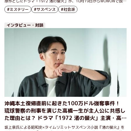
原作としたドラマ「1972 渚の螢火」が、10月19日からWOWOWで放
送・配信される。秘密裏に解決するため、琉球警察の特別対策室班長に
#ミステリー
#サスペンス
#社会派
任命された主人公・真栄田太一を演じるのは、高橋一生さん。真栄田の
人物像、ドラマの見どころなどについて、お話をうかがった。
インタビュー・対談
沖縄本土復帰直前に起きた100万ドル強奪事件！
琉球警察の刑事を演じた高橋一生が主人公に共感し
た理由とは？ ドラマ「1972 渚の螢火」主演・高橋
一生インタビュー（前編）
坂上泉氏による昭和史×タイムリミットサスペンス小説『渚の螢火』を