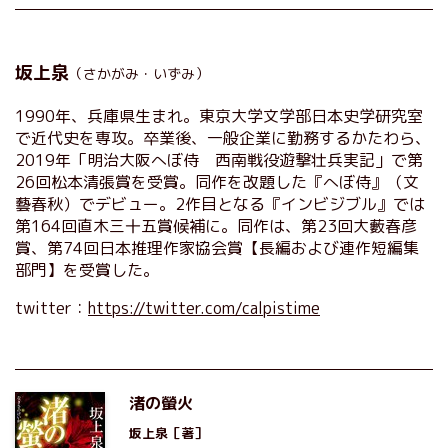
坂上泉
（さかがみ・いずみ）
1990年、兵庫県生まれ。東京大学文学部日本史学研究室
で近代史を専攻。卒業後、一般企業に勤務するかたわら、
2019年「明治大阪へぼ侍 西南戦役遊撃壮兵実記」で第
26回松本清張賞を受賞。同作を改題した『へぼ侍』（文
藝春秋）でデビュー。2作目となる『インビジブル』では
第164回直木三十五賞候補に。同作は、第23回大藪春彦
賞、第74回日本推理作家協会賞【長編および連作短編集
部門】を受賞した。
twitter：
https://twitter.com/calpistime
渚の螢火
坂上泉
［著］