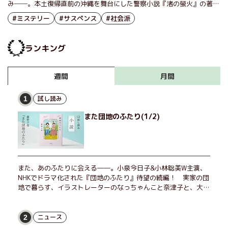
み──。本土復帰直前の沖縄を舞台にした警察小説『渚の螢火』の著
者・坂上泉の歴史小説家としての力量を、先輩作家である谷津矢車さん
#ミステリー
#サスペンス
#社会派
が語ります。
ランキング
月間
週間
試し読み
1
また団地のふたり(1/2)
また、あのふたりに会える――。小泉今日子&小林聡美W主演、
NHKでドラマ化された『団地のふたり』待望の続編！ 実家の団
地で暮らす、イラストレーターのなっちゃんこと奈津子と、大学
非常勤講師のノエチこと野枝。フリマアプリの売り上げでちょっ
とした贅沢を楽しんだり、近所のおばちゃんの恋バナを聞いてあ
げたり、部屋でふたりだけの「台湾映画祭」を催したり。50代
ニュース
2
独身、幼なじみの変わらぬ友情とささやかな幸せの日々を描く。