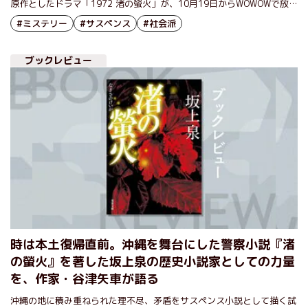
原作としたドラマ「1972 渚の螢火」が、10月19日からWOWOWで放
送・配信される。秘密裏に解決するため、琉球警察の特別対策室班長に
#ミステリー
#サスペンス
#社会派
任命された主人公・真栄田太一を演じるのは、高橋一生さん。真栄田の
人物像、ドラマの見どころなどについて、お話をうかがった。
ブックレビュー
時は本土復帰直前。沖縄を舞台にした警察小説『渚
の螢火』を著した坂上泉の歴史小説家としての力量
を、作家・谷津矢車が語る
沖縄の地に積み重ねられた理不尽、矛盾をサスペンス小説として描く試