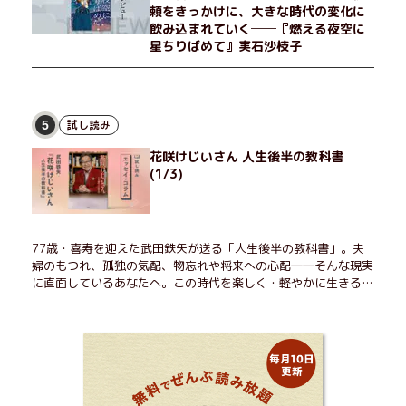
頼をきっかけに、大きな時代の変化に
飲み込まれていく──『燃える夜空に
星ちりばめて』実石沙枝子
試し読み
5
花咲けじいさん 人生後半の教科書
(1/3)
77歳・喜寿を迎えた武田鉄矢が送る「人生後半の教科書」。夫
婦のもつれ、孤独の気配、物忘れや将来への心配――そんな現実
に直面しているあなたへ。この時代を楽しく・軽やかに生きるヒ
ントを独自の切り口で綴る。長年の読書で得た知見や自身の経験
をもとに繰り出される持論は説得力満点。まだまだ人生これか
ら！ 読むだけで前向きになれる一冊。