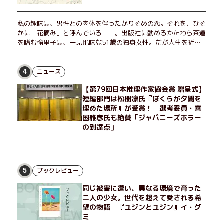
私の趣味は、男性との肉体を伴ったかりそめの恋。それを、ひそ
かに「花摘み」と呼んでいる──。出版社に勤めるかたわら茶道
を嗜む愉里子は、一見地味な51歳の独身女性。だが人生を折り
返した今、「今日が一番若い」と日々を謳歌するように花摘みを
愉しんでいた。そんな愉里子の前に初めて、恋の終わりを怖れさ
せる男が現れた。茶の湯の粋人、70歳の万江島だ。だが彼に
ニュース
4
は、ある秘密があった……。自分の心と身体を偽らない女たちの
【第79回日本推理作家協会賞 贈呈式】
姿と、その連帯を描く。赤裸々にして切実な、セクシュアリティ
短編部門は松樹凛氏『ぼくらが夕闇を
をめぐる物語。
埋めた場所』が受賞！ 選考委員・喜
国雅彦氏も絶賛「ジャパニーズホラー
の到達点」
ブックレビュー
5
同じ被害に遭い、異なる環境で育った
二人の少女。世代を超えて愛される希
望の物語 『ユジンとユジン』イ・グ
ミ