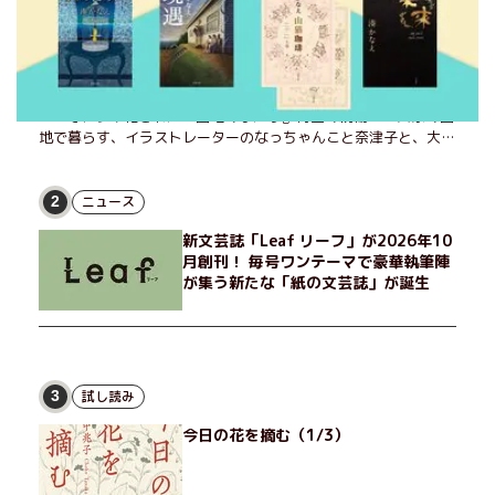
また、あのふたりに会える――。小泉今日子&小林聡美W主演、
NHKでドラマ化された『団地のふたり』待望の続編！ 実家の団
地で暮らす、イラストレーターのなっちゃんこと奈津子と、大学
非常勤講師のノエチこと野枝。フリマアプリの売り上げでちょっ
とした贅沢を楽しんだり、近所のおばちゃんの恋バナを聞いてあ
げたり、部屋でふたりだけの「台湾映画祭」を催したり。50代
ニュース
2
独身、幼なじみの変わらぬ友情とささやかな幸せの日々を描く。
新文芸誌「Leaf リーフ」が2026年10
月創刊！ 毎号ワンテーマで豪華執筆陣
が集う新たな「紙の文芸誌」が誕生
試し読み
3
今日の花を摘む（1/3）