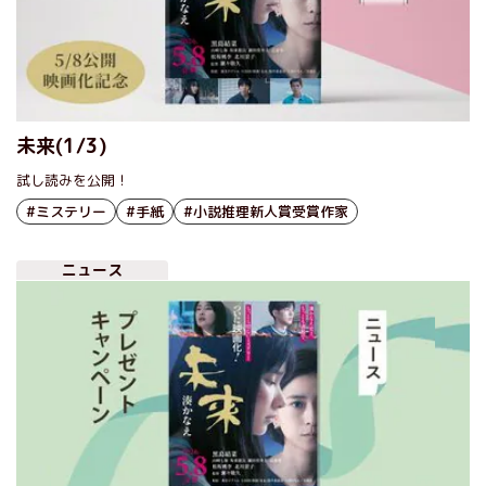
未来(1/3)
試し読みを公開！
#ミステリー
#手紙
#小説推理新人賞受賞作家
ニュース