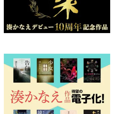
湊かなえ 双葉社全作品が電子で読める！
ランキング
月間
週間
試し読み
1
また団地のふたり(1/2)