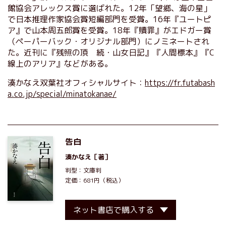
館協会アレックス賞に選ばれた。12年「望郷、海の星」
で日本推理作家協会賞短編部門を受賞。16年『ユートピ
ア』で山本周五郎賞を受賞。18年『贖罪』がエドガー賞
（ペーパーバック・オリジナル部門）にノミネートされ
た。近刊に『残照の頂 続・山女日記』『人間標本』『C
線上のアリア』などがある。
湊かなえ双葉社オフィシャルサイト：
https://fr.futabash
a.co.jp/special/minatokanae/
告白
湊かなえ
［著］
判型：文庫判
定価：681円（税込）
ネット書店で購入する