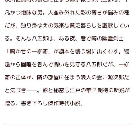
凡かつ地味な男。人並み外れた影の薄さが悩みの種
だが、独り身ゆえの気楽な貧乏暮らしを謳歌してい
る。そんな八五郎は、ある夜、巷で噂の幽霊剣士
「鳴かせの一柳斎」が旗本を襲う場に出くわす。物
陰から固唾を呑んで闘いを見守る八五郎だが、一柳
斎の正体が、隣の部屋に住まう浪人の雲井源次郎だ
と気づき──。影と秘密は江戸の華!? 期待の新鋭が
贈る、書き下ろし傑作時代小説。