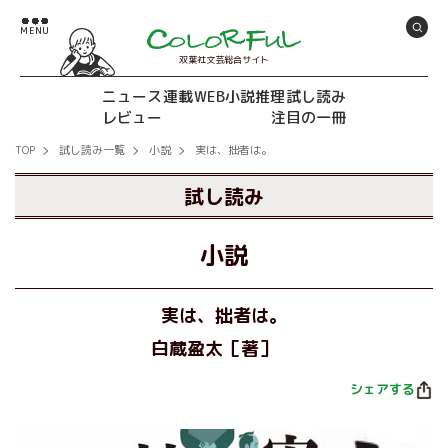
双葉社文芸総合サイト
ニュース
連載
WEB小説推理
試し読み
レビュー
注目の一冊
TOP
試し読み一覧
小説
実は、拙者は。
試し読み
小説
実は、拙者は。
白蔵盈太［著］
シェアする