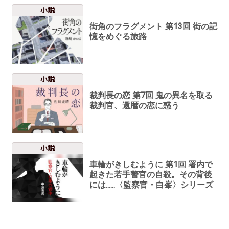
小説
街角のフラグメント 第13回 街の記
憶をめぐる旅路
小説
裁判長の恋 第7回 鬼の異名を取る
裁判官、還暦の恋に惑う
小説
車輪がきしむように 第1回 署内で
起きた若手警官の自殺。その背後
には......〈監察官・白峯〉シリーズ