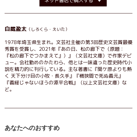
ネット書店で購入する
白蔵盈太
（しろくら・えいた）
1978年埼玉県生まれ。文芸社主催の第3回歴史文芸賞最優
秀賞を受賞し、2021年『あの日、松の廊下で（原題：
『松の廊下でつかまえて』）』（文芸社文庫）で作家デビ
ュー。会社勤めのかたわら、他とは一味違った歴史時代小
説を精力的に刊行している。主な著書に『関ケ原よりも熱
く 天下分け目の小牧・長久手』『桶狭間で死ぬ義元』
『義経じゃないほうの源平合戦』（以上文芸社文庫）な
ど。
あなたへのおすすめ