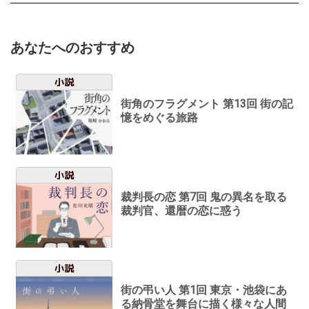
あなたへのおすすめ
小説
街角のフラグメント 第13回 街の記
憶をめぐる旅路
小説
裁判長の恋 第7回 鬼の異名を取る
裁判官、還暦の恋に惑う
小説
街の弔い人 第1回 東京・池袋にあ
る納骨堂を舞台に描く様々な人間