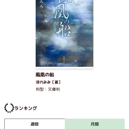
鳳凰の船
浮穴みみ［著］
判型：文庫判
ランキング
月間
週間