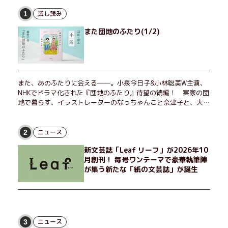
試し読み
1
また団地のふたり(1/2)
また、あのふたりに会える――。小泉今日子&小林聡美W主演、
NHKでドラマ化された『団地のふたり』待望の続編！ 実家の団
地で暮らす、イラストレーターのなっちゃんこと奈津子と、大学
非常勤講師のノエチこと野枝。フリマアプリの売り上げでちょっ
とした贅沢を楽しんだり、近所のおばちゃんの恋バナを聞いてあ
げたり、部屋でふたりだけの「台湾映画祭」を催したり。50代
ニュース
2
独身、幼なじみの変わらぬ友情とささやかな幸せの日々を描く。
新文芸誌「Leaf リーフ」が2026年10
月創刊！ 毎号ワンテーマで豪華執筆陣
が集う新たな「紙の文芸誌」が誕生
ニュース
3