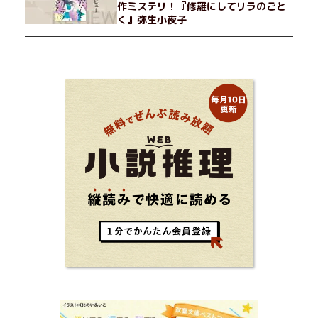
作ミステリ！『修羅にしてリラのごと
く』弥生小夜子