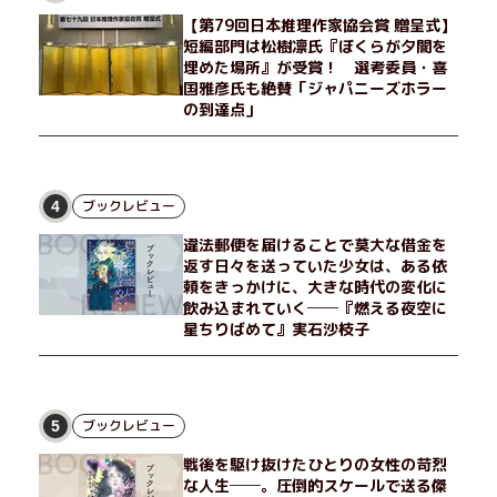
【第79回日本推理作家協会賞 贈呈式】
短編部門は松樹凛氏『ぼくらが夕闇を
埋めた場所』が受賞！ 選考委員・喜
国雅彦氏も絶賛「ジャパニーズホラー
の到達点」
ブックレビュー
4
違法郵便を届けることで莫大な借金を
返す日々を送っていた少女は、ある依
頼をきっかけに、大きな時代の変化に
飲み込まれていく──『燃える夜空に
星ちりばめて』実石沙枝子
ブックレビュー
5
戦後を駆け抜けたひとりの女性の苛烈
な人生──。圧倒的スケールで送る傑