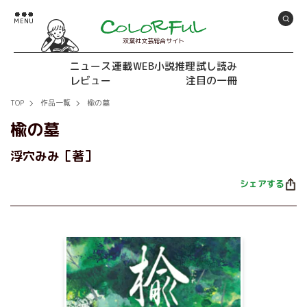
双葉社文芸総合サイト
ニュース
連載
WEB小説推理
試し読み
レビュー
注目の一冊
TOP
作品一覧
楡の墓
楡の墓
浮穴みみ［著］
シェアする