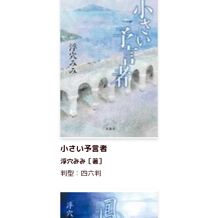
小さい予言者
浮穴みみ［著］
判型：四六判