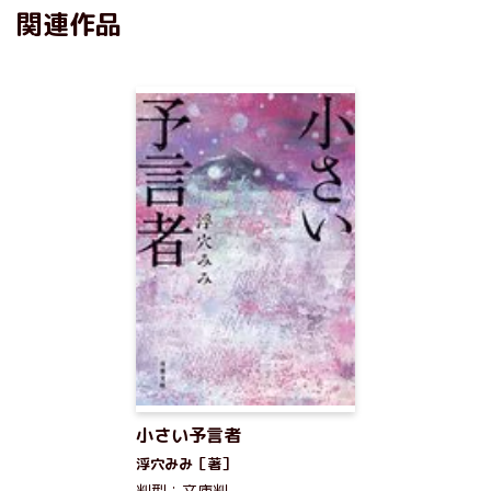
関連作品
小さい予言者
浮穴みみ［著］
判型：文庫判