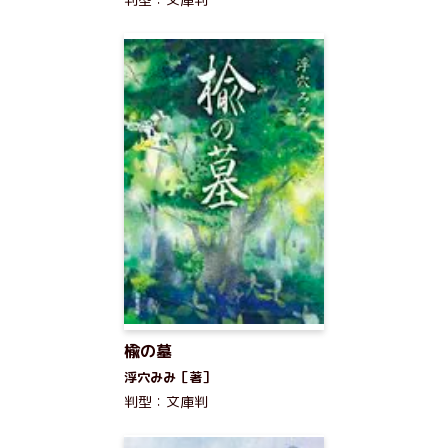
楡の墓
浮穴みみ［著］
判型：文庫判