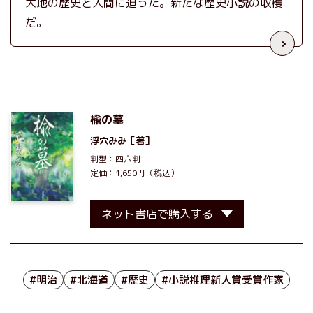
大地の歴史と人間に迫った。新たな歴史小説の収穫
だ。
楡の墓
浮穴みみ
［著］
判型：四六判
定価：1,650円（税込）
ネット書店で購入する
#明治
#北海道
#歴史
#小説推理新人賞受賞作家