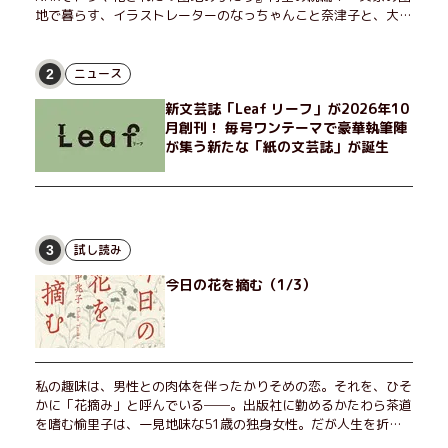
地で暮らす、イラストレーターのなっちゃんこと奈津子と、大学
非常勤講師のノエチこと野枝。フリマアプリの売り上げでちょっ
とした贅沢を楽しんだり、近所のおばちゃんの恋バナを聞いてあ
げたり、部屋でふたりだけの「台湾映画祭」を催したり。50代
ニュース
2
独身、幼なじみの変わらぬ友情とささやかな幸せの日々を描く。
新文芸誌「Leaf リーフ」が2026年10
月創刊！ 毎号ワンテーマで豪華執筆陣
が集う新たな「紙の文芸誌」が誕生
試し読み
3
今日の花を摘む（1/3）
私の趣味は、男性との肉体を伴ったかりそめの恋。それを、ひそ
かに「花摘み」と呼んでいる──。出版社に勤めるかたわら茶道
を嗜む愉里子は、一見地味な51歳の独身女性。だが人生を折り
返した今、「今日が一番若い」と日々を謳歌するように花摘みを