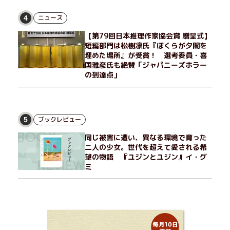
愉しんでいた。そんな愉里子の前に初めて、恋の終わりを怖れさ
せる男が現れた。茶の湯の粋人、70歳の万江島だ。だが彼に
ニュース
4
は、ある秘密があった……。自分の心と身体を偽らない女たちの
【第79回日本推理作家協会賞 贈呈式】
姿と、その連帯を描く。赤裸々にして切実な、セクシュアリティ
短編部門は松樹凛氏『ぼくらが夕闇を
をめぐる物語。
埋めた場所』が受賞！ 選考委員・喜
国雅彦氏も絶賛「ジャパニーズホラー
の到達点」
ブックレビュー
5
同じ被害に遭い、異なる環境で育った
二人の少女。世代を超えて愛される希
望の物語 『ユジンとユジン』イ・グ
ミ