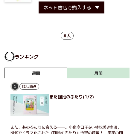
ネット書店で購入する
#犬
ランキング
月間
週間
試し読み
1
また団地のふたり(1/2)
また、あのふたりに会える――。小泉今日子&小林聡美W主演、
NHKでドラマ化された『団地のふたり』待望の続編！ 実家の団