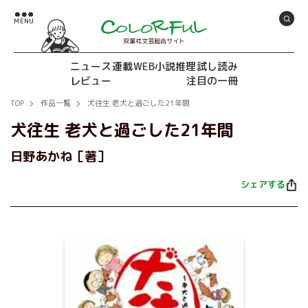
双葉社文芸総合サイト
ニュース
連載
WEB小説推理
試し読み
レビュー
注目の一冊
TOP
作品一覧
犬往生 老犬と過ごした21年間
犬往生 老犬と過ごした21年間
日野あかね［著］
シェアする