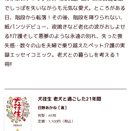
でしっぽを失いながらも元気な愛犬。ところがある
日、階段から転落！その後、階段を降りられない、
紙パンツデビュー、夜鳴きなど老化の波がおしよせ
る!!介護そして悪夢のような永遠の別れ、失った喪
失感…数々の山を夫婦で乗り越えたペット介護の実
録エッセイコミック。老犬との暮らしを考える１
冊!!
犬往生 老犬と過ごした21年間
日野あかね
［著］
判型：A5判
定価：1,100円（税込）