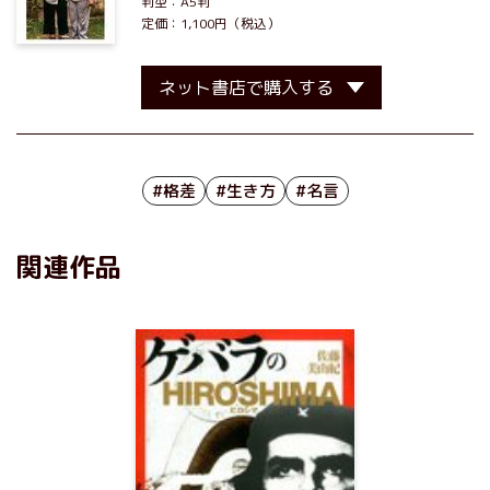
判型：A5判
定価：1,100円（税込）
ネット書店で購入する
#格差
#生き方
#名言
関連作品