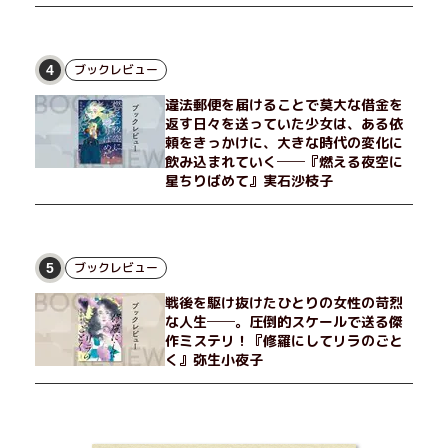
ブックレビュー
4
違法郵便を届けることで莫大な借金を
返す日々を送っていた少女は、ある依
頼をきっかけに、大きな時代の変化に
飲み込まれていく──『燃える夜空に
星ちりばめて』実石沙枝子
ブックレビュー
5
戦後を駆け抜けたひとりの女性の苛烈
な人生──。圧倒的スケールで送る傑
作ミステリ！『修羅にしてリラのごと
く』弥生小夜子