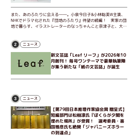
また、あのふたりに会える――。小泉今日子&小林聡美W主演、
NHKでドラマ化された『団地のふたり』待望の続編！ 実家の団
地で暮らす、イラストレーターのなっちゃんこと奈津子と、大学
非常勤講師のノエチこと野枝。フリマアプリの売り上げでちょっ
とした贅沢を楽しんだり、近所のおばちゃんの恋バナを聞いてあ
げたり、部屋でふたりだけの「台湾映画祭」を催したり。50代
ニュース
2
独身、幼なじみの変わらぬ友情とささやかな幸せの日々を描く。
新文芸誌「Leaf リーフ」が2026年10
月創刊！ 毎号ワンテーマで豪華執筆陣
が集う新たな「紙の文芸誌」が誕生
ニュース
3
【第79回日本推理作家協会賞 贈呈式】
短編部門は松樹凛氏『ぼくらが夕闇を
埋めた場所』が受賞！ 選考委員・喜
国雅彦氏も絶賛「ジャパニーズホラー
の到達点」