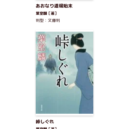
あおなり道場始末
葉室麟［著］
判型：文庫判
峠しぐれ