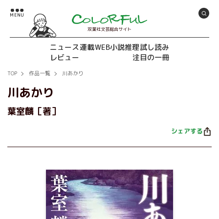
双葉社文芸総合サイト
ニュース
連載
WEB小説推理
試し読み
レビュー
注目の一冊
TOP
作品一覧
川あかり
川あかり
葉室麟［著］
シェアする