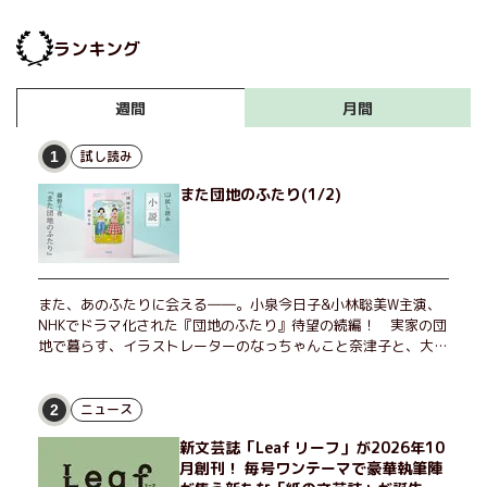
ランキング
月間
週間
試し読み
1
また団地のふたり(1/2)
また、あのふたりに会える――。小泉今日子&小林聡美W主演、
NHKでドラマ化された『団地のふたり』待望の続編！ 実家の団
地で暮らす、イラストレーターのなっちゃんこと奈津子と、大学
非常勤講師のノエチこと野枝。フリマアプリの売り上げでちょっ
とした贅沢を楽しんだり、近所のおばちゃんの恋バナを聞いてあ
げたり、部屋でふたりだけの「台湾映画祭」を催したり。50代
ニュース
2
独身、幼なじみの変わらぬ友情とささやかな幸せの日々を描く。
新文芸誌「Leaf リーフ」が2026年10
月創刊！ 毎号ワンテーマで豪華執筆陣