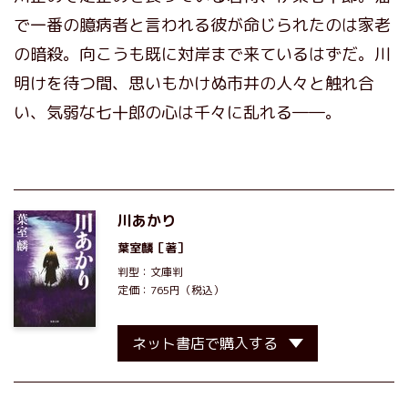
で一番の臆病者と言われる彼が命じられたのは家老
の暗殺。向こうも既に対岸まで来ているはずだ。川
明けを待つ間、思いもかけぬ市井の人々と触れ合
い、気弱な七十郎の心は千々に乱れる――。
川あかり
葉室麟
［著］
判型：文庫判
定価：765円（税込）
ネット書店で購入する