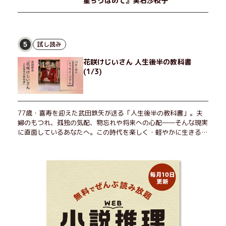
星ちりばめて』実石沙枝子
試し読み
5
花咲けじいさん 人生後半の教科書
(1/3)
77歳・喜寿を迎えた武田鉄矢が送る「人生後半の教科書」。夫
婦のもつれ、孤独の気配、物忘れや将来への心配――そんな現実
に直面しているあなたへ。この時代を楽しく・軽やかに生きるヒ
ントを独自の切り口で綴る。長年の読書で得た知見や自身の経験
をもとに繰り出される持論は説得力満点。まだまだ人生これか
ら！ 読むだけで前向きになれる一冊。