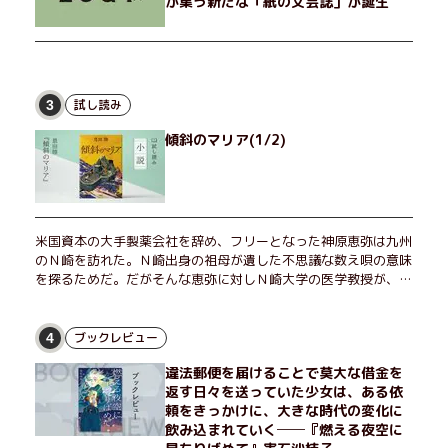
が集う新たな「紙の文芸誌」が誕生
試し読み
3
傾斜のマリア(1/2)
米国資本の大手製薬会社を辞め、フリーとなった神原恵弥は九州
のＮ崎を訪れた。Ｎ崎出身の祖母が遺した不思議な数え唄の意味
を探るためだ。だがそんな恵弥に対しＮ崎大学の医学教授が、米
国の監視下に置かれている女性科学者への接触を求めてきた。出
島で見つかったある物質について博士の意見を聞きたいという。
恵弥は、まるで影のような存在の博士とまみえることはできるの
ブックレビュー
4
か？ そして、唄の歌詞「かたむくマリア」に込められた秘密と
違法郵便を届けることで莫大な借金を
は？ 謎めいたラストが鮮烈な余韻を残すシリーズ第四作！
返す日々を送っていた少女は、ある依
頼をきっかけに、大きな時代の変化に
飲み込まれていく──『燃える夜空に