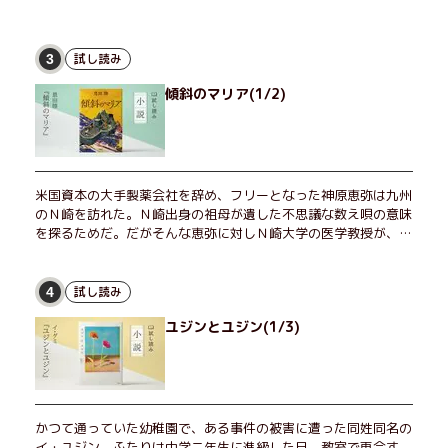
試し読み
3
傾斜のマリア(1/2)
米国資本の大手製薬会社を辞め、フリーとなった神原恵弥は九州
のＮ崎を訪れた。Ｎ崎出身の祖母が遺した不思議な数え唄の意味
を探るためだ。だがそんな恵弥に対しＮ崎大学の医学教授が、米
国の監視下に置かれている女性科学者への接触を求めてきた。出
島で見つかったある物質について博士の意見を聞きたいという。
恵弥は、まるで影のような存在の博士とまみえることはできるの
試し読み
4
か？ そして、唄の歌詞「かたむくマリア」に込められた秘密と
ユジンとユジン(1/3)
は？ 謎めいたラストが鮮烈な余韻を残すシリーズ第四作！
かつて通っていた幼稚園で、ある事件の被害に遭った同姓同名の
イ・ユジン。ふたりは中学二年生に進級した日、教室で再会す