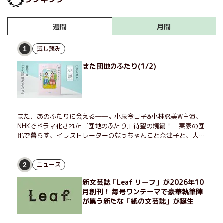
月間
週間
試し読み
1
また団地のふたり(1/2)
また、あのふたりに会える――。小泉今日子&小林聡美W主演、
NHKでドラマ化された『団地のふたり』待望の続編！ 実家の団
地で暮らす、イラストレーターのなっちゃんこと奈津子と、大学
非常勤講師のノエチこと野枝。フリマアプリの売り上げでちょっ
とした贅沢を楽しんだり、近所のおばちゃんの恋バナを聞いてあ
げたり、部屋でふたりだけの「台湾映画祭」を催したり。50代
ニュース
2
独身、幼なじみの変わらぬ友情とささやかな幸せの日々を描く。
新文芸誌「Leaf リーフ」が2026年10
月創刊！ 毎号ワンテーマで豪華執筆陣
が集う新たな「紙の文芸誌」が誕生