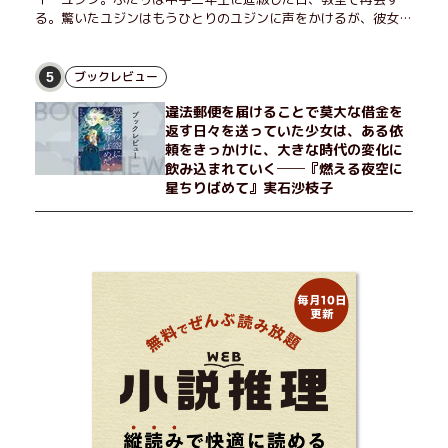
る。驚いたユジンはもうひとりのユジンに声をかけるが、彼女は
「人違いだ」と言い張り、さらにあの頃の記憶をすべて喪ってい
て……。韓国で世代を超えて愛され続け、35万部を突破したベス
トセラー小説の邦訳版。
ブックレビュー
5
違法郵便を届けることで莫大な借金を
返す日々を送っていた少女は、ある依
頼をきっかけに、大きな時代の変化に
飲み込まれていく──『燃える夜空に
星ちりばめて』実石沙枝子