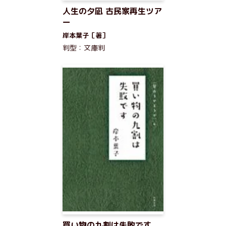
人生の夕凪 古民家再生ツア
ー
岸本葉子［著］
判型：文庫判
買い物の九割は失敗です