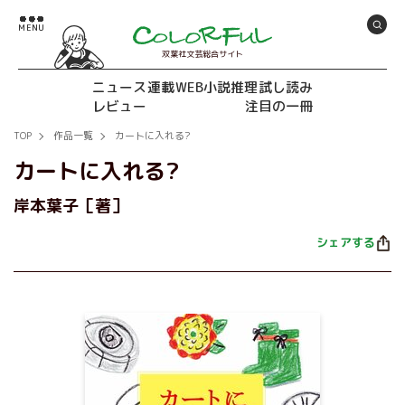
双葉社文芸総合サイト
ニュース
連載
WEB小説推理
試し読み
レビュー
注目の一冊
TOP
作品一覧
カートに入れる?
カートに入れる?
岸本葉子［著］
シェアする