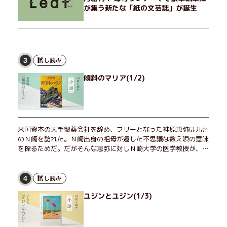
が集う新たな「紙の文芸誌」が誕生
試し読み
3
傾斜のマリア(1/2)
米国資本の大手製薬会社を辞め、フリーとなった神原恵弥は九州
のＮ崎を訪れた。Ｎ崎出身の祖母が遺した不思議な数え唄の意味
を探るためだ。だがそんな恵弥に対しＮ崎大学の医学教授が、米
国の監視下に置かれている女性科学者への接触を求めてきた。出
島で見つかったある物質について博士の意見を聞きたいという。
恵弥は、まるで影のような存在の博士とまみえることはできるの
試し読み
4
か？ そして、唄の歌詞「かたむくマリア」に込められた秘密と
ユジンとユジン(1/3)
は？ 謎めいたラストが鮮烈な余韻を残すシリーズ第四作！