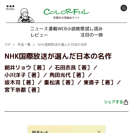
双葉社文芸総合サイト
ニュース
連載
WEB小説推理
試し読み
レビュー
注目の一冊
TOP
作品一覧
NHK国際放送が選んだ日本の名作
NHK国際放送が選んだ日本の名作
朝井リョウ［著］
石田衣良［著］
小川洋子［著］
角田光代［著］
坂木司［著］
重松清［著］
東直子［著］
宮下奈都［著］
シェアする