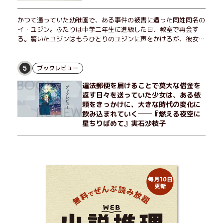
かつて通っていた幼稚園で、ある事件の被害に遭った同姓同名の
イ・ユジン。ふたりは中学二年生に進級した日、教室で再会す
る。驚いたユジンはもうひとりのユジンに声をかけるが、彼女は
「人違いだ」と言い張り、さらにあの頃の記憶をすべて喪ってい
て……。韓国で世代を超えて愛され続け、35万部を突破したベス
トセラー小説の邦訳版。
ブックレビュー
5
違法郵便を届けることで莫大な借金を
返す日々を送っていた少女は、ある依
頼をきっかけに、大きな時代の変化に
飲み込まれていく──『燃える夜空に
星ちりばめて』実石沙枝子