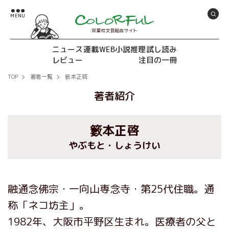
双葉社文芸総合サイト
ニュース
連載
WEB小説推理
試し読み
レビュー
注目の一冊
TOP
著者一覧
籔本正啓
著者紹介
籔本正啓
やぶもと・しょうけい
融通念佛宗・一向山専念寺・第25代住職。通
称「ネコ坊主」。
1982年、大阪市平野区生まれ。医療者の父と