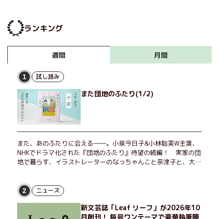
ランキング
月間
週間
試し読み
1
また団地のふたり(1/2)
また、あのふたりに会える――。小泉今日子&小林聡美W主演、
NHKでドラマ化された『団地のふたり』待望の続編！ 実家の団
地で暮らす、イラストレーターのなっちゃんこと奈津子と、大学
非常勤講師のノエチこと野枝。フリマアプリの売り上げでちょっ
とした贅沢を楽しんだり、近所のおばちゃんの恋バナを聞いてあ
げたり、部屋でふたりだけの「台湾映画祭」を催したり。50代
ニュース
2
独身、幼なじみの変わらぬ友情とささやかな幸せの日々を描く。
新文芸誌「Leaf リーフ」が2026年10
月創刊！ 毎号ワンテーマで豪華執筆陣