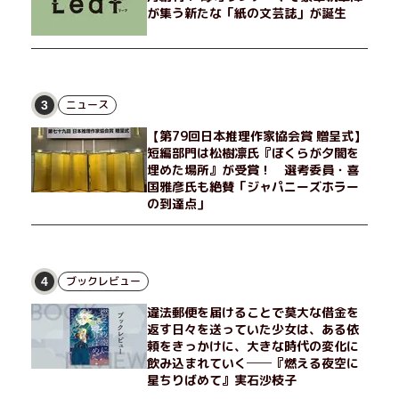
が集う新たな「紙の文芸誌」が誕生
ニュース
3
【第79回日本推理作家協会賞 贈呈式】
短編部門は松樹凛氏『ぼくらが夕闇を
埋めた場所』が受賞！ 選考委員・喜
国雅彦氏も絶賛「ジャパニーズホラー
の到達点」
ブックレビュー
4
違法郵便を届けることで莫大な借金を
返す日々を送っていた少女は、ある依
頼をきっかけに、大きな時代の変化に
飲み込まれていく──『燃える夜空に
星ちりばめて』実石沙枝子