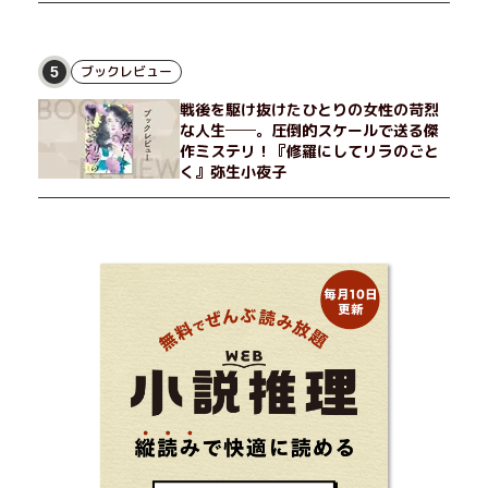
ブックレビュー
5
戦後を駆け抜けたひとりの女性の苛烈
な人生──。圧倒的スケールで送る傑
作ミステリ！『修羅にしてリラのごと
く』弥生小夜子