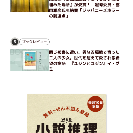
埋めた場所』が受賞！ 選考委員・喜
国雅彦氏も絶賛「ジャパニーズホラー
の到達点」
ブックレビュー
5
同じ被害に遭い、異なる環境で育った
二人の少女。世代を超えて愛される希
望の物語 『ユジンとユジン』イ・グ
ミ