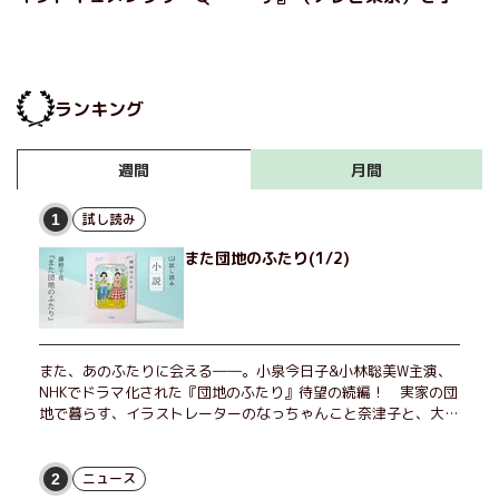
にはある──大森時生と寺
けた大森時生と寺内康太郎
内康太郎が語る「フェイ
が語る「フェイクドキュメ
ク」だからこそできること
ンタリー」の魅力『フェイ
『フェイクドキュメンタリ
クドキュメンタリーQ』
ランキング
ーQ』（後編）
（前編）
月間
週間
試し読み
1
また団地のふたり(1/2)
また、あのふたりに会える――。小泉今日子&小林聡美W主演、
NHKでドラマ化された『団地のふたり』待望の続編！ 実家の団
地で暮らす、イラストレーターのなっちゃんこと奈津子と、大学
非常勤講師のノエチこと野枝。フリマアプリの売り上げでちょっ
とした贅沢を楽しんだり、近所のおばちゃんの恋バナを聞いてあ
げたり、部屋でふたりだけの「台湾映画祭」を催したり。50代
ニュース
2
独身、幼なじみの変わらぬ友情とささやかな幸せの日々を描く。