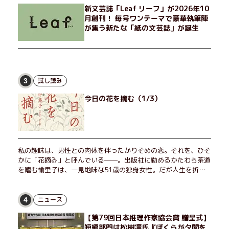
新文芸誌「Leaf リーフ」が2026年10
月創刊！ 毎号ワンテーマで豪華執筆陣
が集う新たな「紙の文芸誌」が誕生
試し読み
3
今日の花を摘む（1/3）
私の趣味は、男性との肉体を伴ったかりそめの恋。それを、ひそ
かに「花摘み」と呼んでいる──。出版社に勤めるかたわら茶道
を嗜む愉里子は、一見地味な51歳の独身女性。だが人生を折り
返した今、「今日が一番若い」と日々を謳歌するように花摘みを
愉しんでいた。そんな愉里子の前に初めて、恋の終わりを怖れさ
せる男が現れた。茶の湯の粋人、70歳の万江島だ。だが彼に
ニュース
4
は、ある秘密があった……。自分の心と身体を偽らない女たちの
【第79回日本推理作家協会賞 贈呈式】
姿と、その連帯を描く。赤裸々にして切実な、セクシュアリティ
短編部門は松樹凛氏『ぼくらが夕闇を
をめぐる物語。