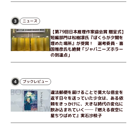
ニュース
3
【第79回日本推理作家協会賞 贈呈式】
短編部門は松樹凛氏『ぼくらが夕闇を
埋めた場所』が受賞！ 選考委員・喜
国雅彦氏も絶賛「ジャパニーズホラー
の到達点」
ブックレビュー
4
違法郵便を届けることで莫大な借金を
返す日々を送っていた少女は、ある依
頼をきっかけに、大きな時代の変化に
飲み込まれていく──『燃える夜空に
星ちりばめて』実石沙枝子