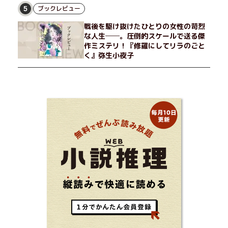
ブックレビュー
5
戦後を駆け抜けたひとりの女性の苛烈
な人生──。圧倒的スケールで送る傑
作ミステリ！『修羅にしてリラのごと
く』弥生小夜子