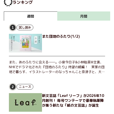
ランキング
月間
週間
試し読み
1
また団地のふたり(1/2)
また、あのふたりに会える――。小泉今日子&小林聡美W主演、
NHKでドラマ化された『団地のふたり』待望の続編！ 実家の団
地で暮らす、イラストレーターのなっちゃんこと奈津子と、大学
非常勤講師のノエチこと野枝。フリマアプリの売り上げでちょっ
とした贅沢を楽しんだり、近所のおばちゃんの恋バナを聞いてあ
げたり、部屋でふたりだけの「台湾映画祭」を催したり。50代
ニュース
2
独身、幼なじみの変わらぬ友情とささやかな幸せの日々を描く。
新文芸誌「Leaf リーフ」が2026年10
月創刊！ 毎号ワンテーマで豪華執筆陣
が集う新たな「紙の文芸誌」が誕生