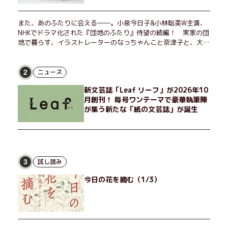
また、あのふたりに会える――。小泉今日子&小林聡美W主演、
NHKでドラマ化された『団地のふたり』待望の続編！ 実家の団
地で暮らす、イラストレーターのなっちゃんこと奈津子と、大学
非常勤講師のノエチこと野枝。フリマアプリの売り上げでちょっ
とした贅沢を楽しんだり、近所のおばちゃんの恋バナを聞いてあ
げたり、部屋でふたりだけの「台湾映画祭」を催したり。50代
ニュース
2
独身、幼なじみの変わらぬ友情とささやかな幸せの日々を描く。
新文芸誌「Leaf リーフ」が2026年10
月創刊！ 毎号ワンテーマで豪華執筆陣
が集う新たな「紙の文芸誌」が誕生
試し読み
3
今日の花を摘む（1/3）