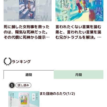
死に瀕した女刑事を救った
言われたくない言葉を読む
のは、陽気な死神だった。
弟と、言われたい言葉を読
その代償に死神から提示さ
む兄がトラブルを解決。辛
れた「ゲーム」とは？『死
い言葉を力に変える方法を
神ゲーム』硝子町玻璃
教えてくれるバディミステ
リー 『言葉は君を傷つけ
ない』夏凪空
ランキング
月間
週間
試し読み
1
また団地のふたり(1/2)