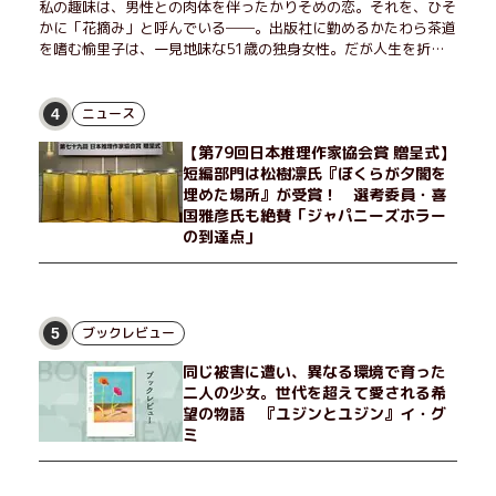
私の趣味は、男性との肉体を伴ったかりそめの恋。それを、ひそ
かに「花摘み」と呼んでいる──。出版社に勤めるかたわら茶道
を嗜む愉里子は、一見地味な51歳の独身女性。だが人生を折り
返した今、「今日が一番若い」と日々を謳歌するように花摘みを
愉しんでいた。そんな愉里子の前に初めて、恋の終わりを怖れさ
せる男が現れた。茶の湯の粋人、70歳の万江島だ。だが彼に
ニュース
4
は、ある秘密があった……。自分の心と身体を偽らない女たちの
【第79回日本推理作家協会賞 贈呈式】
姿と、その連帯を描く。赤裸々にして切実な、セクシュアリティ
短編部門は松樹凛氏『ぼくらが夕闇を
をめぐる物語。
埋めた場所』が受賞！ 選考委員・喜
国雅彦氏も絶賛「ジャパニーズホラー
の到達点」
ブックレビュー
5
同じ被害に遭い、異なる環境で育った
二人の少女。世代を超えて愛される希
望の物語 『ユジンとユジン』イ・グ
ミ