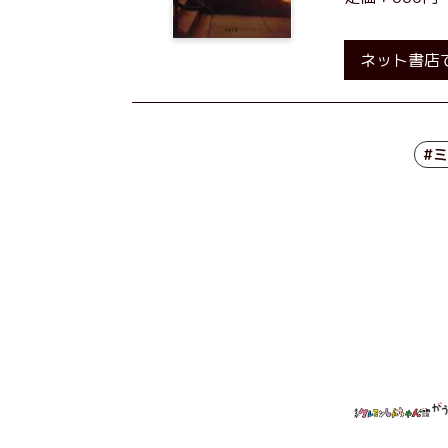
ネット書店
#