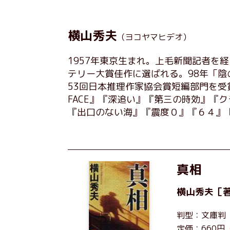
横山秀夫
（ヨコヤマヒデオ）
1957年東京生まれ。上毛新聞記者を
テリー大賞佳作に選ばれる。98年「陰
53回日本推理作家協会賞短編部門を
FACE』『深追い』『第三の時効』『
『出口のない海』『震度０』『６４』
真相
横山秀夫
［
判型：文庫判
定価：660円