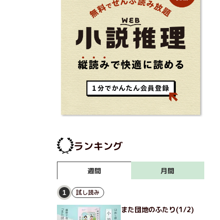
ランキング
月間
週間
試し読み
1
また団地のふたり(1/2)