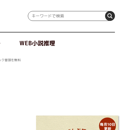
冊
WEB小説推理
ック冒頭を無料