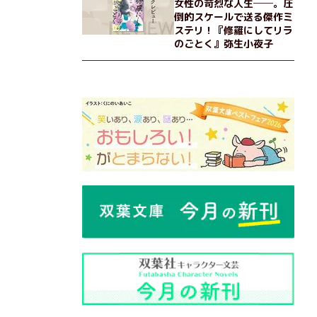
女性の苛烈な人生──。圧
倒的スケールで送る傑作ミ
ステリ！『修羅にしてリラ
のごとく』弥生小夜子