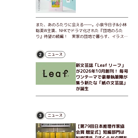
また、あのふたりに会える――。小泉今日子&小林
聡美W主演、NHKでドラマ化された『団地のふた
り』待望の続編！ 実家の団地で暮らす、イラスト
レーターのなっちゃんこと奈津子と、大学非常勤講
師のノエチこと野枝。フリマアプリの売り上げでち
ょっとした贅沢を楽しんだり、近所のおばちゃんの
ニュース
2
恋バナを聞いてあげたり、部屋でふたりだけの「台
新文芸誌「Leaf リーフ」
湾映画祭」を催したり。50代独身、幼なじみの変
が2026年10月創刊！ 毎号
わらぬ友情とささやかな幸せの日々を描く。
ワンテーマで豪華執筆陣が
集う新たな「紙の文芸誌」
が誕生
ニュース
3
【第79回日本推理作家協
会賞 贈呈式】短編部門は
松樹凛氏『ぼくらが夕闇を