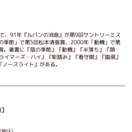
経て、91年『ルパンの消息』が第9回サントリーミス
の季節」で第5回松本清張賞、2000年「動機」で第
受賞。著書に『陰の季節』『動機』『半落ち』『顔
クライマーズ・ハイ』『影踏み』『看守眼』『臨場』
『ノースライト』がある。
著］
（税込）