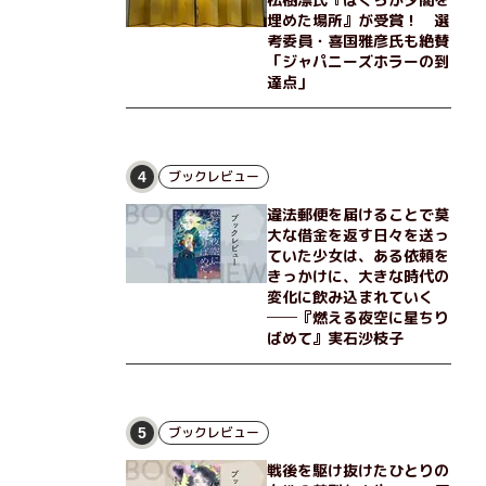
埋めた場所』が受賞！ 選
考委員・喜国雅彦氏も絶賛
「ジャパニーズホラーの到
達点」
ブックレビュー
4
違法郵便を届けることで莫
大な借金を返す日々を送っ
ていた少女は、ある依頼を
きっかけに、大きな時代の
変化に飲み込まれていく
──『燃える夜空に星ちり
ばめて』実石沙枝子
ブックレビュー
5
戦後を駆け抜けたひとりの